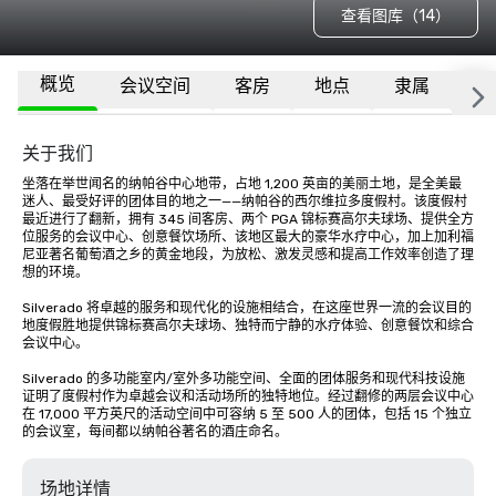
查看图库（14）
概览
会议空间
客房
地点
隶属
更
关于我们
坐落在举世闻名的纳帕谷中心地带，占地 1,200 英亩的美丽土地，是全美最
迷人、最受好评的团体目的地之一——纳帕谷的西尔维拉多度假村。该度假村
最近进行了翻新，拥有 345 间客房、两个 PGA 锦标赛高尔夫球场、提供全方
位服务的会议中心、创意餐饮场所、该地区最大的豪华水疗中心，加上加利福
尼亚著名葡萄酒之乡的黄金地段，为放松、激发灵感和提高工作效率创造了理
想的环境。

Silverado 将卓越的服务和现代化的设施相结合，在这座世界一流的会议目的
地度假胜地提供锦标赛高尔夫球场、独特而宁静的水疗体验、创意餐饮和综合
会议中心。 

Silverado 的多功能室内/室外多功能空间、全面的团体服务和现代科技设施
证明了度假村作为卓越会议和活动场所的独特地位。经过翻修的两层会议中心
在 17,000 平方英尺的活动空间中可容纳 5 至 500 人的团体，包括 15 个独立
的会议室，每间都以纳帕谷著名的酒庄命名。
场地详情