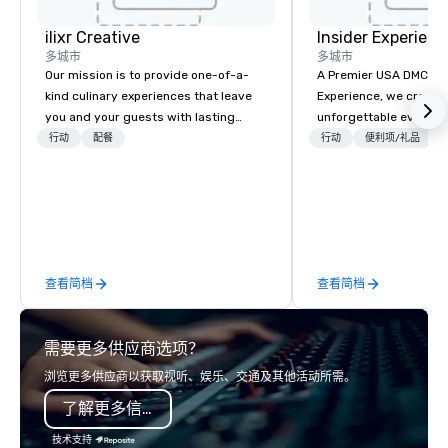
ilixr Creative
Insider Experienc
多城市
多城市
Our mission is to provide one-of-a-
A Premier USA DMC Partner At 
kind culinary experiences that leave
Experience, we create
you and your guests with lasting
unforgettable events w
memories and satiated palates. Every
access to premium ve
行动
配餐
行动
便利项/礼品
detail is meticulously thought out, and
class entertainment, a
our commitment to hospitality, with
experiences. With over
over 40 years of experience working
expertise, we handle e
in some of the world's most
behind the scenes, en
acclaimed restaurants, brings a level
flawless, five-star exp
of excellence rarely found in the
Planners value our qu
查看简档
查看简档
catering industry.
times, all-inclusive b
turnarounds, strong i
relationships, and ope
需要更多供应商选项？
precision. We operate 
in key destinations su
浏览更多供应商以获取视听、娱乐、交通及其他活动所需。
Los Angeles, San Fran
了解更多信息
Diego, Orange County,
York, Chicago and Miam
技术支持