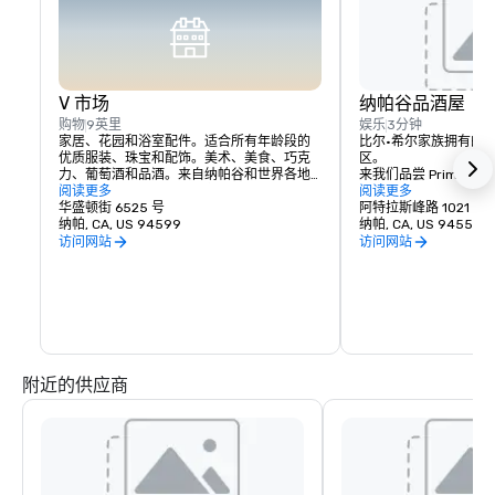
V 市场
纳帕谷品酒屋
购物
9英里
娱乐
3分钟
家居、花园和浴室配件。适合所有年龄段的
比尔·希尔家族拥有的
优质服装、珠宝和配饰。美术、美食、巧克
区。

力、葡萄酒和品酒。来自纳帕谷和世界各地
来我们品尝 Prime Solum
的浪漫礼物和收藏品，与各种令人愉悦的葡
阅读更多
和 Tetra 葡萄酒。
阅读更多
萄酒之乡餐饮相得益彰。
华盛顿街 6525 号
阿特拉斯峰路 1021 号
纳帕, CA, US 94599
纳帕, CA, US 94559
访问网站
访问网站
附近的供应商