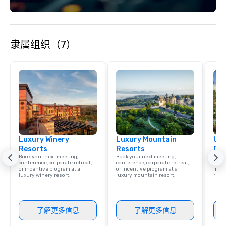
offices enable us to eff
both U.S. and internati
across multiple time zones. Let
something extraordin
隶属组织（7）
contact us today!
Luxury Winery
Luxury Mountain
Uni
Resorts
Resorts
Ca
Book your next meeting,
Book your next meeting,
Find 
conference, corporate retreat,
conference, corporate retreat,
resor
or incentive program at a
or incentive program at a
ince
luxury winery resort.
luxury mountain resort.
retre
了解更多信息
了解更多信息