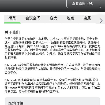
查看图库（14）
概览
会议空间
客房
地点
隶属
更
关于我们
坐落在举世闻名的纳帕谷中心地带，占地 1,200 英亩的美丽土地，是全美最
迷人、最受好评的团体目的地之一——纳帕谷的西尔维拉多度假村。该度假村
最近进行了翻新，拥有 345 间客房、两个 PGA 锦标赛高尔夫球场、提供全方
位服务的会议中心、创意餐饮场所、该地区最大的豪华水疗中心，加上加利福
尼亚著名葡萄酒之乡的黄金地段，为放松、激发灵感和提高工作效率创造了理
想的环境。

Silverado 将卓越的服务和现代化的设施相结合，在这座世界一流的会议目的
地度假胜地提供锦标赛高尔夫球场、独特而宁静的水疗体验、创意餐饮和综合
会议中心。 

Silverado 的多功能室内/室外多功能空间、全面的团体服务和现代科技设施
证明了度假村作为卓越会议和活动场所的独特地位。经过翻修的两层会议中心
在 17,000 平方英尺的活动空间中可容纳 5 至 500 人的团体，包括 15 个独立
的会议室，每间都以纳帕谷著名的酒庄命名。
场地详情