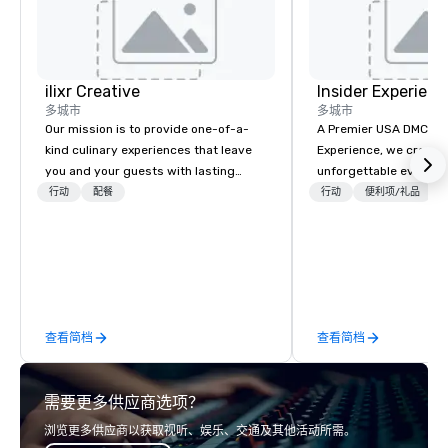
ilixr Creative
Insider Experienc
多城市
多城市
Our mission is to provide one-of-a-
A Premier USA DMC Partner At 
kind culinary experiences that leave
Experience, we create
you and your guests with lasting
unforgettable events w
memories and satiated palates. Every
access to premium ve
行动
配餐
行动
便利项/礼品
detail is meticulously thought out, and
class entertainment, a
our commitment to hospitality, with
experiences. With over
over 40 years of experience working
expertise, we handle e
in some of the world's most
behind the scenes, en
acclaimed restaurants, brings a level
flawless, five-star exp
of excellence rarely found in the
Planners value our qu
查看简档
查看简档
catering industry.
times, all-inclusive b
turnarounds, strong i
relationships, and ope
需要更多供应商选项？
precision. We operate 
in key destinations su
浏览更多供应商以获取视听、娱乐、交通及其他活动所需。
Los Angeles, San Fran