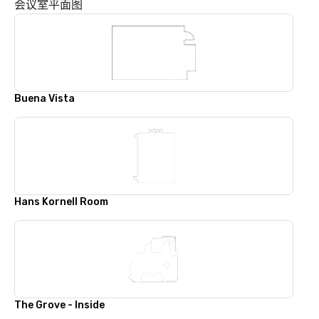
会议室平面图
Buena Vista
Hans Kornell Room
The Grove - Inside