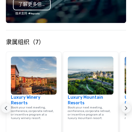
了解更多信息
Diego, Orange County,
York, Chicago and Miam
技术支持
offices enable us to eff
both U.S. and internati
across multiple time zones. Let
something extraordin
隶属组织（7）
contact us today!
Luxury Winery
Luxury Mountain
Uni
Resorts
Resorts
Ca
Book your next meeting,
Book your next meeting,
Find 
conference, corporate retreat,
conference, corporate retreat,
resor
or incentive program at a
or incentive program at a
ince
luxury winery resort.
luxury mountain resort.
retre