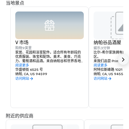
当地景点
V 市场
纳帕谷品酒屋
购物
9英里
娱乐
3分钟
家居、花园和浴室配件。适合所有年龄段的
比尔·希尔家族拥有的
优质服装、珠宝和配饰。美术、美食、巧克
区。

力、葡萄酒和品酒。来自纳帕谷和世界各地
来我们品尝 Prime Solum
的浪漫礼物和收藏品，与各种令人愉悦的葡
阅读更多
和 Tetra 葡萄酒。
阅读更多
萄酒之乡餐饮相得益彰。
华盛顿街 6525 号
阿特拉斯峰路 1021 号
纳帕, CA, US 94599
纳帕, CA, US 94559
访问网站
访问网站
附近的供应商