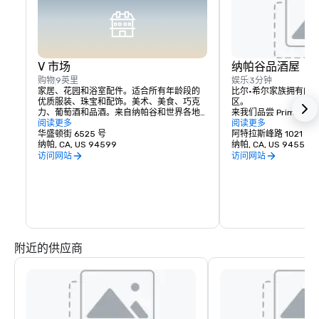
V 市场
纳帕谷品酒屋
购物
9英里
娱乐
3分钟
家居、花园和浴室配件。适合所有年龄段的
比尔·希尔家族拥有的
优质服装、珠宝和配饰。美术、美食、巧克
区。

力、葡萄酒和品酒。来自纳帕谷和世界各地
来我们品尝 Prime Solum
的浪漫礼物和收藏品，与各种令人愉悦的葡
阅读更多
和 Tetra 葡萄酒。
阅读更多
萄酒之乡餐饮相得益彰。
华盛顿街 6525 号
阿特拉斯峰路 1021 号
纳帕, CA, US 94599
纳帕, CA, US 94559
访问网站
访问网站
附近的供应商