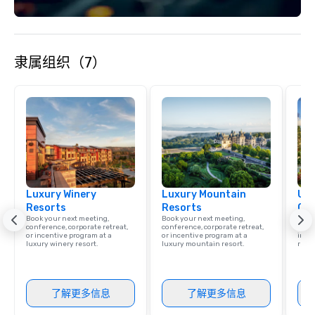
offices enable us to eff
both U.S. and internati
across multiple time zones. Let
something extraordin
隶属组织（7）
contact us today!
Luxury Winery
Luxury Mountain
Uni
Resorts
Resorts
Ca
Book your next meeting,
Book your next meeting,
Find 
conference, corporate retreat,
conference, corporate retreat,
resor
or incentive program at a
or incentive program at a
ince
luxury winery resort.
luxury mountain resort.
retre
了解更多信息
了解更多信息