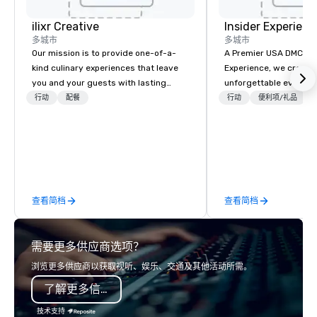
ilixr Creative
Insider Experienc
多城市
多城市
Our mission is to provide one-of-a-
A Premier USA DMC Partner At 
kind culinary experiences that leave
Experience, we create
you and your guests with lasting
unforgettable events w
memories and satiated palates. Every
access to premium ve
行动
配餐
行动
便利项/礼品
detail is meticulously thought out, and
class entertainment, a
our commitment to hospitality, with
experiences. With over
over 40 years of experience working
expertise, we handle e
in some of the world's most
behind the scenes, en
acclaimed restaurants, brings a level
flawless, five-star exp
of excellence rarely found in the
Planners value our qu
查看简档
查看简档
catering industry.
times, all-inclusive b
turnarounds, strong i
relationships, and ope
需要更多供应商选项？
precision. We operate 
in key destinations su
浏览更多供应商以获取视听、娱乐、交通及其他活动所需。
Los Angeles, San Fran
了解更多信息
Diego, Orange County,
York, Chicago and Miam
技术支持