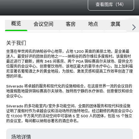
查看图库（14）
概览
会议空间
客房
地点
隶属
更
关于我们
坐落在举世闻名的纳帕谷中心地带，占地 1,200 英亩的美丽土地，是全美最
迷人、最受好评的团体目的地之一——纳帕谷的西尔维拉多度假村。该度假村
最近进行了翻新，拥有 345 间客房、两个 PGA 锦标赛高尔夫球场、提供全方
位服务的会议中心、创意餐饮场所、该地区最大的豪华水疗中心，加上加利福
尼亚著名葡萄酒之乡的黄金地段，为放松、激发灵感和提高工作效率创造了理
想的环境。

Silverado 将卓越的服务和现代化的设施相结合，在这座世界一流的会议目的
地度假胜地提供锦标赛高尔夫球场、独特而宁静的水疗体验、创意餐饮和综合
会议中心。 

Silverado 的多功能室内/室外多功能空间、全面的团体服务和现代科技设施
证明了度假村作为卓越会议和活动场所的独特地位。经过翻修的两层会议中心
在 17,000 平方英尺的活动空间中可容纳 5 至 500 人的团体，包括 15 个独立
的会议室，每间都以纳帕谷著名的酒庄命名。
场地详情