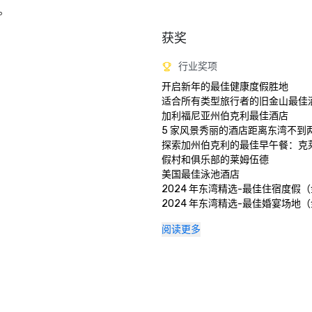
。
获奖
行业奖项
开启新年的最佳健康度假胜地

适合所有类型旅行者的旧金山最佳酒店
加利福尼亚州伯克利最佳酒店

5 家风景秀丽的酒店距离东湾不到两
探索加州伯克利的最佳早午餐：克
假村和俱乐部的莱姆伍德

美国最佳泳池酒店

2024 年东湾精选-最佳住宿度假（
2024 年东湾精选-最佳婚宴场地（
2024 年东湾最佳-最佳酒店酒吧
阅读更多
奖）

2024 年食客之选莱姆伍德酒吧和餐厅
2024 年食客之选克莱尔蒙特大堂酒
大学城20家最佳酒店 

大湾区 15 个最佳水疗中心 

北加州第二好的酒店 
