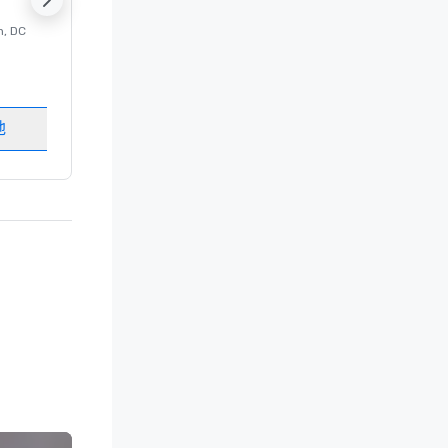
n
, DC
的 豪华酒店
Washington
, DC
客房
:
237
会议室
:
8
地
选择场地