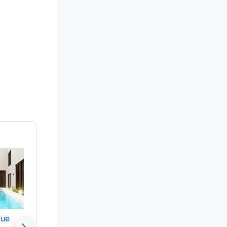
nue
Promote your venue