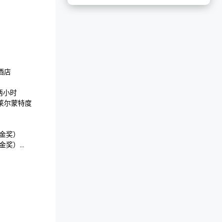
 

小时

莱尔蒙特度
金奖）

金奖）

（莱姆伍德银
 

吧
