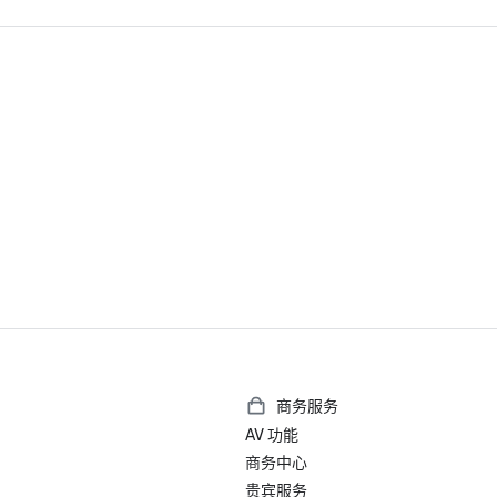
世界第 23 家最佳酒店

加利福尼亚州伯克利最佳酒店

美国最佳费尔蒙特酒店及度假村

2025 年《福布斯旅游指南》入门奖
2025 Loverly List 最佳之选-婚礼
商务服务
AV 功能
商务中心
贵宾服务