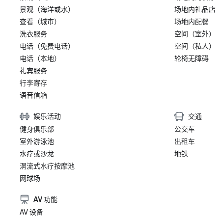
景观（海洋或水）
场地内礼品店
查看（城市）
场地内配餐
洗衣服务
空间（室外）
电话（免费电话）
空间（私人）
电话（本地）
轮椅无障碍
礼宾服务
行李寄存
语音信箱
娱乐活动
交通
健身俱乐部
公交车
室外游泳池
出租车
水疗或沙龙
地铁
涡流式水疗按摩池
网球场
AV 功能
AV 设备