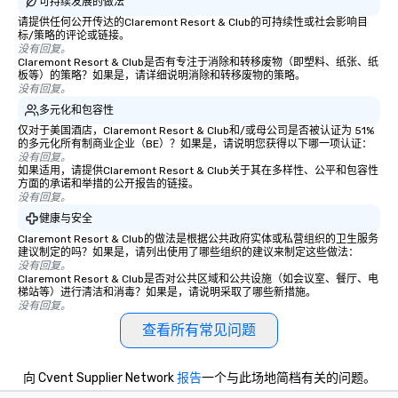
可持续发展的做法
请提供任何公开传达的Claremont Resort & Club的可持续性或社会影响目
标/策略的评论或链接。
没有回复。
Claremont Resort & Club是否有专注于消除和转移废物（即塑料、纸张、纸
板等）的策略？如果是，请详细说明消除和转移废物的策略。
没有回复。
多元化和包容性
仅对于美国酒店，Claremont Resort & Club和/或母公司是否被认证为 51%
的多元化所有制商业企业（BE）？如果是，请说明您获得以下哪一项认证：
没有回复。
如果适用，请提供Claremont Resort & Club关于其在多样性、公平和包容性
方面的承诺和举措的公开报告的链接。
没有回复。
健康与安全
Claremont Resort & Club的做法是根据公共政府实体或私营组织的卫生服务
建议制定的吗？如果是，请列出使用了哪些组织的建议来制定这些做法：
没有回复。
Claremont Resort & Club是否对公共区域和公共设施（如会议室、餐厅、电
梯站等）进行清洁和消毒？如果是，请说明采取了哪些新措施。
没有回复。
查看所有常见问题
向 Cvent Supplier Network
报告
一个与此场地简档有关的问题。