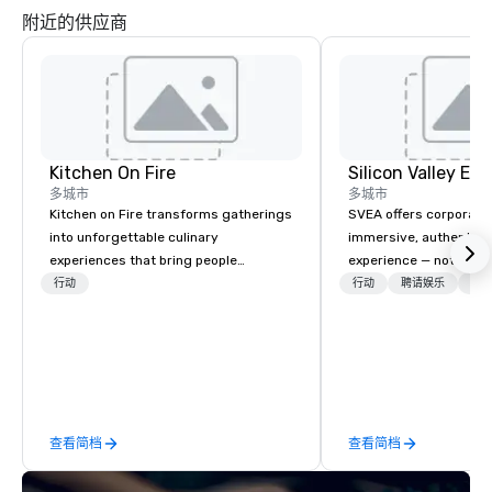
附近的供应商
Kitchen On Fire
多城市
多城市
Kitchen on Fire transforms gatherings
SVEA offers corporate
into unforgettable culinary
immersive, authentic S
experiences that bring people
experience — not a tour
together. Since 2005, we've
transformation. We de
行动
行动
聘请娱乐
物流
specialized in interactive cooking
facilitate custom exec
events for corporate teams, social
tours, learning session
celebrations, and groups seeking
workshops, leadership
hands-on culinary adventures in
behind-the-scenes tec
Berkeley, Oakland, and virtually
experiences for visiti
worldwide. Our professional chef
incentive groups, and
查看简档
查看简档
instructors guide participants
offsites. Whether your
through collaborative cooking
think like a Silicon Val
sessions using high-quality
explore the mindsets d