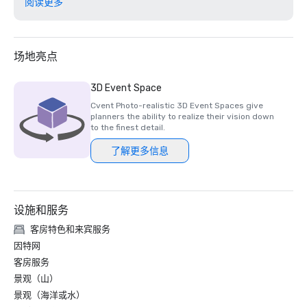
阅读更多
2024 年食客之选莱姆伍德酒吧和餐厅 

2024 年食客之选克莱尔蒙特大堂酒吧

大学城20家最佳酒店 

大湾区 15 个最佳水疗中心 

场地亮点
北加州第二好的酒店 

世界第 23 家最佳酒店

3D Event Space
加利福尼亚州伯克利最佳酒店

Cvent Photo-realistic 3D Event Spaces give
美国最佳费尔蒙特酒店及度假村

planners the ability to realize their vision down
2025 年《福布斯旅游指南》入门奖得主

to the finest detail.
2025 Loverly List 最佳之选-婚礼场地

了解更多信息
设施和服务
客房特色和来宾服务
因特网
客房服务
景观（山）
景观（海洋或水）