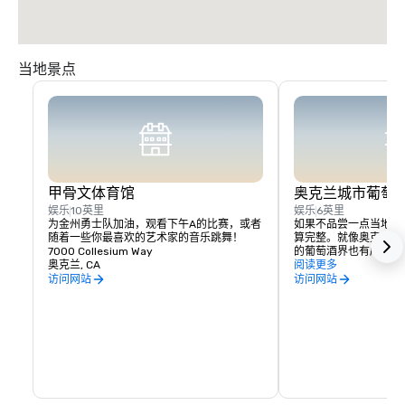
当地景点
甲骨文体育馆
奥克兰城市葡萄
娱乐
10英里
娱乐
6英里
为金州勇士队加油，观看下午A的比赛，或者
如果不品尝一点当地风
随着一些你最喜欢的艺术家的音乐跳舞！
算完整。就像奥克兰的
7000 Collesium Way
的葡萄酒界也有所不同
奥克兰, CA
位于经过翻修的仓库空
阅读更多
量是首屈一指的。离加
访问网站
访问网站
也没什么坏处，因为葡
克兰的城市葡萄酒之路
吃饭和探索奥克兰所提