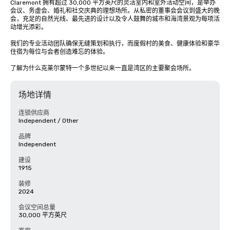
Claremont 拥有超过 30,000 平方英尺的灵活室内和室外活动空间，是举办
会议、务虚会、婚礼和社交庆典的理想场所。从私密的董事会会议到盛大的晚
会，充足的自然光线、最先进的设计以及令人鼓舞的城市和海湾景观为每项活
动增光添彩。

我们的专业活动团队确保无缝策划和执行，而度假村的美食、健康体验和豪华
住宿为每位与会者创造难忘的体验。

了解为什么克莱尔蒙特一个多世纪以来一直是湾区的主要聚会场所。
场地详情
连锁供应商
Independent / Other
品牌
Independent
建设
1915
装修
2024
会议空间总量
30,000 平方英尺