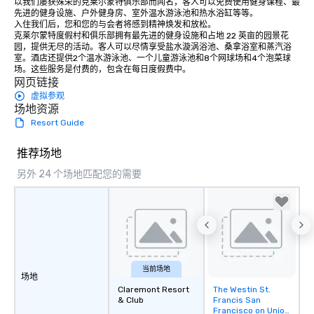
以我们屡获殊荣的克莱尔蒙特俱乐部而闻名，客人可以免费使用健身课程、最
先进的健身设施、户外健身房、室外温水游泳池和热水浴缸等等。 

入住我们后，您和您的与会者将感到精神焕发和放松。 

克莱尔蒙特度假村和俱乐部拥有最先进的健身设施和占地 22 英亩的园景花
园，提供无尽的活动。客人可以尽情享受盐水漩涡浴池、桑拿浴室和蒸汽浴
室。酒店还提供2个温水游泳池、一个儿童游泳池和8个网球场和4个泡菜球
场。这些服务是付费的，包含在每日度假费中。
网页链接
虚拟参观
场地资源
Resort Guide
推荐场地
另外 24 个场地匹配您的需要
当前场地
场地
Claremont Resort
The Westin St.
Removed from
& Club
Francis San
favorites
Francisco on Union