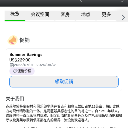
概览
会议空间
客房
地点
更多
常
促销
Summer Savings
US$229.00
2026/07/01 - 2026/08/31
促销价格
领取促销
关于我们
克莱尔蒙特度假村和俱乐部坐落在伯克利和奥克兰山占地22英亩，将历史魅
力与现代精致融为一体，是湾区最具标志性的目的地之一。自 1915 年以来，
该度假村一直以永恒的优雅、旧金山湾的壮丽景色以及包括莱姆伍德酒吧和餐
厅以及克莱尔蒙特俱乐部在内的世界一流设施欢迎客人。
