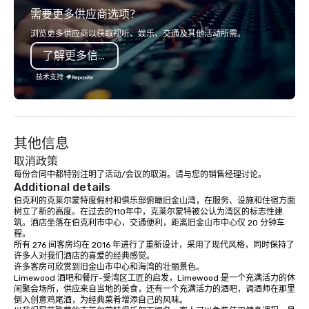
需要更多供应商选项？
ingredients and time-tested
world's fastest-growi
techniques. Whether you're planning a
or walk away with a pr
浏览更多供应商以获取视听、娱乐、交通及其他活动所需。
corporate team-building retreat,
innovation playbook, S
了解更多信息
milestone celebration, or virtual
programming that is 
cooking experience, we create
substantive, and uniqu
技术支持
memorable events that encourage
the Valley. Ideal for g
connection, boost engagement, and
Fully customizable by 
leave participants with new skills
seniority, and objectiv
they'll actually use. Perfect for: Team
其他信息
building, corporate wellness
programs, birthday parties,
取消政策
anniversary celebrations, rehearsal
每份合同中都特别注明了活动/会议的取消。请与您的销售经理讨论。
Additional details
dinners, holiday events, client
伯克利的克莱尔蒙特度假村和俱乐部俯瞰旧金山湾，在服务、设施和住宿方面
entertainment, and virtual team
树立了新的高度。在过去的110年中，克莱尔蒙特被公认为湾区的标志性建
connections. We handle everything
筑。酒店坐落在伯克利市中心，交通便利，距离旧金山市中心仅 20 分钟车
from ingredient sourcing to
程。 

所有 276 间客房均在 2016 年进行了重新设计，采用了现代风格，同时保持了
instruction, making your event
许多人对我们酒店的喜爱的经典感觉。 

planning seamless.
许多客房可欣赏到旧金山市中心和海湾的壮丽景色。 

Limewood 酒吧和餐厅-受湾区工匠的启发，Limewood 是一个充满活力的休
闲聚会场所，供应来自当地的美食，还有一个充满活力的酒吧，调酒师在那里
倒入创意鸡尾酒，为经典菜肴增添自己的风味。
