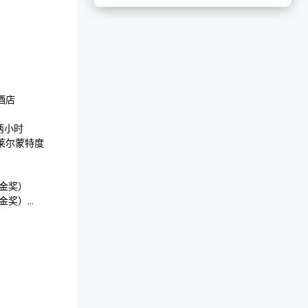
 

小时

莱尔蒙特度
金奖）

金奖）

（莱姆伍德银
 

吧
