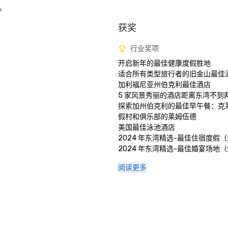
。
获奖
行业奖项
开启新年的最佳健康度假胜地

适合所有类型旅行者的旧金山最佳酒店
加利福尼亚州伯克利最佳酒店

5 家风景秀丽的酒店距离东湾不到两
探索加州伯克利的最佳早午餐：克
假村和俱乐部的莱姆伍德

美国最佳泳池酒店

2024 年东湾精选-最佳住宿度假（
2024 年东湾精选-最佳婚宴场地（
2024 年东湾最佳-最佳酒店酒吧
阅读更多
奖）

2024 年食客之选莱姆伍德酒吧和餐厅
2024 年食客之选克莱尔蒙特大堂酒
大学城20家最佳酒店 

大湾区 15 个最佳水疗中心 

北加州第二好的酒店 
