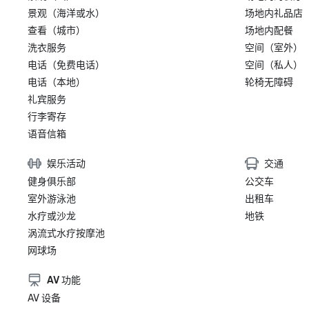
景观（海洋或水）
场地内礼品店
查看（城市）
场地内配餐
洗衣服务
空间（室外）
电话（免费电话）
空间（私人）
电话（本地）
轮椅无障碍
礼宾服务
行李寄存
语音信箱
娱乐活动
交通
健身俱乐部
公交车
室外游泳池
出租车
水疗或沙龙
地铁
涡流式水疗按摩池
网球场
AV 功能
AV 设备