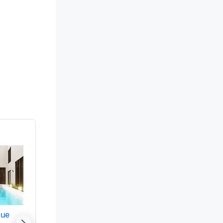
nue
Promote your venue