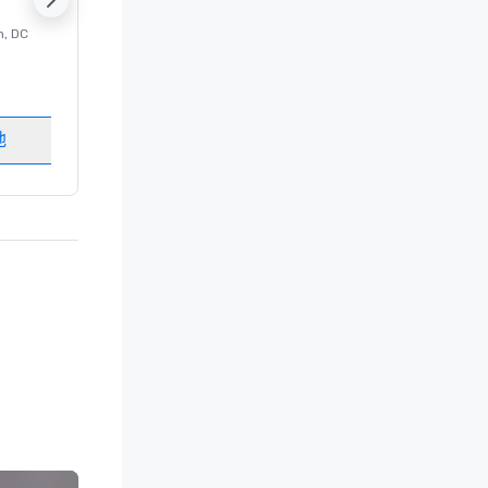
n
, DC
的 豪华酒店
Washington
, DC
客房
:
237
会议室
:
8
地
选择场地