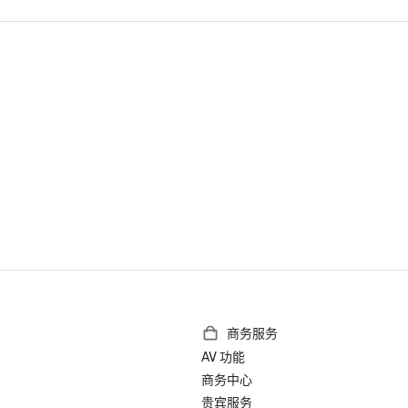
世界第 23 家最佳酒店

加利福尼亚州伯克利最佳酒店

美国最佳费尔蒙特酒店及度假村

2025 年《福布斯旅游指南》入门奖
2025 Loverly List 最佳之选-婚礼
商务服务
AV 功能
商务中心
贵宾服务