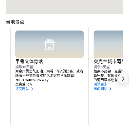
当地景点
甲骨文体育馆
奥克兰城市葡萄
娱乐
10英里
娱乐
6英里
为金州勇士队加油，观看下午A的比赛，或者
如果不品尝一点当地风
随着一些你最喜欢的艺术家的音乐跳舞！
算完整。就像奥克兰的
7000 Collesium Way
的葡萄酒界也有所不同
奥克兰, CA
位于经过翻修的仓库空
阅读更多
量是首屈一指的。离加
访问网站
访问网站
也没什么坏处，因为葡
克兰的城市葡萄酒之路
吃饭和探索奥克兰所提