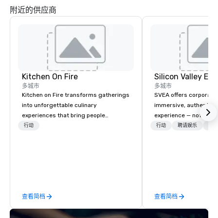
附近的供应商
Kitchen On Fire
多城市
多城市
Kitchen on Fire transforms gatherings
SVEA offers corporate
into unforgettable culinary
immersive, authentic S
experiences that bring people
experience — not a tour
together. Since 2005, we've
transformation. We de
行动
行动
聘请娱乐
物流
specialized in interactive cooking
facilitate custom exec
events for corporate teams, social
tours, learning session
celebrations, and groups seeking
workshops, leadership
hands-on culinary adventures in
behind-the-scenes tec
Berkeley, Oakland, and virtually
experiences for visiti
worldwide. Our professional chef
incentive groups, and
查看简档
查看简档
instructors guide participants
offsites. Whether your
through collaborative cooking
think like a Silicon Val
sessions using high-quality
explore the mindsets d