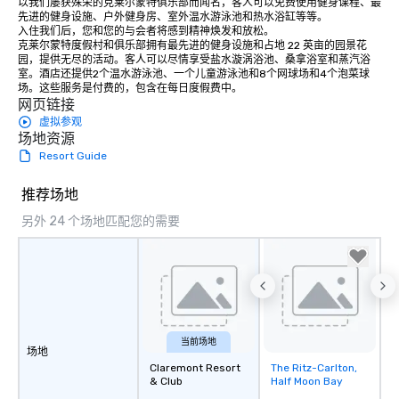
以我们屡获殊荣的克莱尔蒙特俱乐部而闻名，客人可以免费使用健身课程、最
先进的健身设施、户外健身房、室外温水游泳池和热水浴缸等等。 

入住我们后，您和您的与会者将感到精神焕发和放松。 

克莱尔蒙特度假村和俱乐部拥有最先进的健身设施和占地 22 英亩的园景花
园，提供无尽的活动。客人可以尽情享受盐水漩涡浴池、桑拿浴室和蒸汽浴
室。酒店还提供2个温水游泳池、一个儿童游泳池和8个网球场和4个泡菜球
场。这些服务是付费的，包含在每日度假费中。
网页链接
虚拟参观
场地资源
Resort Guide
推荐场地
另外 24 个场地匹配您的需要
当前场地
场地
Claremont Resort
The Ritz-Carlton,
Removed from
& Club
Half Moon Bay
favorites