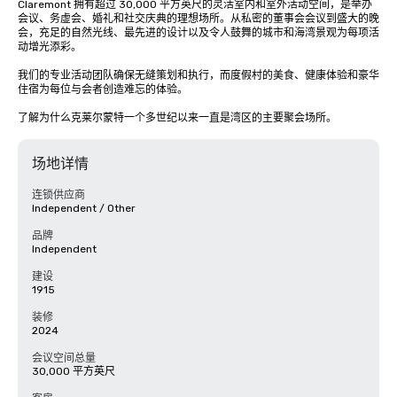
Claremont 拥有超过 30,000 平方英尺的灵活室内和室外活动空间，是举办
会议、务虚会、婚礼和社交庆典的理想场所。从私密的董事会会议到盛大的晚
会，充足的自然光线、最先进的设计以及令人鼓舞的城市和海湾景观为每项活
动增光添彩。

我们的专业活动团队确保无缝策划和执行，而度假村的美食、健康体验和豪华
住宿为每位与会者创造难忘的体验。

了解为什么克莱尔蒙特一个多世纪以来一直是湾区的主要聚会场所。
场地详情
连锁供应商
Independent / Other
品牌
Independent
建设
1915
装修
2024
会议空间总量
30,000 平方英尺