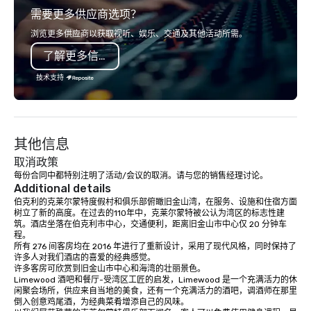
需要更多供应商选项？
ingredients and time-tested
world's fastest-growi
techniques. Whether you're planning a
or walk away with a pr
浏览更多供应商以获取视听、娱乐、交通及其他活动所需。
corporate team-building retreat,
innovation playbook, S
了解更多信息
milestone celebration, or virtual
programming that is 
cooking experience, we create
substantive, and uniqu
技术支持
memorable events that encourage
the Valley. Ideal for g
connection, boost engagement, and
Fully customizable by 
leave participants with new skills
seniority, and objectiv
they'll actually use. Perfect for: Team
其他信息
building, corporate wellness
programs, birthday parties,
取消政策
anniversary celebrations, rehearsal
每份合同中都特别注明了活动/会议的取消。请与您的销售经理讨论。
Additional details
dinners, holiday events, client
伯克利的克莱尔蒙特度假村和俱乐部俯瞰旧金山湾，在服务、设施和住宿方面
entertainment, and virtual team
树立了新的高度。在过去的110年中，克莱尔蒙特被公认为湾区的标志性建
connections. We handle everything
筑。酒店坐落在伯克利市中心，交通便利，距离旧金山市中心仅 20 分钟车
from ingredient sourcing to
程。 

所有 276 间客房均在 2016 年进行了重新设计，采用了现代风格，同时保持了
instruction, making your event
许多人对我们酒店的喜爱的经典感觉。 

planning seamless.
许多客房可欣赏到旧金山市中心和海湾的壮丽景色。 

Limewood 酒吧和餐厅-受湾区工匠的启发，Limewood 是一个充满活力的休
闲聚会场所，供应来自当地的美食，还有一个充满活力的酒吧，调酒师在那里
倒入创意鸡尾酒，为经典菜肴增添自己的风味。
