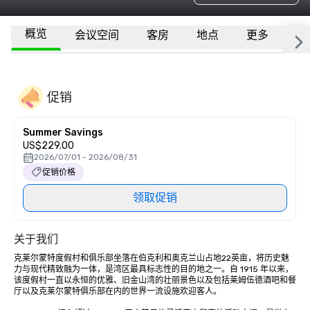
概览
会议空间
客房
地点
更多
常
促销
Summer Savings
US$229.00
2026/07/01 - 2026/08/31
促销价格
领取促销
关于我们
克莱尔蒙特度假村和俱乐部坐落在伯克利和奥克兰山占地22英亩，将历史魅
力与现代精致融为一体，是湾区最具标志性的目的地之一。自 1915 年以来，
该度假村一直以永恒的优雅、旧金山湾的壮丽景色以及包括莱姆伍德酒吧和餐
厅以及克莱尔蒙特俱乐部在内的世界一流设施欢迎客人。
