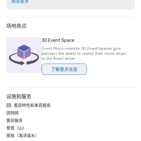
阅读更多
2024 年食客之选莱姆伍德酒吧和餐厅 

2024 年食客之选克莱尔蒙特大堂酒吧

大学城20家最佳酒店 

大湾区 15 个最佳水疗中心 

场地亮点
北加州第二好的酒店 

世界第 23 家最佳酒店

3D Event Space
加利福尼亚州伯克利最佳酒店

Cvent Photo-realistic 3D Event Spaces give
美国最佳费尔蒙特酒店及度假村

planners the ability to realize their vision down
2025 年《福布斯旅游指南》入门奖得主

to the finest detail.
2025 Loverly List 最佳之选-婚礼场地

了解更多信息
设施和服务
客房特色和来宾服务
因特网
客房服务
景观（山）
景观（海洋或水）