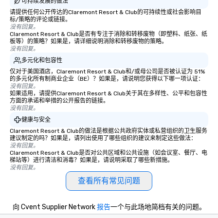
可持续发展的做法
请提供任何公开传达的Claremont Resort & Club的可持续性或社会影响目
标/策略的评论或链接。
没有回复。
Claremont Resort & Club是否有专注于消除和转移废物（即塑料、纸张、纸
板等）的策略？如果是，请详细说明消除和转移废物的策略。
没有回复。
多元化和包容性
仅对于美国酒店，Claremont Resort & Club和/或母公司是否被认证为 51%
的多元化所有制商业企业（BE）？如果是，请说明您获得以下哪一项认证：
没有回复。
如果适用，请提供Claremont Resort & Club关于其在多样性、公平和包容性
方面的承诺和举措的公开报告的链接。
没有回复。
健康与安全
Claremont Resort & Club的做法是根据公共政府实体或私营组织的卫生服务
建议制定的吗？如果是，请列出使用了哪些组织的建议来制定这些做法：
没有回复。
Claremont Resort & Club是否对公共区域和公共设施（如会议室、餐厅、电
梯站等）进行清洁和消毒？如果是，请说明采取了哪些新措施。
没有回复。
查看所有常见问题
向 Cvent Supplier Network
报告
一个与此场地简档有关的问题。