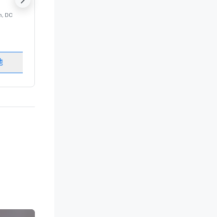
n
, DC
的 豪华酒店
Washington
, DC
客房
:
237
会议室
:
8
地
选择场地