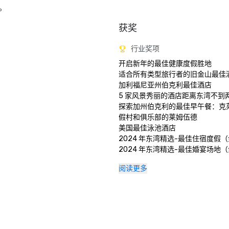
。
获奖
行业奖项
开启新年的最佳健康度假胜地

适合所有类型旅行者的旧金山最佳酒店
加利福尼亚州伯克利最佳酒店

5 家风景秀丽的酒店距离东湾不到两
探索加州伯克利的最佳早午餐：克
假村和俱乐部的莱姆伍德

美国最佳泳池酒店

2024 年东湾精选-最佳住宿度假（
2024 年东湾精选-最佳婚宴场地（
2024 年东湾最佳-最佳酒店酒吧
阅读更多
奖）

2024 年食客之选莱姆伍德酒吧和餐厅
2024 年食客之选克莱尔蒙特大堂酒
大学城20家最佳酒店 

大湾区 15 个最佳水疗中心 

北加州第二好的酒店 
