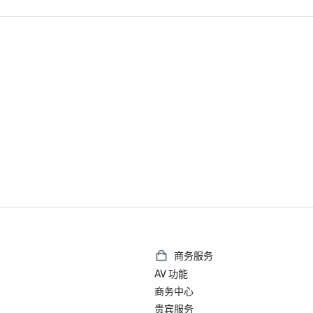
世界第 23 家最佳酒店

加利福尼亚州伯克利最佳酒店

美国最佳费尔蒙特酒店及度假村

2025 年《福布斯旅游指南》入门奖
2025 Loverly List 最佳之选-婚礼
商务服务
AV 功能
商务中心
贵宾服务