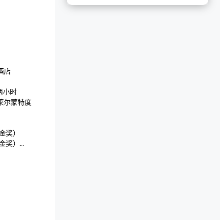
 

小时

莱尔蒙特度
金奖）

金奖）

（莱姆伍德银
 

吧
