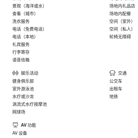
景观（海洋或水）
场地内礼品店
查看（城市）
场地内配餐
洗衣服务
空间（室外）
电话（免费电话）
空间（私人）
电话（本地）
轮椅无障碍
礼宾服务
行李寄存
语音信箱
娱乐活动
交通
健身俱乐部
公交车
室外游泳池
出租车
水疗或沙龙
地铁
涡流式水疗按摩池
网球场
AV 功能
AV 设备