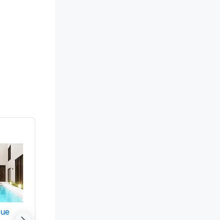
nue
Promote your venue