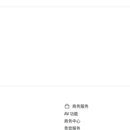
世界第 23 家最佳酒店

加利福尼亚州伯克利最佳酒店

美国最佳费尔蒙特酒店及度假村

2025 年《福布斯旅游指南》入门奖
2025 Loverly List 最佳之选-婚礼
商务服务
AV 功能
商务中心
贵宾服务