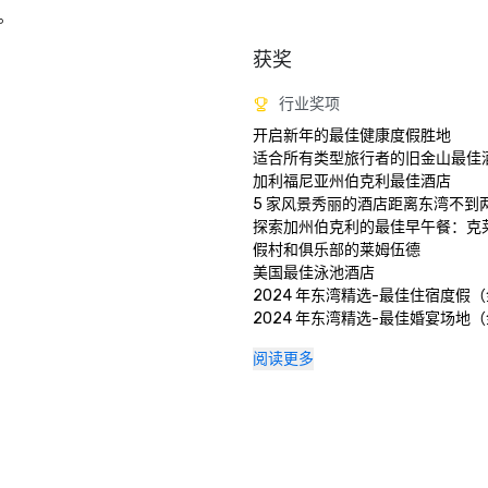
。
获奖
行业奖项
开启新年的最佳健康度假胜地

适合所有类型旅行者的旧金山最佳酒店
加利福尼亚州伯克利最佳酒店

5 家风景秀丽的酒店距离东湾不到两
探索加州伯克利的最佳早午餐：克
假村和俱乐部的莱姆伍德

美国最佳泳池酒店

2024 年东湾精选-最佳住宿度假（
2024 年东湾精选-最佳婚宴场地（
2024 年东湾最佳-最佳酒店酒吧
阅读更多
奖）

2024 年食客之选莱姆伍德酒吧和餐厅
2024 年食客之选克莱尔蒙特大堂酒
大学城20家最佳酒店 

大湾区 15 个最佳水疗中心 

北加州第二好的酒店 
