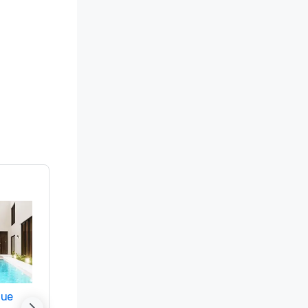
nue
Promote your venue