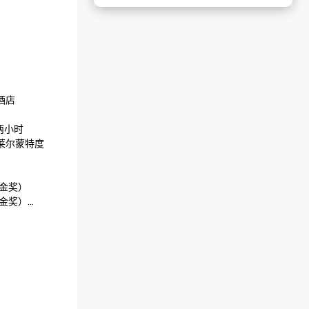
 

小时

莱尔蒙特度
金奖）

金奖）

（莱姆伍德银
 

吧
