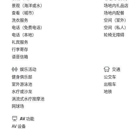
景观（海洋或水）
场地内礼品店
查看（城市）
场地内配餐
洗衣服务
空间（室外）
电话（免费电话）
空间（私人）
电话（本地）
轮椅无障碍
礼宾服务
行李寄存
语音信箱
娱乐活动
交通
健身俱乐部
公交车
室外游泳池
出租车
水疗或沙龙
地铁
涡流式水疗按摩池
网球场
AV 功能
AV 设备