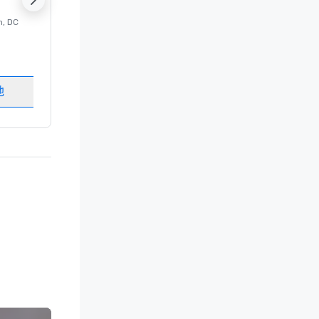
n
, DC
的 豪华酒店
Washington
, DC
客房
:
237
会议室
:
8
地
选择场地