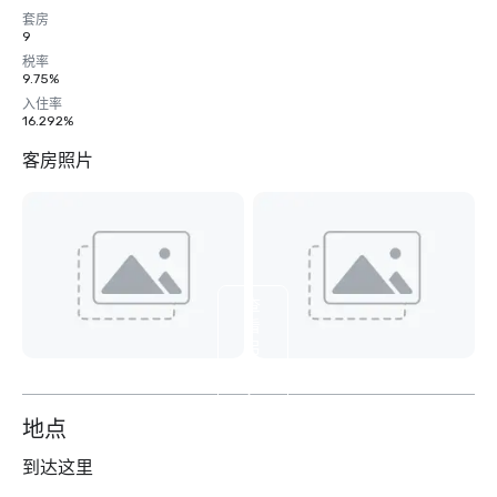
套房
9
税率
9.75%
入住率
16.292%
客房照片
查
看
另
外
9
个
地点
到达这里