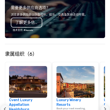
relationships, and operational
or racing against time
需要更多供应商选项？
precision. We operate across the U.S.
ship in a thrilling esc
in key destinations such as Hawaii,
each experience brings 
浏览更多供应商以获取视听、娱乐、交通及其他活动所需。
Los Angeles, San Francisco, San
in unforgettable ways.
了解更多信息
Diego, Orange County, Las Vegas, New
York, Chicago and Miami. Our global
技术支持
offices enable us to efficiently serve
both U.S. and international clients
across multiple time zones. Let’s craft
something extraordinary together—
隶属组织（6）
contact us today!
Cvent Luxury
Luxury Winery
Uni
Appellation
Resorts
Ca
Book your next meeting,
Find 
Healdsburg