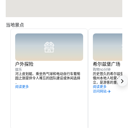
当地景点
户外探险
希尔兹堡广场
娱乐
购物
10分钟
河上皮划艇、乘坐热气球和电动自行车葡萄
历史悠久的希尔兹堡广
园之旅提供令人难忘的团队建设或休闲选择

俄州本地人哈蒙·希尔德于
立，是游客的重要接触
附近的索诺玛湖提供远足和划船的机会。
阅读更多
酒体验、住宿和活动都
阅读更多
实际上，你可以花几天
访问网站
所提供的一切，而无需