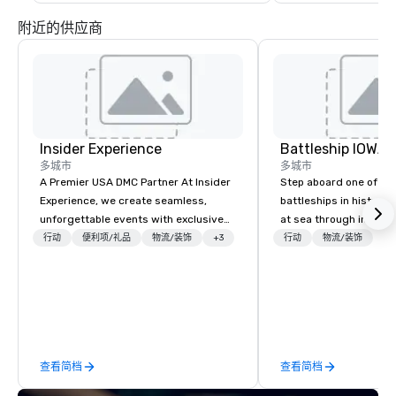
附近的供应商
Insider Experience
Battleship IOWA
多城市
多城市
A Premier USA DMC Partner At Insider
Step aboard one of th
Experience, we create seamless,
battleships in history 
unforgettable events with exclusive
at sea through immers
access to premium venues, world-
designed for all ages.
行动
便利项/礼品
物流/装饰
+3
行动
物流/装饰
class entertainment, and VIP sporting
guided tours and sca
experiences. With over 20 years of
with Vicky the Dog to 
expertise, we handle every detail
led journeys through r
behind the scenes, ensuring a
there’s an adventure f
flawless, five-star experience.
explorer. Whether you’re retracing the
Planners value our quick response
steps of U.S. President
查看简档
查看简档
times, all-inclusive budget
massive gun turrets, 
turnarounds, strong industry
the heart of the engin