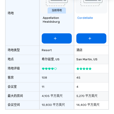
当前场地
场地
Appellation
CordeValle
Removed from
Healdsburg
favorites
场地类型
Resort
酒店
地点
希尔兹堡
, US
San Martin
, US
场地评级
客房
108
45
会议室
11
4
最大的房间
4,105 平方英尺
5,270 平方英尺
会议空间
10,830 平方英尺
14,400 平方英尺