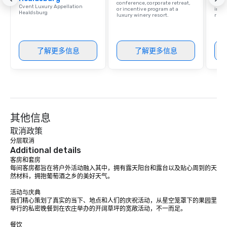
conference, corporate retreat,
resor
Cvent Luxury Appellation
or incentive program at a
ince
Healdsburg
luxury winery resort.
retre
了解更多信息
了解更多信息
其他信息
取消政策
分层取消
Additional details
客房和套房

每间客房都旨在将户外活动融入其中，拥有露天阳台和露台以及贴心周到的天
然材料，拥抱葡萄酒之乡的美好天气。

活动与庆典

我们精心策划了真实的当下、地点和人们的庆祝活动，从星空笼罩下的果园里
举行的私密晚餐到在农庄举办的开阔草坪的宽敞活动，不一而足。

餐饮
