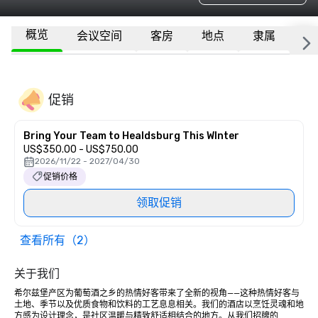
概览
会议空间
客房
地点
隶属
更
促销
Bring Your Team to Healdsburg This WInter
US$350.00 - US$750.00
2026/11/22 - 2027/04/30
促销价格
领取促销
查看所有（2）
关于我们
希尔兹堡产区为葡萄酒之乡的热情好客带来了全新的视角——这种热情好客与
土地、季节以及优质食物和饮料的工艺息息相关。我们的酒店以烹饪灵魂和地
方感为设计理念，是社区温暖与精致舒适相结合的地方。从我们招牌的 