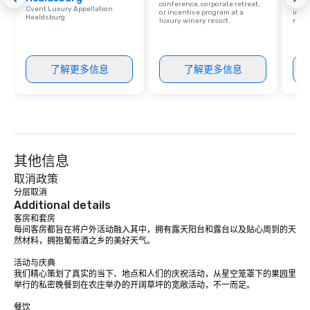
Our affordable tours a
conference, corporate retreat,
resor
Cvent Luxury Appellation
or incentive program at a
ince
person with tax and gr
Healdsburg
luxury winery resort.
retre
included. The only thi
are drinks. However, 
package upgrade is ava
了解更多信息
了解更多信息
provides guests a sign
at various stops. Build Your Network
Our exclusive experien
ultimate networking op
a typical sit-down dinn
to engage the person t
其他信息
right of you. Because 
place at multiple resta
取消政策
walking in between, th
分层取消
Additional details
countless opportunitie
客房和套房

with different people 
每间客房都旨在将户外活动融入其中，拥有露天阳台和露台以及贴心周到的天
down at each venue a
然材料，拥抱葡萄酒之乡的美好天气。

traverse along the way
活动与庆典

experiences not only 
我们精心策划了真实的当下、地点和人们的庆祝活动，从星空笼罩下的果园里
ways to network, but a
举行的私密晚餐到在农庄举办的开阔草坪的宽敞活动，不一而足。

way to do so. Large Groups Welcome
餐饮

Lip Smacking Foodie To