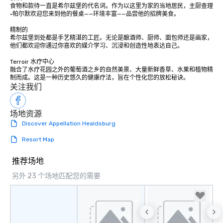
食物和款待一直是希尔兹堡的代名词。作为以这里为家的当地居民，主厨查理
groups, small or large.
·帕尔默欢迎您来到他的餐桌——环境丰富——品尝他的招牌美食。

experiences can acc
groups from as few as
精制的

希尔兹堡到处都是手艺精湛的工匠。无论是酿酒师、厨师、面包师还是画家，
as 500 guests, making
他们都欢迎你通过你喜欢的媒介学习、沉浸和创造性地表达自己。

choice for any corpora
Stress-Free Booking 
Terroir 水疗中心

融合了水疗花园之外的葡萄酒之乡的自然美景、大量新鲜香草、水果和植物精
a tour is stress-free a
制而成。这是一种历史悠久的健康疗法，旨在个性化您的放松秘诀。
enjoy the company of 
关注我们
more easily. You’ll tak
knowing that everythin
场地资源
of from the moment the
Discover Appellation Healdsburg
booked to the minute i
Since the menu is alre
Resort Map
have nothing to worry 
remember to submit ah
推荐场地
date any dietary restr
另外 23 个场地匹配您的需要
allergies for anyone in
Feel Like a VIP at Each
Smacking Foodie Tours
group members never 
about waiting in line to