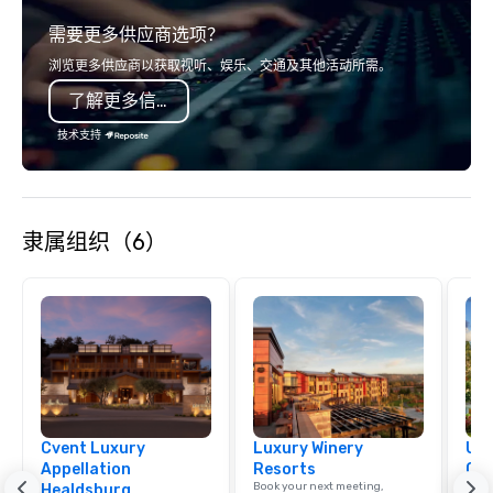
relationships, and operational
experience gives gues
需要更多供应商选项？
precision. We operate across the U.S.
opportunity to sit next 
in key destinations such as Hawaii,
colleagues at each ven
浏览更多供应商以获取视听、娱乐、交通及其他活动所需。
Los Angeles, San Francisco, San
mingle, and easily net
了解更多信息
Diego, Orange County, Las Vegas, New
is led by a professiona
York, Chicago and Miami. Our global
specializing in escort
技术支持
offices enable us to efficiently serve
with utmost care, who
both U.S. and international clients
each experience with 
across multiple time zones. Let’s craft
engaging information 
something extraordinary together—
Lip Smacking Foodie T
隶属组织（6）
contact us today!
entertaining activity 
dining experience meld
that are sure to add ne
meeting events, from 
team building. All-Inclusive Group
Dining When meeting p
corporate group event
Smacking Foodie Tours,
group is assured a top
Cvent Luxury
Luxury Winery
Uni
experience with three 
Appellation
Resorts
Ca
signature dishes at ea
Book your next meeting,
Find 
Healdsburg