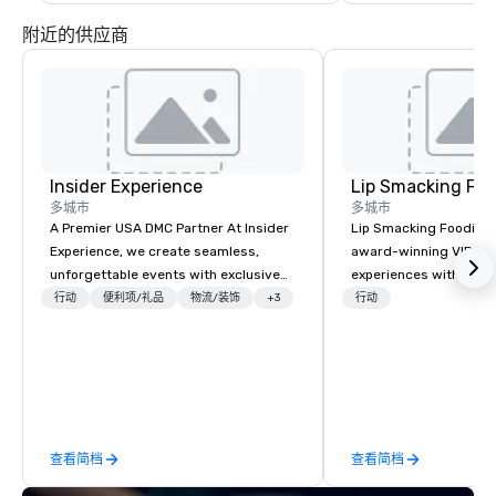
附近的供应商
Insider Experience
Lip Smacking Foo
多城市
多城市
A Premier USA DMC Partner At Insider
Lip Smacking Foodie T
Experience, we create seamless,
award-winning VIP gro
unforgettable events with exclusive
experiences with visits
access to premium venues, world-
restaurants throughou
行动
便利项/礼品
物流/装饰
+3
行动
class entertainment, and VIP sporting
States. Choose either
experiences. With over 20 years of
activity or evening d
expertise, we handle every detail
groups are escorted i
behind the scenes, ensuring a
the best tables in the 
flawless, five-star experience.
most-sought-after res
Planners value our quick response
enjoy a parade of sign
查看简档
查看简档
times, all-inclusive budget
and craft cocktails at 
turnarounds, strong industry
with complete VIP serv