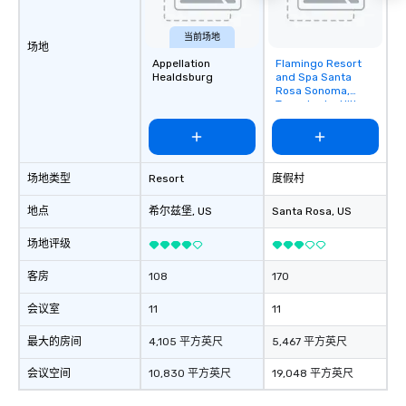
restaurant or being sh
than desirable table. O
当前场地
场地
everyone is treated lik
Appellation
Flamingo Resort
Removed from
immediate seating upon
Healdsburg
and Spa Santa
favorites
What’s more, your gro
Rosa Sonoma,
Tapestry by Hilton
a special warm welcom
from the restaurant c
be printed featuring yo
which can be an added 
场地类型
Resort
度假村
those Instagram mome
For added ease, we ca
地点
希尔兹堡
, US
Santa Rosa
, US
transportation pick-up
as well as an event ph
场地评级
for groups that desire 
experience, we can als
客房
108
170
an evening helicopter 
会议室
11
11
glittering lights of The S
Memorable Experience f
最大的房间
4,105 平方英尺
5,467 平方英尺
Smacking Foodie Tours
to gather and dine tha
会议空间
10,830 平方英尺
19,048 平方英尺
experienced, and all ar