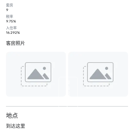
套房
9
税率
9.75%
入住率
16.292%
客房照片
查
看
另
外
9
个
地点
到达这里