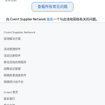
没有回复。
along the way exclusive
查看所有常见问题
ensuring there is neve
Different Types of Cuis
experiences offer the a
向 Cvent Supplier Network
报告
一个与此场地简档有关的问题。
several renowned rest
convenient outing, inc
Cvent Supplier Network
and your guests might
discovered otherwise 
现场解决方案
at a typical corporate 
a way to try some of t
活动管理软件
in the city and dive in
活动注册软件
cuisines and dishes. Al
移动活动应用程序
selected dishes are cu
high standards to ensu
战略会议管理
delight any palate. Tours Available
网络民意调查软件
from Day to Night With
网络研讨会平台
group experience, bookin
key. Whether you desir
Cvent 首页
business hours or earl
after work, we can coo
联系我们
you to provide options 