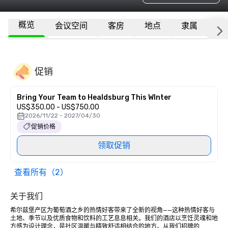
概览
会议空间
客房
地点
隶属
更
促销
Bring Your Team to Healdsburg This WInter
US$350.00 - US$750.00
2026/11/22 - 2027/04/30
促销价格
领取促销
查看所有（2）
关于我们
希尔兹堡产区为葡萄酒之乡的热情好客带来了全新的视角——这种热情好客与
土地、季节以及优质食物和饮料的工艺息息相关。我们的酒店以烹饪灵魂和地
方感为设计理念，是社区温暖与精致舒适相结合的地方。从我们招牌的 