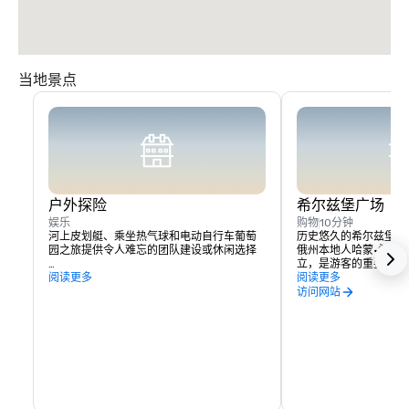
当地景点
户外探险
希尔兹堡广场
娱乐
购物
10分钟
河上皮划艇、乘坐热气球和电动自行车葡萄
历史悠久的希尔兹堡广
园之旅提供令人难忘的团队建设或休闲选择

俄州本地人哈蒙·希尔德于
立，是游客的重要接触
附近的索诺玛湖提供远足和划船的机会。
阅读更多
酒体验、住宿和活动都
阅读更多
实际上，你可以花几天
访问网站
所提供的一切，而无需