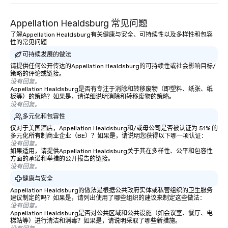
remember. Our one-of-
are special, from the fi
Appellation Healdsburg 常见问题
last. It’s an experienc
will reminisce about lo
了解Appellation Healdsburg有关健康与安全、可持续性以及多样性和包容
性的常见问题
leave. Location, Location, Location
可持续发展的做法
One of the best reason
convenient and efficie
请提供任何公开传达的Appellation Healdsburg的可持续性或社会影响目标/
策略的评论或链接。
experience is designed
没有回复。
restaurants are within
Appellation Healdsburg是否有专注于消除和转移废物（即塑料、纸张、纸
板等）的策略？如果是，请详细说明消除和转移废物的策略。
walking distance of ea
没有回复。
short stroll allows you
多元化和包容性
members a chance to 
仅对于美国酒店，Appellation Healdsburg和/或母公司是否被认证为 51% 的
networking opportunit
多元化所有制商业企业（BE）？如果是，请说明您获得以下哪一项认证：
heading to the next pl
没有回复。
如果适用，请提供Appellation Healdsburg关于其在多样性、公平和包容性
itinerary. You Get a Dinner and a Show
方面的承诺和举措的公开报告的链接。
Our tours offer an exqu
没有回复。
entertainment. All tour
健康与安全
knowledgeable, profes
Appellation Healdsburg的做法是根据公共政府实体或私营组织的卫生服务
who leads the group on
建议制定的吗？如果是，请列出使用了哪些组织的建议来制定这些做法：
offering engaging tidb
没有回复。
Appellation Healdsburg是否对公共区域和公共设施（如会议室、餐厅、电
fascinating stories. S
梯站等）进行清洁和消毒？如果是，请说明采取了哪些新措施。
interactive experience