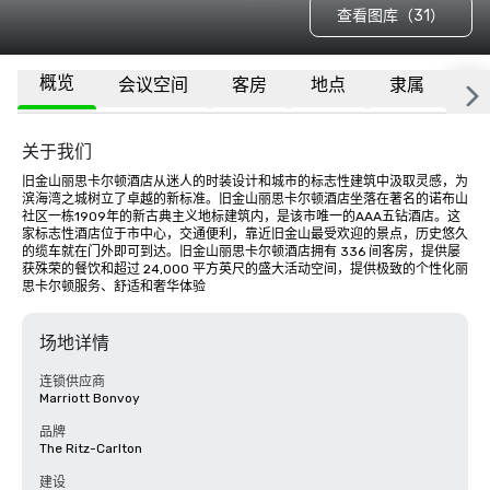
查看图库（31）
概览
会议空间
客房
地点
隶属
更
关于我们
旧金山丽思卡尔顿酒店从迷人的时装设计和城市的标志性建筑中汲取灵感，为
滨海湾之城树立了卓越的新标准。旧金山丽思卡尔顿酒店坐落在著名的诺布山
社区一栋1909年的新古典主义地标建筑内，是该市唯一的AAA五钻酒店。这
家标志性酒店位于市中心，交通便利，靠近旧金山最受欢迎的景点，历史悠久
的缆车就在门外即可到达。旧金山丽思卡尔顿酒店拥有 336 间客房，提供屡
获殊荣的餐饮和超过 24,000 平方英尺的盛大活动空间，提供极致的个性化丽
思卡尔顿服务、舒适和奢华体验
场地详情
连锁供应商
Marriott Bonvoy
品牌
The Ritz-Carlton
建设