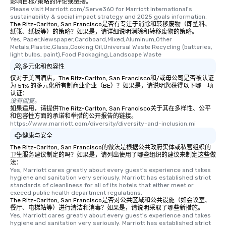
影响目标/策略的评论或链接。
Please visit Marriott.com/Serve360 for Marriott International's 
sustainability & social impact strategy and 2025 goals information.
The Ritz-Carlton, San Francisco是否有专注于消除和转移废物（即塑料、
纸张、纸板等）的策略？如果是，请详细说明消除和转移废物的策略。
Yes, Paper,Newspaper,Cardboard,Mixed,Aluminum,Other 
Metals,Plastic,Glass,Cooking Oil,Universal Waste Recycling (batteries, 
light bulbs, paint),Food Packaging,Landscape Waste
多元化和包容性
仅对于美国酒店，The Ritz-Carlton, San Francisco和/或母公司是否被认证
为 51% 的多元化所有制商业企业（BE）？如果是，请说明您获得以下哪一项
认证：
没有回复。
如果适用，请提供The Ritz-Carlton, San Francisco关于其在多样性、公平
和包容性方面的承诺和举措的公开报告的链接。
https://www.marriott.com/diversity/diversity-and-inclusion.mi
健康与安全
The Ritz-Carlton, San Francisco的做法是根据公共政府实体或私营组织的
卫生服务建议制定的吗？如果是，请列出使用了哪些组织的建议来制定这些做
法：
Yes, Marriott cares greatly about every guest's experience and takes 
hygiene and sanitation very seriously. Marriott has established strict 
standards of cleanliness for all of its hotels that either meet or 
exceed public health department regulations. 
The Ritz-Carlton, San Francisco是否对公共区域和公共设施（如会议室、
餐厅、电梯站等）进行清洁和消毒？如果是，请说明采取了哪些新措施。
Yes, Marriott cares greatly about every guest's experience and takes 
hygiene and sanitation very seriously. Marriott has established strict 