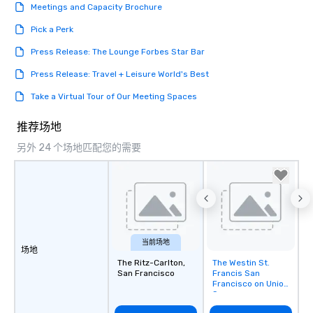
Meetings and Capacity Brochure
Pick a Perk
Press Release: The Lounge Forbes Star Bar
Press Release: Travel + Leisure World's Best
Take a Virtual Tour of Our Meeting Spaces
推荐场地
另外 24 个场地匹配您的需要
当前场地
场地
The Ritz-Carlton,
The Westin St.
Removed from
San Francisco
Francis San
favorites
Francisco on Union
Square