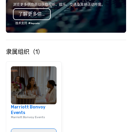
country with a focus on superb hiking,
mobile device. We can also
浏览更多供应商以获取视听、娱乐、交通及其他活动所需。
lodging, food and wine. We also have
incorporate our Speed
了解更多信息
a Monterey Bay Trek.
Adventures into your 
plans. Check out
技术支持
www.speedboatadvent
more information on t
event to the water wit
Speedboat Adventure.
隶属组织（1）
Marriott Bonvoy
Events
Marriott Bonvoy Events