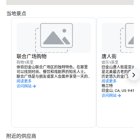
当地景点
联合广场购物
唐人街
购物
1英里
娱乐
1英里
体验旧金山联合广场区的独特特色，在那里
旧金山唐人街是亚洲以
可以找到时尚、餐饮和戏剧界的知名人士。
是北美最古老的唐人街
联合广场是与朋友或家人会面并享受一天的
历史悠久的金门幸运饼
购物、用餐、看戏或看电影的好地方。
阅读更多
是如何制作的。前往位
阅读更多
的克莱街的美国华人历
格兰特
访问网站
社区的历史，或参观免
旧金山, CA, US 94108
访问网站
附近的供应商