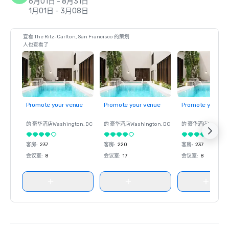
6月01日 - 8月31日
1月01日 - 3月08日
查看 The Ritz-Carlton, San Francisco 的策划
人也查看了
Promote your venue
Promote your venue
Promote your ve
的 豪华酒店
Washington
, DC
的 豪华酒店
Washington
, DC
的 豪华酒店
Washin
客房
:
237
客房
:
220
客房
:
237
会议室
:
8
会议室
:
17
会议室
:
8