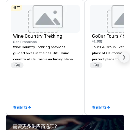
推广
Wine Country Trekking
San Francisco
多城市
Wine Country Trekking provides
Tours & Group Events E
guided hikes in the beautiful wine
place of California. Sa
country of California including Napa
perfect place to visit 
and Sonoma Valleys. These
mix fun with history a
行动
行动
experiences include walking in the
with beauty. We delive
vineyards, amongst ancient redwood
fun and high-tech experi
trees and oak groves with a curated
staff will build you a 
wine country lunch and visits to iconic
from the ground up or
wineries for superb wine tasting
one of our existing act
experiences. In addition to our guided
your exact needs. Our
查看简档
查看简档
day hikes we provide luxury self-
greatly enhanced by a 
guided inn-to-in walking vacations
scoreboard, photo, vide
from the gateway City of San
3D navigation, augmen
需要更多供应商选项？
Francisco to the California wine
challenges presented 