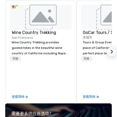
推广
Wine Country Trekking
San Francisco
多城市
Wine Country Trekking provides
Tours & Group Events E
guided hikes in the beautiful wine
place of California. Sa
country of California including Napa
perfect place to visit 
and Sonoma Valleys. These
mix fun with history a
行动
行动
experiences include walking in the
with beauty. We delive
vineyards, amongst ancient redwood
fun and high-tech experi
trees and oak groves with a curated
staff will build you a 
wine country lunch and visits to iconic
from the ground up or
wineries for superb wine tasting
one of our existing act
experiences. In addition to our guided
your exact needs. Our
查看简档
查看简档
day hikes we provide luxury self-
greatly enhanced by a 
guided inn-to-in walking vacations
scoreboard, photo, vide
from the gateway City of San
3D navigation, augmen
需要更多供应商选项？
Francisco to the California wine
challenges presented 