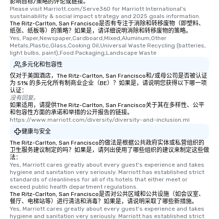
影响目标/策略的评论或链接。
Please visit Marriott.com/Serve360 for Marriott International's 
sustainability & social impact strategy and 2025 goals information.
The Ritz-Carlton, San Francisco是否有专注于消除和转移废物（即塑料、
纸张、纸板等）的策略？如果是，请详细说明消除和转移废物的策略。
Yes, Paper,Newspaper,Cardboard,Mixed,Aluminum,Other 
Metals,Plastic,Glass,Cooking Oil,Universal Waste Recycling (batteries, 
light bulbs, paint),Food Packaging,Landscape Waste
多元化和包容性
仅对于美国酒店，The Ritz-Carlton, San Francisco和/或母公司是否被认证
为 51% 的多元化所有制商业企业（BE）？如果是，请说明您获得以下哪一项
认证：
没有回复。
如果适用，请提供The Ritz-Carlton, San Francisco关于其在多样性、公平
和包容性方面的承诺和举措的公开报告的链接。
https://www.marriott.com/diversity/diversity-and-inclusion.mi
健康与安全
The Ritz-Carlton, San Francisco的做法是根据公共政府实体或私营组织的
卫生服务建议制定的吗？如果是，请列出使用了哪些组织的建议来制定这些做
法：
Yes, Marriott cares greatly about every guest's experience and takes 
hygiene and sanitation very seriously. Marriott has established strict 
standards of cleanliness for all of its hotels that either meet or 
exceed public health department regulations. 
The Ritz-Carlton, San Francisco是否对公共区域和公共设施（如会议室、
餐厅、电梯站等）进行清洁和消毒？如果是，请说明采取了哪些新措施。
Yes, Marriott cares greatly about every guest's experience and takes 
hygiene and sanitation very seriously. Marriott has established strict 