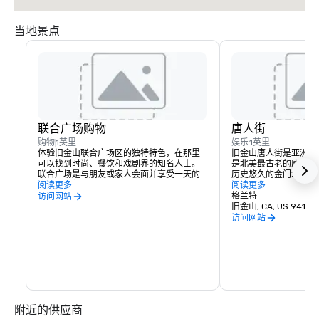
当地景点
联合广场购物
唐人街
购物
1英里
娱乐
1英里
体验旧金山联合广场区的独特特色，在那里
旧金山唐人街是亚洲以
可以找到时尚、餐饮和戏剧界的知名人士。
是北美最古老的唐人街
联合广场是与朋友或家人会面并享受一天的
历史悠久的金门幸运饼
购物、用餐、看戏或看电影的好地方。
阅读更多
是如何制作的。前往位
阅读更多
的克莱街的美国华人历
格兰特
访问网站
社区的历史，或参观免
旧金山, CA, US 94108
访问网站
附近的供应商