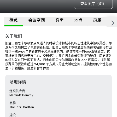
查看图库（31）
概览
会议空间
客房
地点
隶属
更
关于我们
旧金山丽思卡尔顿酒店从迷人的时装设计和城市的标志性建筑中汲取灵感，为
滨海湾之城树立了卓越的新标准。旧金山丽思卡尔顿酒店坐落在著名的诺布山
社区一栋1909年的新古典主义地标建筑内，是该市唯一的AAA五钻酒店。这
家标志性酒店位于市中心，交通便利，靠近旧金山最受欢迎的景点，历史悠久
的缆车就在门外即可到达。旧金山丽思卡尔顿酒店拥有 336 间客房，提供屡
获殊荣的餐饮和超过 24,000 平方英尺的盛大活动空间，提供极致的个性化丽
思卡尔顿服务、舒适和奢华体验
场地详情
连锁供应商
Marriott Bonvoy
品牌
The Ritz-Carlton
建设