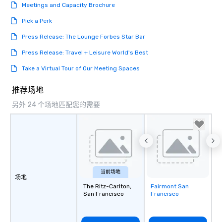
Meetings and Capacity Brochure
Pick a Perk
Press Release: The Lounge Forbes Star Bar
Press Release: Travel + Leisure World's Best
Take a Virtual Tour of Our Meeting Spaces
推荐场地
另外 24 个场地匹配您的需要
当前场地
场地
The Ritz-Carlton,
Fairmont San
Removed from
San Francisco
Francisco
favorites