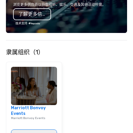
country with a focus on superb hiking,
mobile device. We can also
浏览更多供应商以获取视听、娱乐、交通及其他活动所需。
lodging, food and wine. We also have
incorporate our Speed
了解更多信息
a Monterey Bay Trek.
Adventures into your 
plans. Check out
技术支持
www.speedboatadvent
more information on t
event to the water wit
Speedboat Adventure.
隶属组织（1）
Marriott Bonvoy
Events
Marriott Bonvoy Events