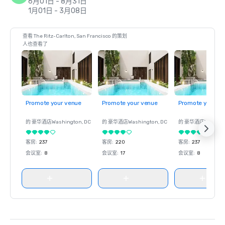
6月01日 - 8月31日
1月01日 - 3月08日
查看 The Ritz-Carlton, San Francisco 的策划
人也查看了
Promote your venue
Promote your venue
Promote your ve
的 豪华酒店
Washington
, DC
的 豪华酒店
Washington
, DC
的 豪华酒店
Washin
客房
:
237
客房
:
220
客房
:
237
会议室
:
8
会议室
:
17
会议室
:
8