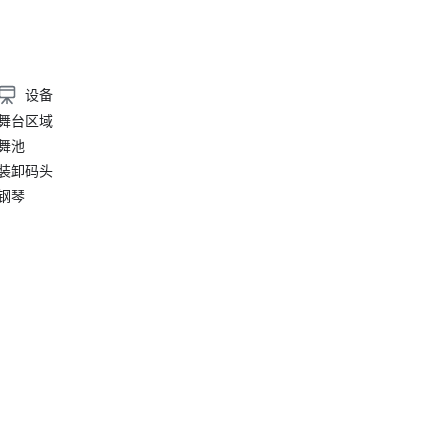
设备
舞台区域
舞池
装卸码头
钢琴