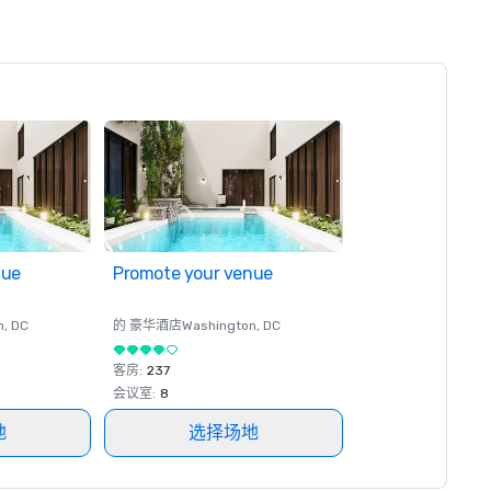
nue
Promote your venue
n
, DC
的 豪华酒店
Washington
, DC
客房
:
237
会议室
:
8
地
选择场地