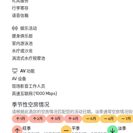
礼宾服务
行李寄存
语音信箱
娱乐活动
健身俱乐部
室内游泳池
水疗或沙龙
涡流式水疗按摩池
AV 功能
AV 设备
现场影音工作人员
高速互联网 (1000 Mbps)
季节性空房情况
请根据此酒店的空房情况匹配您的活动日期。淡季通常空房情况较
1月
2月
3月
4月
5月
6月
7月
旺季
平季
淡季