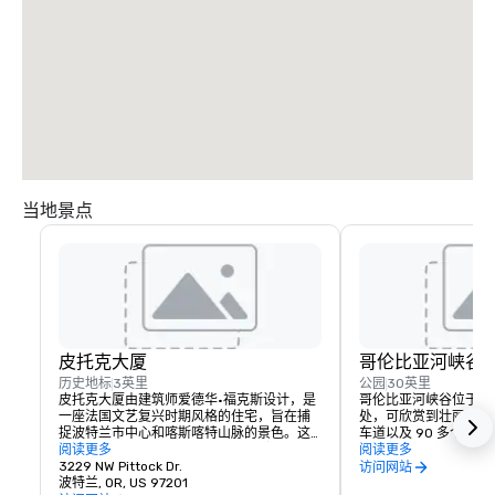
当地景点
皮托克大厦
哥伦比亚河峡谷
历史地标
3英里
公园
30英里
皮托克大厦由建筑师爱德华·福克斯设计，是
哥伦比亚河峡谷位于波特
一座法国文艺复兴时期风格的住宅，旨在捕
处，可欣赏到壮丽的景
捉波特兰市中心和喀斯喀特山脉的景色。这
车道以及 90 多个瀑
段历史建于 1912 年，是为《俄勒冈报》的编
阅读更多
方包括摩特诺玛瀑布、Crown
阅读更多
辑亨利·皮托克建造的，至今仍保留了这段历
3229 NW Pittock Dr.
House、胡德河水果
访问网站
史，游客可以一睹波特兰在起步阶段的生
波特兰, OR, US 97201
比亚河公路。