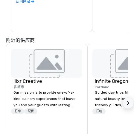
活。
访问网站
附近的供应商
ilixr Creative
Infinite Oregon T
多城市
Portland
Our mission is to provide one-of-a-
Guided day trips filled
kind culinary experiences that leave
natural beauty, knowl
you and your guests with lasting
friendly guides, riveti
memories and satiated palates. Every
history, diverse ecolog
行动
配餐
行动
detail is meticulously thought out, and
volcanic geology and i
our commitment to hospitality, with
cultural highlights!
over 40 years of experience working