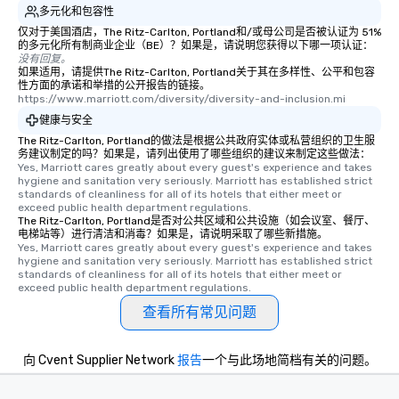
多元化和包容性
仅对于美国酒店，The Ritz-Carlton, Portland和/或母公司是否被认证为 51%
的多元化所有制商业企业（BE）？如果是，请说明您获得以下哪一项认证：
没有回复。
如果适用，请提供The Ritz-Carlton, Portland关于其在多样性、公平和包容
性方面的承诺和举措的公开报告的链接。
https://www.marriott.com/diversity/diversity-and-inclusion.mi
健康与安全
The Ritz-Carlton, Portland的做法是根据公共政府实体或私营组织的卫生服
务建议制定的吗？如果是，请列出使用了哪些组织的建议来制定这些做法：
Yes, Marriott cares greatly about every guest's experience and takes 
hygiene and sanitation very seriously. Marriott has established strict 
standards of cleanliness for all of its hotels that either meet or 
exceed public health department regulations. 
The Ritz-Carlton, Portland是否对公共区域和公共设施（如会议室、餐厅、
电梯站等）进行清洁和消毒？如果是，请说明采取了哪些新措施。
Yes, Marriott cares greatly about every guest's experience and takes 
hygiene and sanitation very seriously. Marriott has established strict 
standards of cleanliness for all of its hotels that either meet or 
exceed public health department regulations. 
查看所有常见问题
向 Cvent Supplier Network
报告
一个与此场地简档有关的问题。