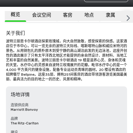
概览
会议空间
客房
地点
隶属
更
关于我们
波特兰丽思卡尔顿酒店探索玫瑰城，向大自然致敬，感受探索的快感。这家酒
店位于市中心，可以一览无余的波特兰天际线、喀斯喀特山脉和威拉米特河的
景色。从用铜包扎的质朴原木到受宁静的高山湖泊启发的无边泳池，这座开创
性的酒店展示了只有太平洋西北地区才能提供的亲自然设计、原材料、当地工
艺和丰富的自然美景。波特兰丽思卡尔顿酒店 19 楼是滋养心灵、身体和灵魂
的天堂。水疗中心的灵感来自波特兰玫瑰展开的花瓣。毗邻水疗中心的是一个 
4,000 平方英尺的健身设施，配备专业运动员青睐的器材。20 楼设有酒店的
招牌餐厅 Bellpine。这座35层、拥有251间客房的酒店带领游客游览美国最美
丽、最具活力的目的地之一的历史、风景和精神。
场地详情
连锁供应商
Marriott Bonvoy
品牌
The Ritz-Carlton
建设