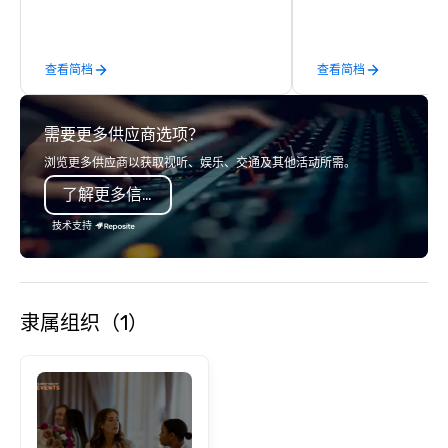
in some of the world's most
acclaimed restaurants, brings a level
of excellence rarely found in the
查看简档
查看简档
catering industry.
需要更多供应商选项？
浏览更多供应商以获取视听、娱乐、交通及其他活动所需。
了解更多信息
技术支持
隶属组织（1）