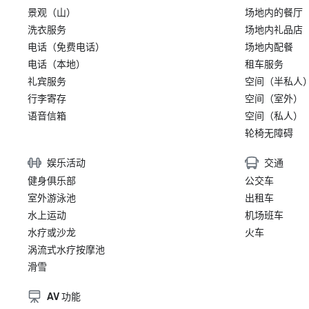
景观（山）
场地内的餐厅
洗衣服务
场地内礼品店
电话（免费电话）
场地内配餐
电话（本地）
租车服务
礼宾服务
空间（半私人
行李寄存
空间（室外）
语音信箱
空间（私人）
轮椅无障碍
娱乐活动
交通
健身俱乐部
公交车
室外游泳池
出租车
水上运动
机场班车
水疗或沙龙
火车
涡流式水疗按摩池
滑雪
AV 功能