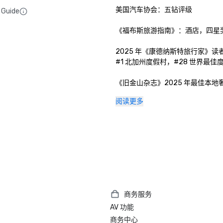
美国汽车协会：五钻评级

 Guide
《福布斯旅游指南》：酒店，四星奖 
2025 年《康德纳斯特旅行家》读
#1 北加州度假村，#28 世界最佳度
《旧金山杂志》2025 年最佳本地
奖：最佳滑雪度假酒店/度假村

阅读更多
太浩湖丽思卡尔顿酒店的 Manzanita
《葡萄酒观察家》：2025 年餐厅大
2025 年内华达山脉最佳：太浩湖
心金奖

《福布斯旅游指南》：太浩湖丽思
中心，四星奖

商务服务
AV 功能
商务中心