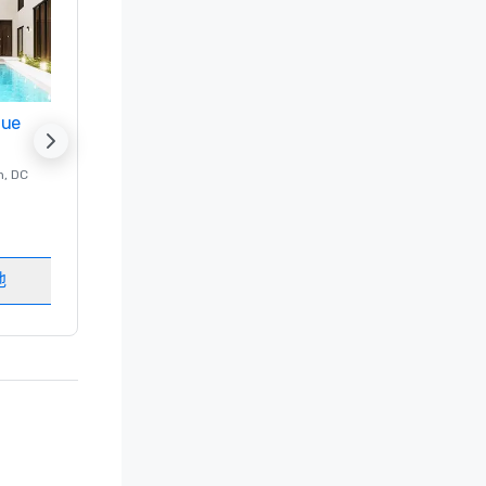
nue
Promote your venue
n
, DC
的 豪华酒店
Washington
, DC
客房
:
237
会议室
:
8
地
选择场地