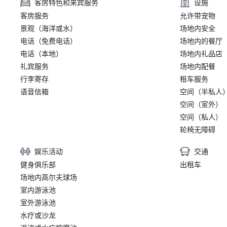
客房特色和来宾服务
设施
客房服务
允许带宠物
景观（海洋或水）
场地内安全
电话（免费电话）
场地内的餐厅
电话（本地）
场地内礼品店
礼宾服务
场地内配餐
行李寄存
租车服务
语音信箱
空间（半私人
空间（室外）
空间（私人）
轮椅无障碍
娱乐活动
交通
健身俱乐部
出租车
场地内高尔夫球场
室内游泳池
室外游泳池
水疗或沙龙