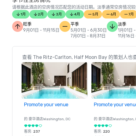
季节性空房情况
请根据此酒店的空房情况匹配您的活动日期。淡季通常空房情况较
1月
2月
3月
4月
5月
6月
7月
旺季
平季
淡季
9月01日 - 11月15日
5月01日 - 6月30日
1月01日 
7月01日 - 8月31日
11月16日 
查看 The Ritz-Carlton, Half Moon Bay 的策划人
Promote your venue
Promote your venu
的 豪华酒店
Washington
, DC
的 豪华酒店
Washington
,
客房
:
237
客房
:
220