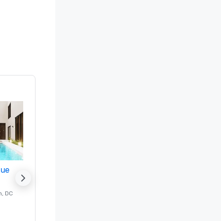
nue
Promote your venue
n
, DC
的 豪华酒店
Washington
, DC
客房
:
237