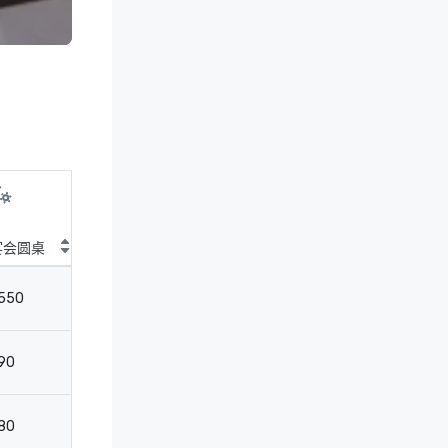
宴会圆桌
剧院
教室
会
550
700
375
-
90
150
90
3
80
100
54
2