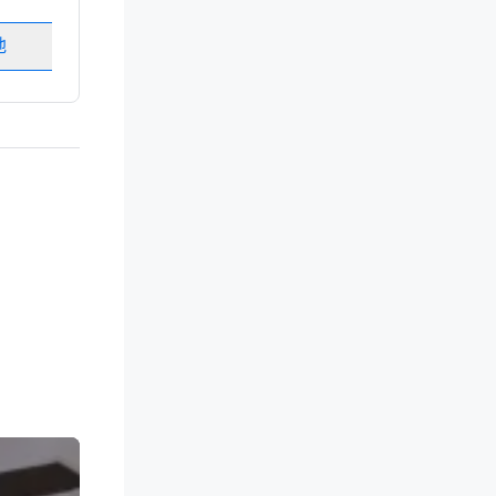
会议室
:
8
地
选择场地