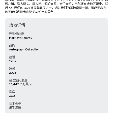
炮台街，周围环绕着旧金山最具标志性的步行街区。沿着内河码头、联合广场
和北滩、渔人码头、唐人街、渡轮大厦、金门大桥，当然还有金融区漫步。然
后入住我们的 360 间豪华客房之一，透过我们的落地窗瞥一眼，惊叹于非凡
的天际线和旧金山湾无与伦比的景色
场地详情
连锁供应商
Marriott Bonvoy
品牌
Autograph Collection
建设
1989
装修
2023
会议空间总量
13,447 平方英尺
客房
360
场地类型
豪华酒店