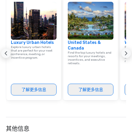
responsible tourism. With experience
across destinations lik
Miami, Los Angeles, Sa
Las Vegas, Chicago, Na
New Orleans, we combin
local expertise, and t
Luxury Urban Hotels
United States &
Wes
ground support to brin
Explore luxury urban hotels
Find 
Canada
life.
that are perfect for your next
resor
Find the top luxury hotels and
conference, meeting, or
State
resorts for your meetings,
incentive program.
ince
incentives, and executive
retre
retreats.
了解更多信息
了解更多信息
其他信息