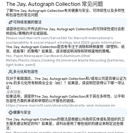
The Jay, Autograph Collection 常见问题
了解The Jay, Autograph Collection有关健康与安全、可持续性以及多样性
和包容性的常见问题
可持续发展的做法
请提供任何公开传达的The Jay, Autograph Collection的可持续性或社会影
响目标/策略的评论或链接。
Please visit Marriott.com/Serve360 for Marriott International's 
sustainability & social impact strategy and 2025 goals information.
The Jay, Autograph Collection是否有专注于消除和转移废物（即塑料、纸
张、纸板等）的策略？如果是，请详细说明消除和转移废物的策略。
Yes, Paper,Newspaper,Cardboard,Aluminum,Other 
Metals,Plastic,Glass,Cooking Oil,Universal Waste Recycling (batteries, 
light bulbs, paint)
多元化和包容性
仅对于美国酒店，The Jay, Autograph Collection和/或母公司是否被认证为
51% 的多元化所有制商业企业（BE）？如果是，请说明您获得以下哪一项认
证：
没有回复。
如果适用，请提供The Jay, Autograph Collection关于其在多样性、公平和
包容性方面的承诺和举措的公开报告的链接。
https://www.marriott.com/diversity/diversity-and-inclusion.mi
健康与安全
The Jay, Autograph Collection的做法是根据公共政府实体或私营组织的卫
生服务建议制定的吗？如果是，请列出使用了哪些组织的建议来制定这些做
法：
Yes, Marriott cares greatly about every guest's experience and takes 