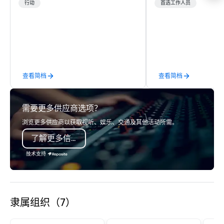
and Sonoma Valleys. These
Management Company s
行动
首选工作人员
experiences include walking in the
corporate events, incen
vineyards, amongst ancient redwood
executive retreats, co
trees and oak groves with a curated
product launches, tea
wine country lunch and visits to iconic
programs, and luxury 
wineries for superb wine tasting
across the U.S. We provide end-to-
experiences. In addition to our guided
end support, includin
查看简档
查看简档
day hikes we provide luxury self-
sourcing, accommodat
guided inn-to-in walking vacations
transportation, VIP ser
from the gateway City of San
programs, entertainm
需要更多供应商选项？
Francisco to the California wine
events, exclusive expe
country with a focus on superb hiking,
on-site coordination. 
浏览更多供应商以获取视听、娱乐、交通及其他活动所需。
lodging, food and wine. We also have
executive gatherings t
了解更多信息
a Monterey Bay Trek.
events, we create sea
memorable experiences
技术支持
each client’s goals. Our multilingual
team supports clients 
Spanish, and English, 
language support avai
隶属组织（7）
needed. As a Travelife
we are committed to su
ethical business pract