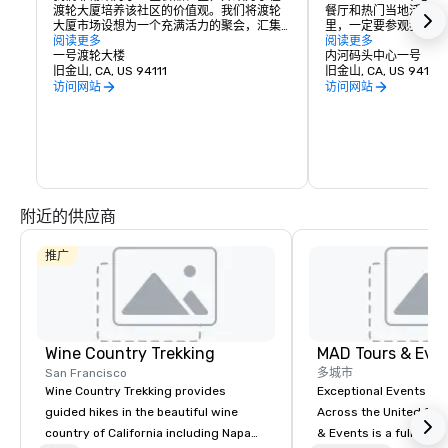
渡轮大厦培养该社区的价值观。我们将渡轮
餐厅和热门当地活动的
大厦市场设想为一个充满活力的聚会，汇集
里，一定要参观我们众
了当地农民、工匠生产商、独立拥有和经营
阅读更多
电影院和许多其他现场
阅读更多
的食品企业及其所服务的客户。我们正在创
一号渡轮大楼
性塔楼中，您还可以找
内河码头中心一号
建一个由志同道合的人组成的社区，该社区
旧金山, CA, US 94111
服务提供商，为您提供
旧金山, CA, US 94111
将：

心地带，有这么多东西
访问网站
访问网站
你会同意：在恩巴卡德
展示采用传统农业或生产技术并与客户建立
里。
个人关系的小型区域生产商。 

促进湾区广泛的种族多样性，为正在恢复可
持续农业和生产方式的工匠生产者提供服务
和孵化器。 

为推广北加州世界一流的食品和葡萄酒产区
提供中心位置，并认识到葡萄酒与我们丰富
附近的供应商
的地区美食的联系。 

与当地交通当局合作，与渡轮大楼建立牢固
的区域联系，并支持振兴旧金山海滨。 

推广
作为庆祝当地文化和美食的社区聚会场所。
Wine Country Trekking
MAD Tours & Eve
San Francisco
多城市
Wine Country Trekking provides
Exceptional Events & 
guided hikes in the beautiful wine
Across the United States! MAD 
country of California including Napa
& Events is a full-serv