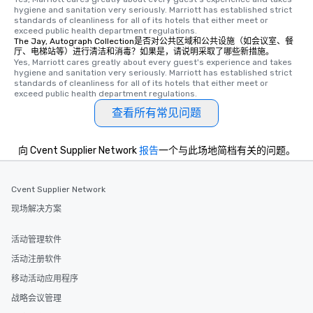
hygiene and sanitation very seriously. Marriott has established strict 
standards of cleanliness for all of its hotels that either meet or 
exceed public health department regulations. 
The Jay, Autograph Collection是否对公共区域和公共设施（如会议室、餐
厅、电梯站等）进行清洁和消毒？如果是，请说明采取了哪些新措施。
Yes, Marriott cares greatly about every guest's experience and takes 
hygiene and sanitation very seriously. Marriott has established strict 
standards of cleanliness for all of its hotels that either meet or 
exceed public health department regulations. 
查看所有常见问题
向 Cvent Supplier Network
报告
一个与此场地简档有关的问题。
Cvent Supplier Network
现场解决方案
活动管理软件
活动注册软件
移动活动应用程序
战略会议管理