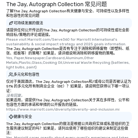
The Jay, Autograph Collection 常见问题
了解The Jay, Autograph Collection有关健康与安全、可持续性以及多样性
和包容性的常见问题
可持续发展的做法
请提供任何公开传达的The Jay, Autograph Collection的可持续性或社会影
响目标/策略的评论或链接。
Please visit Marriott.com/Serve360 for Marriott International's 
sustainability & social impact strategy and 2025 goals information.
The Jay, Autograph Collection是否有专注于消除和转移废物（即塑料、纸
张、纸板等）的策略？如果是，请详细说明消除和转移废物的策略。
Yes, Paper,Newspaper,Cardboard,Aluminum,Other 
Metals,Plastic,Glass,Cooking Oil,Universal Waste Recycling (batteries, 
light bulbs, paint)
多元化和包容性
仅对于美国酒店，The Jay, Autograph Collection和/或母公司是否被认证为
51% 的多元化所有制商业企业（BE）？如果是，请说明您获得以下哪一项认
证：
没有回复。
如果适用，请提供The Jay, Autograph Collection关于其在多样性、公平和
包容性方面的承诺和举措的公开报告的链接。
https://www.marriott.com/diversity/diversity-and-inclusion.mi
健康与安全
The Jay, Autograph Collection的做法是根据公共政府实体或私营组织的卫
生服务建议制定的吗？如果是，请列出使用了哪些组织的建议来制定这些做
法：
Yes, Marriott cares greatly about every guest's experience and takes 