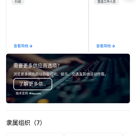
and Sonoma Valleys. These
Management Company s
行动
首选工作人员
experiences include walking in the
corporate events, incen
vineyards, amongst ancient redwood
executive retreats, co
trees and oak groves with a curated
product launches, tea
wine country lunch and visits to iconic
programs, and luxury 
wineries for superb wine tasting
across the U.S. We provide end-to-
experiences. In addition to our guided
end support, includin
查看简档
查看简档
day hikes we provide luxury self-
sourcing, accommodat
guided inn-to-in walking vacations
transportation, VIP ser
from the gateway City of San
programs, entertainm
需要更多供应商选项？
Francisco to the California wine
events, exclusive expe
country with a focus on superb hiking,
on-site coordination. 
浏览更多供应商以获取视听、娱乐、交通及其他活动所需。
lodging, food and wine. We also have
executive gatherings t
了解更多信息
a Monterey Bay Trek.
events, we create sea
memorable experiences
技术支持
each client’s goals. Our multilingual
team supports clients 
Spanish, and English, 
language support avai
隶属组织（7）
needed. As a Travelife
we are committed to su
ethical business pract