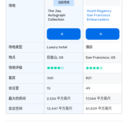
当前场地
场地
The Jay,
Hyatt Regency
Removed from
Autograph
San Francisco
favorites
Collection
Embarcadero
场地类型
Luxury hotel
酒店
地点
旧金山
, US
San Francisco
, US
场地评级
客房
360
821
会议室
15
49
最大的房间
2,526 平方英尺
17,064 平方英尺
会议空间
13,447 平方英尺
51,509 平方英尺