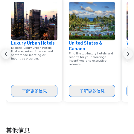
responsible tourism. With experience
across destinations lik
Miami, Los Angeles, Sa
Las Vegas, Chicago, Na
New Orleans, we combin
local expertise, and t
Luxury Urban Hotels
United States &
Wes
ground support to brin
Explore luxury urban hotels
Find 
Canada
life.
that are perfect for your next
resor
Find the top luxury hotels and
conference, meeting, or
State
resorts for your meetings,
incentive program.
ince
incentives, and executive
retre
retreats.
了解更多信息
了解更多信息
其他信息