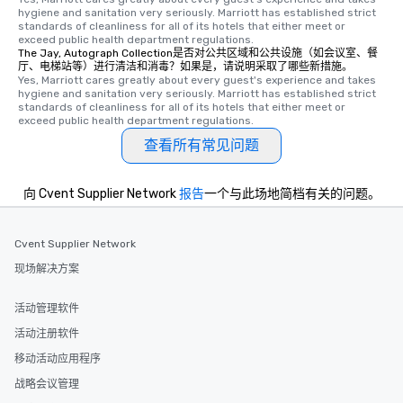
hygiene and sanitation very seriously. Marriott has established strict 
standards of cleanliness for all of its hotels that either meet or 
exceed public health department regulations. 
The Jay, Autograph Collection是否对公共区域和公共设施（如会议室、餐
厅、电梯站等）进行清洁和消毒？如果是，请说明采取了哪些新措施。
Yes, Marriott cares greatly about every guest's experience and takes 
hygiene and sanitation very seriously. Marriott has established strict 
standards of cleanliness for all of its hotels that either meet or 
exceed public health department regulations. 
查看所有常见问题
向 Cvent Supplier Network
报告
一个与此场地简档有关的问题。
Cvent Supplier Network
现场解决方案
活动管理软件
活动注册软件
移动活动应用程序
战略会议管理