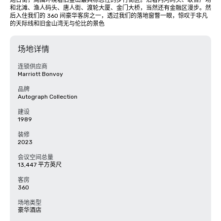
炮台街，周围环绕着旧金山最具标志性的步行街区。沿着内河码头、联合广场
和北滩、渔人码头、唐人街、渡轮大厦、金门大桥，当然还有金融区漫步。然
后入住我们的 360 间豪华客房之一，透过我们的落地窗瞥一眼，惊叹于非凡
的天际线和旧金山湾无与伦比的景色
场地详情
连锁供应商
Marriott Bonvoy
品牌
Autograph Collection
建设
1989
装修
2023
会议空间总量
13,447 平方英尺
客房
360
场地类型
豪华酒店