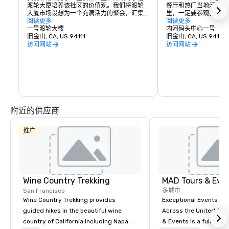
渡轮大厦培养该社区的价值观。我们将渡轮
餐厅和热门当地活动的
大厦市场设想为一个充满活力的聚会，汇集
里，一定要参观我们众
了当地农民、工匠生产商、独立拥有和经营
阅读更多
电影院和许多其他现场
阅读更多
的食品企业及其所服务的客户。我们正在创
一号渡轮大楼
性塔楼中，您还可以找
内河码头中心一号
建一个由志同道合的人组成的社区，该社区
旧金山, CA, US 94111
服务提供商，为您提供
旧金山, CA, US 94111
将：

心地带，有这么多东西
访问网站
访问网站
你会同意：在恩巴卡德
展示采用传统农业或生产技术并与客户建立
里。
个人关系的小型区域生产商。 

促进湾区广泛的种族多样性，为正在恢复可
持续农业和生产方式的工匠生产者提供服务
和孵化器。 

为推广北加州世界一流的食品和葡萄酒产区
提供中心位置，并认识到葡萄酒与我们丰富
附近的供应商
的地区美食的联系。 

与当地交通当局合作，与渡轮大楼建立牢固
的区域联系，并支持振兴旧金山海滨。 

推广
作为庆祝当地文化和美食的社区聚会场所。
Wine Country Trekking
MAD Tours & Eve
San Francisco
多城市
Wine Country Trekking provides
Exceptional Events & 
guided hikes in the beautiful wine
Across the United States! MAD 
country of California including Napa
& Events is a full-serv