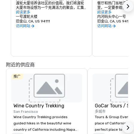
渡轮大厦培养该社区的价值观。我们将渡轮
餐厅和热门当地活动的
大厦市场设想为一个充满活力的聚会，汇集
里，一定要参观我们众
了当地农民、工匠生产商、独立拥有和经营
阅读更多
电影院和许多其他现场
阅读更多
的食品企业及其所服务的客户。我们正在创
一号渡轮大楼
性塔楼中，您还可以找
内河码头中心一号
建一个由志同道合的人组成的社区，该社区
旧金山, CA, US 94111
服务提供商，为您提供
旧金山, CA, US 94111
将：

心地带，有这么多东西
访问网站
访问网站
你会同意：在恩巴卡德
展示采用传统农业或生产技术并与客户建立
里。
个人关系的小型区域生产商。 

促进湾区广泛的种族多样性，为正在恢复可
持续农业和生产方式的工匠生产者提供服务
和孵化器。 

为推广北加州世界一流的食品和葡萄酒产区
提供中心位置，并认识到葡萄酒与我们丰富
附近的供应商
的地区美食的联系。 

与当地交通当局合作，与渡轮大楼建立牢固
的区域联系，并支持振兴旧金山海滨。 

推广
作为庆祝当地文化和美食的社区聚会场所。
Wine Country Trekking
San Francisco
多城市
Wine Country Trekking provides
Tours & Group Events E
guided hikes in the beautiful wine
place of California. Sa
country of California including Napa
perfect place to visit 