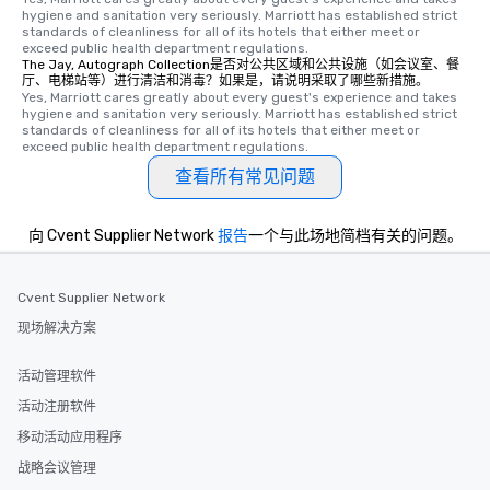
hygiene and sanitation very seriously. Marriott has established strict 
standards of cleanliness for all of its hotels that either meet or 
exceed public health department regulations. 
The Jay, Autograph Collection是否对公共区域和公共设施（如会议室、餐
厅、电梯站等）进行清洁和消毒？如果是，请说明采取了哪些新措施。
Yes, Marriott cares greatly about every guest's experience and takes 
hygiene and sanitation very seriously. Marriott has established strict 
standards of cleanliness for all of its hotels that either meet or 
exceed public health department regulations. 
查看所有常见问题
向 Cvent Supplier Network
报告
一个与此场地简档有关的问题。
Cvent Supplier Network
现场解决方案
活动管理软件
活动注册软件
移动活动应用程序
战略会议管理