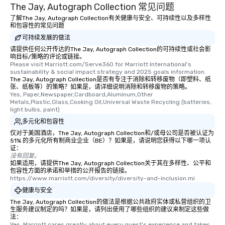
The Jay, Autograph Collection 常见问题
了解The Jay, Autograph Collection有关健康与安全、可持续性以及多样性
和包容性的常见问题
可持续发展的做法
请提供任何公开传达的The Jay, Autograph Collection的可持续性或社会影
响目标/策略的评论或链接。
Please visit Marriott.com/Serve360 for Marriott International's 
sustainability & social impact strategy and 2025 goals information.
The Jay, Autograph Collection是否有专注于消除和转移废物（即塑料、纸
张、纸板等）的策略？如果是，请详细说明消除和转移废物的策略。
Yes, Paper,Newspaper,Cardboard,Aluminum,Other 
Metals,Plastic,Glass,Cooking Oil,Universal Waste Recycling (batteries, 
light bulbs, paint)
多元化和包容性
仅对于美国酒店，The Jay, Autograph Collection和/或母公司是否被认证为
51% 的多元化所有制商业企业（BE）？如果是，请说明您获得以下哪一项认
证：
没有回复。
如果适用，请提供The Jay, Autograph Collection关于其在多样性、公平和
包容性方面的承诺和举措的公开报告的链接。
https://www.marriott.com/diversity/diversity-and-inclusion.mi
健康与安全
The Jay, Autograph Collection的做法是根据公共政府实体或私营组织的卫
生服务建议制定的吗？如果是，请列出使用了哪些组织的建议来制定这些做
法：
Yes, Marriott cares greatly about every guest's experience and takes 