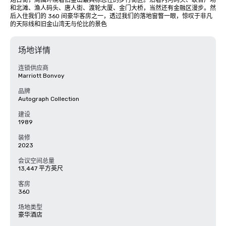
炮台街，周围环绕着旧金山最具标志性的步行街区。沿着内河码头、联合广场
和北滩、渔人码头、唐人街、渡轮大厦、金门大桥，当然还有金融区漫步。然
后入住我们的 360 间豪华客房之一，透过我们的落地窗瞥一眼，惊叹于非凡
的天际线和旧金山湾无与伦比的景色
场地详情
连锁供应商
Marriott Bonvoy
品牌
Autograph Collection
建设
1989
装修
2023
会议空间总量
13,447 平方英尺
客房
360
场地类型
豪华酒店