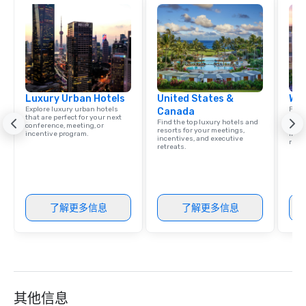
Luxury Urban Hotels
United States &
Wes
Explore luxury urban hotels
Find 
Canada
that are perfect for your next
resor
Find the top luxury hotels and
conference, meeting, or
State
resorts for your meetings,
incentive program.
ince
incentives, and executive
retre
retreats.
了解更多信息
了解更多信息
其他信息