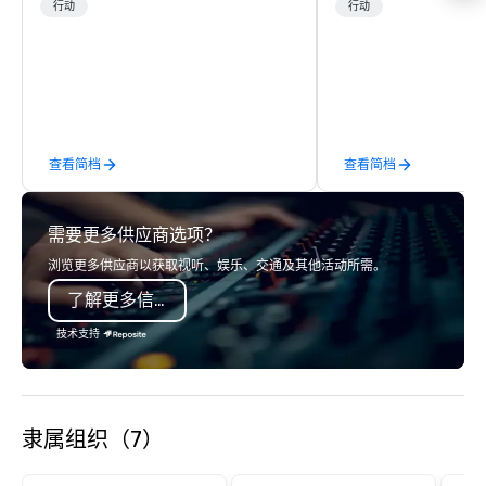
and Sonoma Valleys. These
mix fun with history a
行动
行动
experiences include walking in the
with beauty. We delive
vineyards, amongst ancient redwood
fun and high-tech experi
trees and oak groves with a curated
staff will build you a 
wine country lunch and visits to iconic
from the ground up or
wineries for superb wine tasting
one of our existing act
experiences. In addition to our guided
your exact needs. Our
查看简档
查看简档
day hikes we provide luxury self-
greatly enhanced by a 
guided inn-to-in walking vacations
scoreboard, photo, vide
from the gateway City of San
3D navigation, augmen
需要更多供应商选项？
Francisco to the California wine
challenges presented 
country with a focus on superb hiking,
mobile device. We can also
浏览更多供应商以获取视听、娱乐、交通及其他活动所需。
lodging, food and wine. We also have
incorporate our Speed
了解更多信息
a Monterey Bay Trek.
Adventures into your 
plans. Check out
技术支持
www.speedboatadvent
more information on t
event to the water wit
Speedboat Adventure.
隶属组织（7）