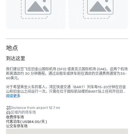
查
看
另
外
4
个
地点
到达这里
我们建议您飞往旧金山国际机场 (SFO) 或奥克兰国际机场 (OAK)，这两个机场
距离酒店约 30 分钟路程。通过出租车或拼车前往酒店的交通费用通常为35-
60美元。

对于希望乘坐火车的客人，湾区快速交通（BART）列车每15-20分钟在旧金
山和旧金山之间运行一次。只需在位于国际航站楼的BART站上任何开往旧金
山的列车即可。在蒙哥马利街站下车。皇宫酒店位于市场和新蒙哥马利街的拐
阅读更多
角处，就在火车站对面。总成本为8.65美元。行程时间约为 45 分钟。
Distance from airport 12.7 mi
区域内的停车场
收费停车场
代客泊车
(
US$84.00
/
天
)
公交车停车场