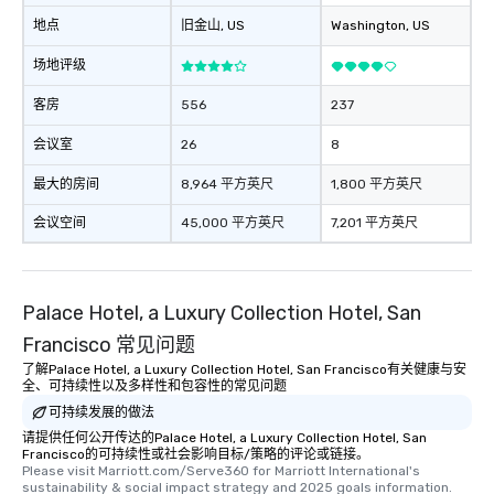
which can be an added 
地点
旧金山
, US
Washington
, US
those Instagram mome
For added ease, we ca
场地评级
transportation pick-up
客房
556
237
as well as an event ph
for groups that desire 
会议室
26
8
experience, we can als
an evening helicopter 
最大的房间
8,964 平方英尺
1,800 平方英尺
glittering lights of The S
Memorable Experience f
会议空间
45,000 平方英尺
7,201 平方英尺
Smacking Foodie Tours
to gather and dine tha
experienced, and all ar
Palace Hotel, a Luxury Collection Hotel, San
remember. Our one-of-
are special, from the fi
Francisco 常见问题
last. It’s an experienc
了解Palace Hotel, a Luxury Collection Hotel, San Francisco有关健康与安
will reminisce about lo
全、可持续性以及多样性和包容性的常见问题
leave. Location, Location, Location
可持续发展的做法
One of the best reason
请提供任何公开传达的Palace Hotel, a Luxury Collection Hotel, San
convenient and efficie
Francisco的可持续性或社会影响目标/策略的评论或链接。
Please visit Marriott.com/Serve360 for Marriott International's 
experience is designed
sustainability & social impact strategy and 2025 goals information.