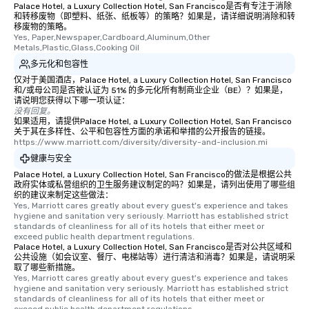
restaurants are within
Palace Hotel, a Luxury Collection Hotel, San Francisco是否有专注于消除
和转移废物（即塑料、纸张、纸板等）的策略？如果是，请详细说明消除和转
walking distance of ea
移废物的策略。
short stroll allows you
Yes, Paper,Newspaper,Cardboard,Aluminum,Other 
members a chance to 
Metals,Plastic,Glass,Cooking Oil
networking opportunit
多元化和包容性
heading to the next pl
仅对于美国酒店，Palace Hotel, a Luxury Collection Hotel, San Francisco
和/或母公司是否被认证为 51% 的多元化所有制商业企业（BE）？如果是，
itinerary. You Get a Dinner and a Show
请说明您获得以下哪一项认证：
Our tours offer an exqu
没有回复。
entertainment. All tour
如果适用，请提供Palace Hotel, a Luxury Collection Hotel, San Francisco
关于其在多样性、公平和包容性方面的承诺和举措的公开报告的链接。
knowledgeable, profes
https://www.marriott.com/diversity/diversity-and-inclusion.mi
who leads the group on
健康与安全
offering engaging tidb
Palace Hotel, a Luxury Collection Hotel, San Francisco的做法是根据公共
fascinating stories. S
政府实体或私营组织的卫生服务建议制定的吗？如果是，请列出使用了哪些组
interactive experience
织的建议来制定这些做法：
Yes, Marriott cares greatly about every guest's experience and takes 
along the way exclusive
hygiene and sanitation very seriously. Marriott has established strict 
ensuring there is neve
standards of cleanliness for all of its hotels that either meet or 
Different Types of Cuis
exceed public health department regulations. 
Palace Hotel, a Luxury Collection Hotel, San Francisco是否对公共区域和
experiences offer the a
公共设施（如会议室、餐厅、电梯站等）进行清洁和消毒？如果是，请说明采
several renowned rest
取了哪些新措施。
Yes, Marriott cares greatly about every guest's experience and takes 
convenient outing, inc
hygiene and sanitation very seriously. Marriott has established strict 
and your guests might
standards of cleanliness for all of its hotels that either meet or 
discovered otherwise 