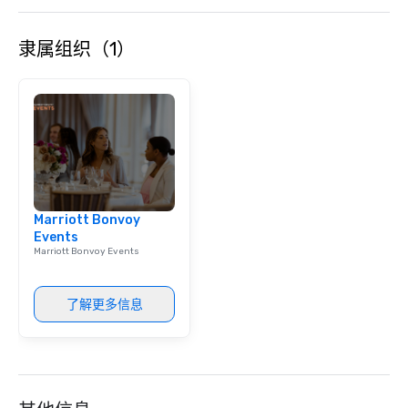
engaging information 
Lip Smacking Foodie T
隶属组织（1）
entertaining activity 
dining experience meld
that are sure to add ne
meeting events, from 
team building. All-Inclusive Group
Dining When meeting p
corporate group event
Smacking Foodie Tours,
group is assured a top
Marriott Bonvoy
experience with three 
Events
signature dishes at ea
Marriott Bonvoy Events
Our affordable tours a
person with tax and gr
included. The only thi
了解更多信息
are drinks. However, 
package upgrade is ava
provides guests a sign
at various stops. Build Your Network
Our exclusive experien