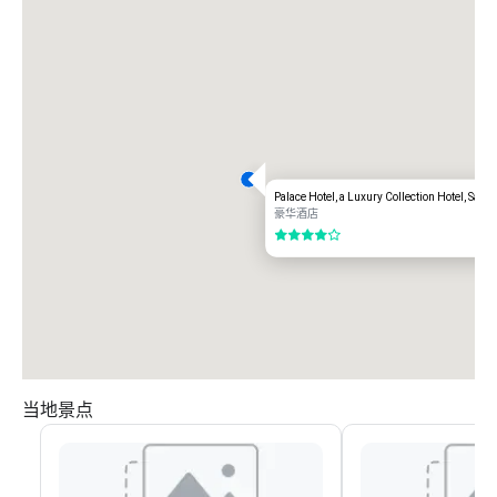
Palace Hotel, a Luxury Collection Hotel, San 
豪华酒店
4/5
当地景点