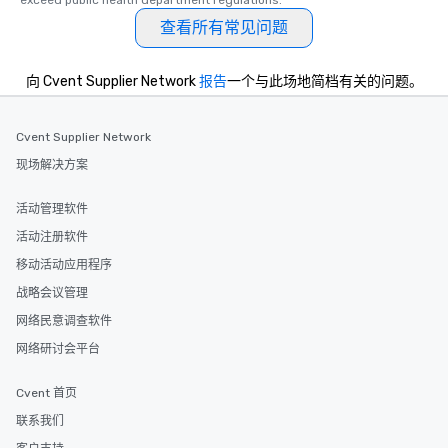
exceed public health department regulations. 
at a typical corporate 
查看所有常见问题
a way to try some of t
in the city and dive in
向 Cvent Supplier Network
报告
一个与此场地简档有关的问题。
cuisines and dishes. Al
selected dishes are cu
high standards to ensu
Cvent Supplier Network
delight any palate. Tours Available
现场解决方案
from Day to Night With
group experience, bookin
key. Whether you desir
活动管理软件
business hours or earl
活动注册软件
after work, we can coo
移动活动应用程序
you to provide options 
needs. Go for as Long or as Short as
战略会议管理
You Like Along with fle
网络民意调查软件
scheduling, Lip Smack
网络研讨会平台
Tours also provides a 
durations. Our shortes
Cvent 首页
2.5 hours; our longest 
hours, with optional 
联系我们
incentives.