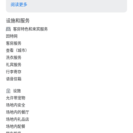
• Hospitality Net-一生中至少一次的加州27个最佳去处

阅读更多
• Thrillist-艺术和文化爱好者在旧金山最值得做的事

• 当地度假-皇宫酒店的礼宾部聚焦旧金山的艺术与文化

设施和服务
• 旧金山高级生活——旧金山皇宫酒店庆祝 150 周年

客房特色和来宾服务
2024

因特网
• 旅行 + 休闲-旧金山最佳酒店-设施最好的酒店

客房服务
•《福布斯旅行指南》——拥有难忘鱼子酱体验的 15 家酒店之
查看（城市）
一

洗衣服务
• SF Gate — 湾区最佳 — 5 家最佳酒店 

• OpenTable — 旧金山最漂亮的 12 家餐厅之一

礼宾服务
• 旅行者选择奖-最佳中的最佳

行李寄存
• 我去的目的地 — 美国 6 个最佳 LGBTQ+ 婚礼目的地之一
语音信箱
（排行榜）

• Insidehook — 旧金山最佳酒店酒吧

设施
• SF Travel — 旧金山最受好评的豪华酒店

允许带宠物
• Timeout — 旧金山最好的豪华酒店之一

场地内安全
场地内的餐厅
2023

场地内礼品店
•《康德纳斯特旅行家》顶级酒店

场地内配餐
•《旅行与休闲》杂志-旧金山最佳酒店
