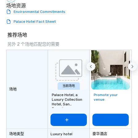
场地资源
more easily. You’ll tak
Environmental Commitments
knowing that everythin
of from the moment the
Palace Hotel Fact Sheet
booked to the minute i
Since the menu is alre
推荐场地
have nothing to worry 
另外 2 个场地匹配您的需要
remember to submit ah
date any dietary restr
allergies for anyone in
Feel Like a VIP at Each
Smacking Foodie Tours
group members never 
about waiting in line to
当前场地
场地
restaurant or being sh
Palace Hotel, a
Promote your
than desirable table. O
Luxury Collection
venue
everyone is treated lik
Hotel, San
Francisco
immediate seating upon
What’s more, your gro
a special warm welcom
from the restaurant c
场地类型
Luxury hotel
豪华酒店
be printed featuring yo