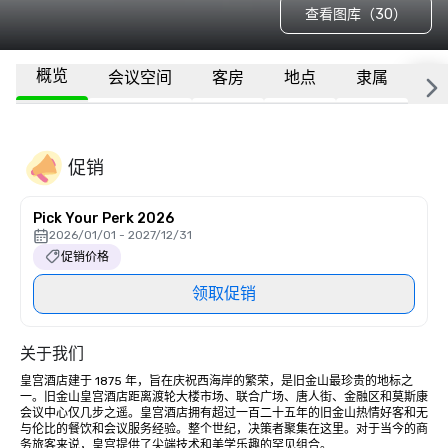
查看图库（30）
概览
会议空间
客房
地点
隶属
更
促销
Pick Your Perk 2026
2026/01/01 - 2027/12/31
促销价格
领取促销
关于我们
皇宫酒店建于 1875 年，旨在庆祝西海岸的繁荣，是旧金山最珍贵的地标之
一。旧金山皇宫酒店距离渡轮大楼市场、联合广场、唐人街、金融区和莫斯康
会议中心仅几步之遥。皇宫酒店拥有超过一百二十五年的旧金山热情好客和无
与伦比的餐饮和会议服务经验。整个世纪，决策者聚集在这里。对于当今的商
务旅客来说，皇宫提供了尖端技术和美学乐趣的罕见组合。
