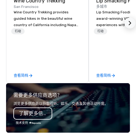
Wine Country Trekking
Lip Smacking Foo
San Francisco
多城市
Wine Country Trekking provides
Lip Smacking Foodie T
guided hikes in the beautiful wine
award-winning VIP gro
country of California including Napa
experiences with visits
and Sonoma Valleys. These
restaurants throughou
行动
行动
experiences include walking in the
States. Choose either
vineyards, amongst ancient redwood
activity or evening d
trees and oak groves with a curated
groups are escorted i
wine country lunch and visits to iconic
the best tables in the 
wineries for superb wine tasting
most-sought-after res
experiences. In addition to our guided
enjoy a parade of sign
查看简档
查看简档
day hikes we provide luxury self-
and craft cocktails at 
guided inn-to-in walking vacations
with complete VIP serv
from the gateway City of San
experience gives gues
需要更多供应商选项？
Francisco to the California wine
opportunity to sit next 
country with a focus on superb hiking,
colleagues at each ven
浏览更多供应商以获取视听、娱乐、交通及其他活动所需。
lodging, food and wine. We also have
mingle, and easily net
了解更多信息
a Monterey Bay Trek.
is led by a professiona
specializing in escort
技术支持
with utmost care, who
each experience with 