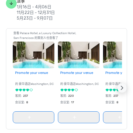
淡季
1月16日 - 4月06日
11月22日 - 12月31日
5月23日 - 9月07日
查看 Palace Hotel, a Luxury Collection Hotel,
San Francisco 的策划人也查看了
Promote your venue
Promote your venue
Promote your ve
的 豪华酒店
Washington
, DC
的 豪华酒店
Washington
, DC
的 豪华酒店
Washin
客房
:
237
客房
:
220
客房
:
237
会议室
:
8
会议室
:
17
会议室
:
8