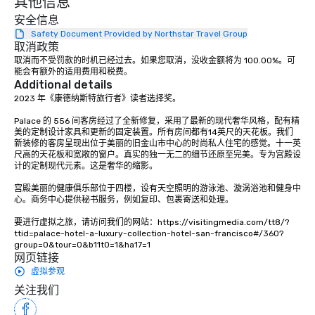
其他信息
ultimate networking op
安全信息
a typical sit-down dinn
to engage the person t
Safety Document Provided by Northstar Travel Group
取消政策
right of you. Because 
取消而不受罚款的时机已经过去。如果您取消，没收金额将为 100.00%。可
place at multiple resta
能会有额外的适用费用和税费。
walking in between, th
Additional details
countless opportunitie
2023 年《康德纳斯特旅行者》读者选择奖。 

with different people 
Palace 的 556 间客房经过了全新修复，采用了最新的现代奢华风格，配有精
down at each venue a
美的定制设计家具和更新的固定装置。所有房间都有14英尺的天花板。我们
traverse along the way
新装修的客房呈现出位于美丽的旧金山市中心的时尚私人住宅的感觉。十一英
experiences not only 
尺高的天花板和宽敞的窗户。真实的独一无二的细节还原至完美。专为宫殿设
计的定制现代元素。这是奢华的缩影。 

ways to network, but a
way to do so. Large Groups Welcome
宫殿美丽的健康俱乐部位于四楼，设有天空照明的游泳池、漩涡浴池和健身中
Lip Smacking Foodie To
心。商务中心提供秘书服务，例如复印、包裹寄送和处理。

groups, small or large.
要进行虚拟之旅，请访问我们的网站：https://visitingmedia.com/tt8/?
experiences can acc
ttid=palace-hotel-a-luxury-collection-hotel-san-francisco#/360?
groups from as few as
group=0&tour=0&b11t0=1&ha17=1
as 500 guests, making
网页链接
choice for any corpora
虚拟参观
Stress-Free Booking 
关注我们
a tour is stress-free a
enjoy the company of 