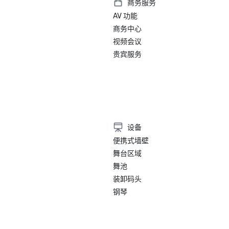
商务服务
• 旅行 + 休闲-旧金山最佳酒店-
AV 功能
店

•《福布斯旅行指南》——拥有难忘
商务中心
的 15 家酒店之一

视频会议
• SF Gate — 湾区最佳 — 5 家最佳酒
贵宾服务
• OpenTable — 旧金山最漂亮的 1
• 旅行者选择奖-最佳中的最佳

• 我去的目的地 — 美国 6 个最佳 LG
目的地之一（排行榜）

• Insidehook — 旧金山最佳酒店酒吧
• SF Travel — 旧金山最受好评的豪
• Timeout — 旧金山最好的豪华酒
设备
便携式墙壁
2023

舞台区域
•《康德纳斯特旅行家》顶级酒店

舞池
•《旅行与休闲》杂志-旧金山最佳酒
装卸码头
钢琴