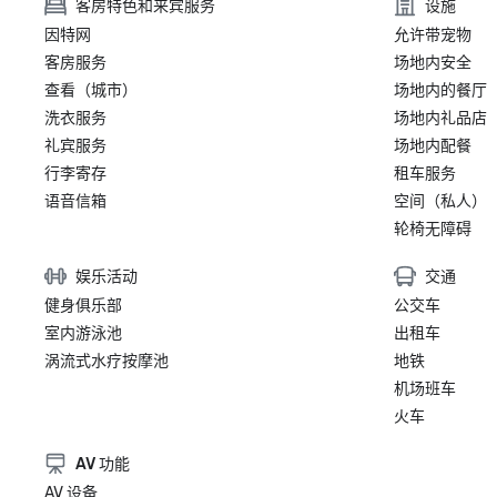
客房特色和来宾服务
设施
因特网
允许带宠物
客房服务
场地内安全
查看（城市）
场地内的餐厅
洗衣服务
场地内礼品店
礼宾服务
场地内配餐
行李寄存
租车服务
语音信箱
空间（私人）
轮椅无障碍
娱乐活动
交通
健身俱乐部
公交车
室内游泳池
出租车
涡流式水疗按摩池
地铁
机场班车
火车
AV 功能
AV 设备