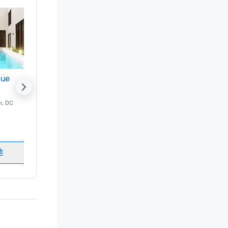
nue
Promote your venue
n
, DC
的 豪华酒店
Washington
, DC
客房
:
237
会议室
:
8
地
选择场地