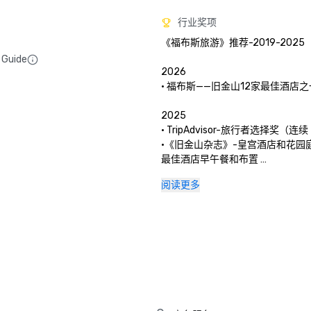
行业奖项
《福布斯旅游》推荐-2019-2025

 Guide
2026

• 福布斯——旧金山12家最佳酒店之一
2025

• TripAdvisor-旅行者选择奖（连续 
•《旧金山杂志》-皇宫酒店和花园
最佳酒店早午餐和布置 

• Hospitality Net-一生中至少
阅读更多
最佳去处

• Thrillist-艺术和文化爱好者在
的事

• 当地度假-皇宫酒店的礼宾部聚
术与文化

• 旧金山高级生活——旧金山皇宫酒店庆
周年

2024
