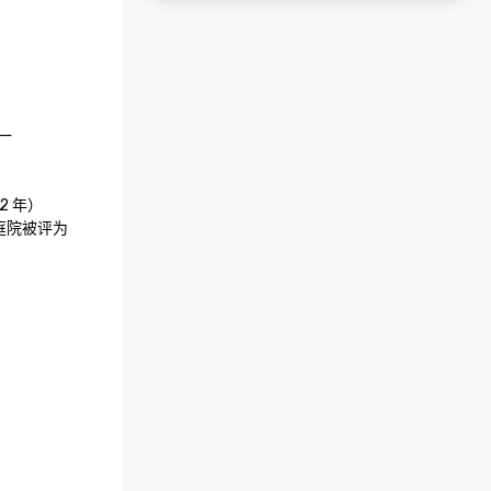


2 年）

庭院被评为
一次的加州27个
旧金山最值得做
焦旧金山的艺
祝 150 