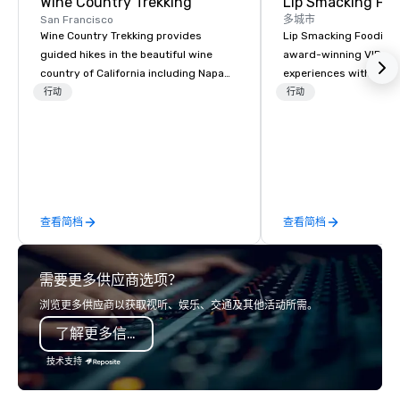
Wine Country Trekking
Lip Smacking Foo
San Francisco
多城市
Wine Country Trekking provides
Lip Smacking Foodie T
guided hikes in the beautiful wine
award-winning VIP gro
country of California including Napa
experiences with visits
and Sonoma Valleys. These
restaurants throughou
行动
行动
experiences include walking in the
States. Choose either
vineyards, amongst ancient redwood
activity or evening d
trees and oak groves with a curated
groups are escorted i
wine country lunch and visits to iconic
the best tables in the 
wineries for superb wine tasting
most-sought-after res
experiences. In addition to our guided
enjoy a parade of sign
查看简档
查看简档
day hikes we provide luxury self-
and craft cocktails at 
guided inn-to-in walking vacations
with complete VIP serv
from the gateway City of San
experience gives gues
需要更多供应商选项？
Francisco to the California wine
opportunity to sit next 
country with a focus on superb hiking,
colleagues at each ven
浏览更多供应商以获取视听、娱乐、交通及其他活动所需。
lodging, food and wine. We also have
mingle, and easily net
了解更多信息
a Monterey Bay Trek.
is led by a professiona
specializing in escort
技术支持
with utmost care, who
each experience with 