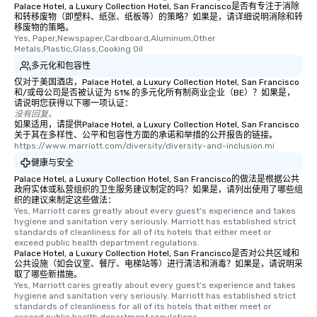
restaurants are within
Palace Hotel, a Luxury Collection Hotel, San Francisco是否有专注于消除
和转移废物（即塑料、纸张、纸板等）的策略？如果是，请详细说明消除和转
walking distance of ea
移废物的策略。
short stroll allows you
Yes, Paper,Newspaper,Cardboard,Aluminum,Other 
members a chance to 
Metals,Plastic,Glass,Cooking Oil
networking opportunit
多元化和包容性
heading to the next pl
仅对于美国酒店，Palace Hotel, a Luxury Collection Hotel, San Francisco
和/或母公司是否被认证为 51% 的多元化所有制商业企业（BE）？如果是，
itinerary. You Get a Dinner and a Show
请说明您获得以下哪一项认证：
Our tours offer an exqu
没有回复。
entertainment. All tour
如果适用，请提供Palace Hotel, a Luxury Collection Hotel, San Francisco
关于其在多样性、公平和包容性方面的承诺和举措的公开报告的链接。
knowledgeable, profes
https://www.marriott.com/diversity/diversity-and-inclusion.mi
who leads the group on
健康与安全
offering engaging tidb
Palace Hotel, a Luxury Collection Hotel, San Francisco的做法是根据公共
fascinating stories. S
政府实体或私营组织的卫生服务建议制定的吗？如果是，请列出使用了哪些组
interactive experience
织的建议来制定这些做法：
Yes, Marriott cares greatly about every guest's experience and takes 
along the way exclusive
hygiene and sanitation very seriously. Marriott has established strict 
ensuring there is neve
standards of cleanliness for all of its hotels that either meet or 
Different Types of Cuis
exceed public health department regulations. 
Palace Hotel, a Luxury Collection Hotel, San Francisco是否对公共区域和
experiences offer the a
公共设施（如会议室、餐厅、电梯站等）进行清洁和消毒？如果是，请说明采
several renowned rest
取了哪些新措施。
Yes, Marriott cares greatly about every guest's experience and takes 
convenient outing, inc
hygiene and sanitation very seriously. Marriott has established strict 
and your guests might
standards of cleanliness for all of its hotels that either meet or 
discovered otherwise 