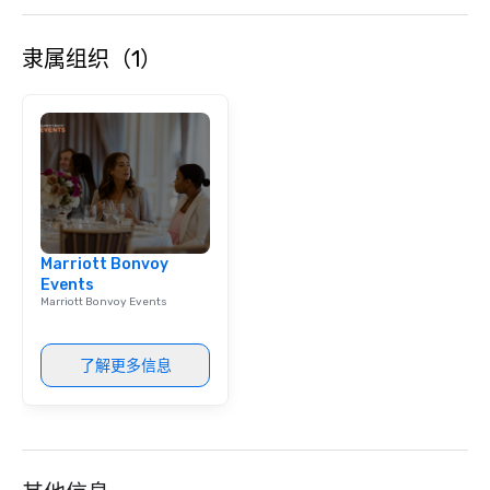
engaging information 
Lip Smacking Foodie T
隶属组织（1）
entertaining activity 
dining experience meld
that are sure to add ne
meeting events, from 
team building. All-Inclusive Group
Dining When meeting p
corporate group event
Smacking Foodie Tours,
group is assured a top
Marriott Bonvoy
experience with three 
Events
signature dishes at ea
Marriott Bonvoy Events
Our affordable tours a
person with tax and gr
included. The only thi
了解更多信息
are drinks. However, 
package upgrade is ava
provides guests a sign
at various stops. Build Your Network
Our exclusive experien