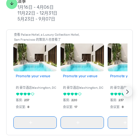
淡季
1月16日 - 4月06日
11月22日 - 12月31日
5月23日 - 9月07日
查看 Palace Hotel, a Luxury Collection Hotel,
San Francisco 的策划人也查看了
Promote your venue
Promote your venue
Promote your ve
的 豪华酒店
Washington
, DC
的 豪华酒店
Washington
, DC
的 豪华酒店
Washin
客房
:
237
客房
:
220
客房
:
237
会议室
:
8
会议室
:
17
会议室
:
8