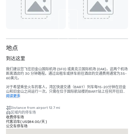
查
看
另
外
4
个
地点
到达这里
我们建议您飞往旧金山国际机场 (SFO) 或奥克兰国际机场 (OAK)，这两个机场
距离酒店约 30 分钟路程。通过出租车或拼车前往酒店的交通费用通常为35-
60美元。

对于希望乘坐火车的客人，湾区快速交通（BART）列车每15-20分钟在旧金
山和旧金山之间运行一次。只需在位于国际航站楼的BART站上任何开往旧金
山的列车即可。在蒙哥马利街站下车。皇宫酒店位于市场和新蒙哥马利街的拐
阅读更多
角处，就在火车站对面。总成本为8.65美元。行程时间约为 45 分钟。
Distance from airport 12.7 mi
区域内的停车场
收费停车场
代客泊车
(
US$84.00
/
天
)
公交车停车场