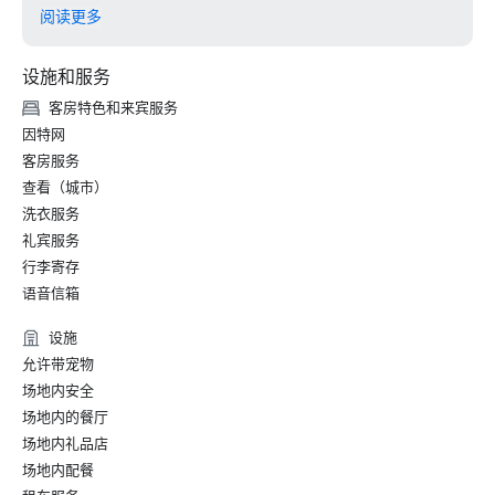
• Hospitality Net-一生中至少一次的加州27个最佳去处

阅读更多
• Thrillist-艺术和文化爱好者在旧金山最值得做的事

• 当地度假-皇宫酒店的礼宾部聚焦旧金山的艺术与文化

设施和服务
• 旧金山高级生活——旧金山皇宫酒店庆祝 150 周年

客房特色和来宾服务
2024

因特网
• 旅行 + 休闲-旧金山最佳酒店-设施最好的酒店

客房服务
•《福布斯旅行指南》——拥有难忘鱼子酱体验的 15 家酒店之
查看（城市）
一

洗衣服务
• SF Gate — 湾区最佳 — 5 家最佳酒店 

• OpenTable — 旧金山最漂亮的 12 家餐厅之一

礼宾服务
• 旅行者选择奖-最佳中的最佳

行李寄存
• 我去的目的地 — 美国 6 个最佳 LGBTQ+ 婚礼目的地之一
语音信箱
（排行榜）

• Insidehook — 旧金山最佳酒店酒吧

设施
• SF Travel — 旧金山最受好评的豪华酒店

允许带宠物
• Timeout — 旧金山最好的豪华酒店之一

场地内安全
场地内的餐厅
2023

场地内礼品店
•《康德纳斯特旅行家》顶级酒店

场地内配餐
•《旅行与休闲》杂志-旧金山最佳酒店
