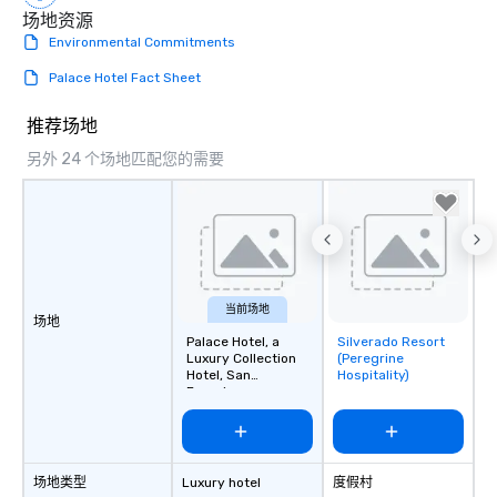
场地资源
more easily. You’ll tak
Environmental Commitments
knowing that everythin
of from the moment the
Palace Hotel Fact Sheet
booked to the minute i
Since the menu is alre
推荐场地
have nothing to worry 
另外 24 个场地匹配您的需要
remember to submit ah
date any dietary restr
allergies for anyone in
Feel Like a VIP at Each
Smacking Foodie Tours
group members never 
about waiting in line to
当前场地
场地
restaurant or being sh
Palace Hotel, a
Silverado Resort
Removed from
than desirable table. O
Luxury Collection
(Peregrine
favorites
everyone is treated lik
Hotel, San
Hospitality)
Francisco
immediate seating upon
What’s more, your gro
a special warm welcom
from the restaurant c
场地类型
Luxury hotel
度假村
be printed featuring yo