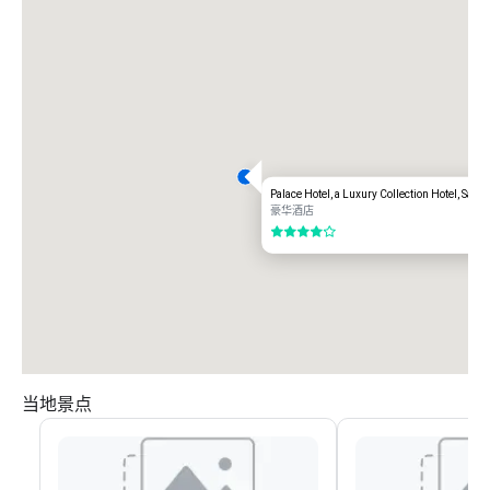
Palace Hotel, a Luxury Collection Hotel, San 
豪华酒店
4/5
当地景点