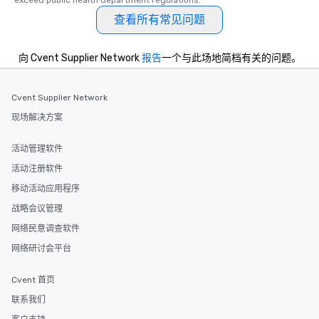
exceed public health department regulations. 
at a typical corporate 
查看所有常见问题
a way to try some of t
in the city and dive in
向 Cvent Supplier Network
报告
一个与此场地简档有关的问题。
cuisines and dishes. Al
selected dishes are cu
high standards to ensu
Cvent Supplier Network
delight any palate. Tours Available
现场解决方案
from Day to Night With
group experience, bookin
key. Whether you desir
活动管理软件
business hours or earl
活动注册软件
after work, we can coo
移动活动应用程序
you to provide options 
needs. Go for as Long or as Short as
战略会议管理
You Like Along with fle
网络民意调查软件
scheduling, Lip Smack
网络研讨会平台
Tours also provides a 
durations. Our shortes
Cvent 首页
2.5 hours; our longest 
hours, with optional 
联系我们
incentives.