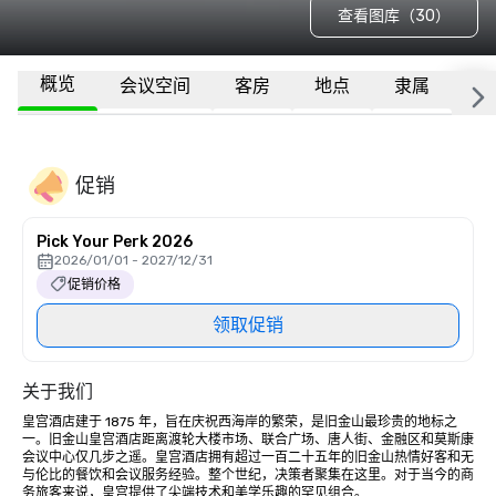
查看图库（30）
概览
会议空间
客房
地点
隶属
更
促销
Pick Your Perk 2026
2026/01/01 - 2027/12/31
促销价格
领取促销
关于我们
皇宫酒店建于 1875 年，旨在庆祝西海岸的繁荣，是旧金山最珍贵的地标之
一。旧金山皇宫酒店距离渡轮大楼市场、联合广场、唐人街、金融区和莫斯康
会议中心仅几步之遥。皇宫酒店拥有超过一百二十五年的旧金山热情好客和无
与伦比的餐饮和会议服务经验。整个世纪，决策者聚集在这里。对于当今的商
务旅客来说，皇宫提供了尖端技术和美学乐趣的罕见组合。
