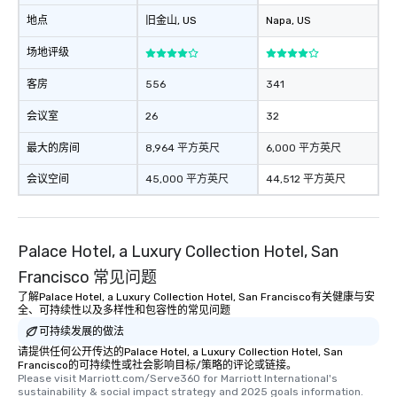
which can be an added 
地点
旧金山
, US
Napa
, US
those Instagram mome
For added ease, we ca
场地评级
transportation pick-up
客房
556
341
as well as an event ph
for groups that desire 
会议室
26
32
experience, we can als
an evening helicopter 
最大的房间
8,964 平方英尺
6,000 平方英尺
glittering lights of The S
Memorable Experience f
会议空间
45,000 平方英尺
44,512 平方英尺
Smacking Foodie Tours
to gather and dine tha
experienced, and all ar
Palace Hotel, a Luxury Collection Hotel, San
remember. Our one-of-
are special, from the fi
Francisco 常见问题
last. It’s an experienc
了解Palace Hotel, a Luxury Collection Hotel, San Francisco有关健康与安
will reminisce about lo
全、可持续性以及多样性和包容性的常见问题
leave. Location, Location, Location
可持续发展的做法
One of the best reason
请提供任何公开传达的Palace Hotel, a Luxury Collection Hotel, San
convenient and efficie
Francisco的可持续性或社会影响目标/策略的评论或链接。
Please visit Marriott.com/Serve360 for Marriott International's 
experience is designed
sustainability & social impact strategy and 2025 goals information.