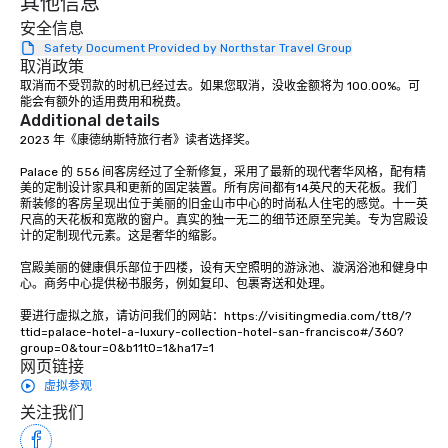
其他信息
ultimate networking op
安全信息
a typical sit-down dinn
to engage the person t
Safety Document Provided by Northstar Travel Group
取消政策
right of you. Because 
取消而不受罚款的时机已经过去。如果您取消，没收金额将为 100.00%。可
place at multiple resta
能会有额外的适用费用和税费。
walking in between, th
Additional details
countless opportunitie
2023 年《康德纳斯特旅行者》读者选择奖。 

with different people 
Palace 的 556 间客房经过了全新修复，采用了最新的现代奢华风格，配有精
down at each venue a
美的定制设计家具和更新的固定装置。所有房间都有14英尺的天花板。我们
traverse along the way
新装修的客房呈现出位于美丽的旧金山市中心的时尚私人住宅的感觉。十一英
experiences not only 
尺高的天花板和宽敞的窗户。真实的独一无二的细节还原至完美。专为宫殿设
计的定制现代元素。这是奢华的缩影。 

ways to network, but a
way to do so. Large Groups Welcome
宫殿美丽的健康俱乐部位于四楼，设有天空照明的游泳池、漩涡浴池和健身中
Lip Smacking Foodie To
心。商务中心提供秘书服务，例如复印、包裹寄送和处理。

groups, small or large.
要进行虚拟之旅，请访问我们的网站：https://visitingmedia.com/tt8/?
experiences can acc
ttid=palace-hotel-a-luxury-collection-hotel-san-francisco#/360?
groups from as few as
group=0&tour=0&b11t0=1&ha17=1
as 500 guests, making
网页链接
choice for any corpora
虚拟参观
Stress-Free Booking 
关注我们
a tour is stress-free a
enjoy the company of 