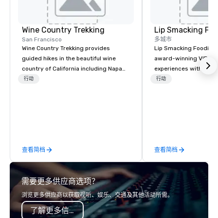
Wine Country Trekking
Lip Smacking Foo
San Francisco
多城市
Wine Country Trekking provides
Lip Smacking Foodie T
guided hikes in the beautiful wine
award-winning VIP gro
country of California including Napa
experiences with visits
and Sonoma Valleys. These
restaurants throughou
行动
行动
experiences include walking in the
States. Choose either
vineyards, amongst ancient redwood
activity or evening d
trees and oak groves with a curated
groups are escorted i
wine country lunch and visits to iconic
the best tables in the 
wineries for superb wine tasting
most-sought-after res
experiences. In addition to our guided
enjoy a parade of sign
查看简档
查看简档
day hikes we provide luxury self-
and craft cocktails at 
guided inn-to-in walking vacations
with complete VIP serv
from the gateway City of San
experience gives gues
需要更多供应商选项？
Francisco to the California wine
opportunity to sit next 
country with a focus on superb hiking,
colleagues at each ven
浏览更多供应商以获取视听、娱乐、交通及其他活动所需。
lodging, food and wine. We also have
mingle, and easily net
了解更多信息
a Monterey Bay Trek.
is led by a professiona