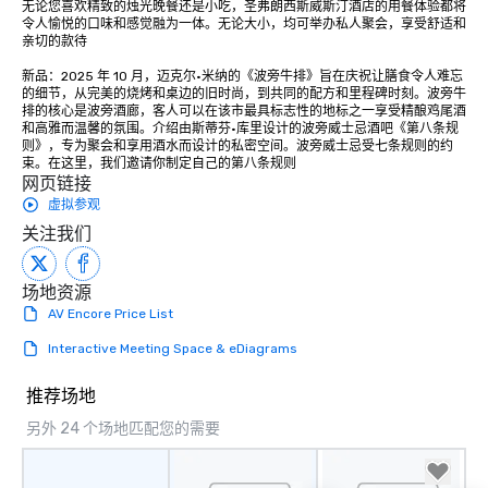
无论您喜欢精致的烛光晚餐还是小吃，圣弗朗西斯威斯汀酒店的用餐体验都将
Stress-Free Booking 
令人愉悦的口味和感觉融为一体。无论大小，均可举办私人聚会，享受舒适和
a tour is stress-free a
亲切的款待

enjoy the company of 
新品：2025 年 10 月，迈克尔·米纳的《波旁牛排》旨在庆祝让膳食令人难忘
more easily. You’ll tak
的细节，从完美的烧烤和桌边的旧时尚，到共同的配方和里程碑时刻。波旁牛
knowing that everythin
排的核心是波旁酒廊，客人可以在该市最具标志性的地标之一享受精酿鸡尾酒
和高雅而温馨的氛围。介绍由斯蒂芬·库里设计的波旁威士忌酒吧《第八条规
of from the moment the
则》，专为聚会和享用酒水而设计的私密空间。波旁威士忌受七条规则的约
booked to the minute i
束。在这里，我们邀请你制定自己的第八条规则
Since the menu is alre
网页链接
have nothing to worry 
虚拟参观
remember to submit ah
关注我们
date any dietary restr
allergies for anyone in
场地资源
Feel Like a VIP at Each
AV Encore Price List
Smacking Foodie Tours
group members never 
Interactive Meeting Space & eDiagrams
about waiting in line to
restaurant or being sh
推荐场地
than desirable table. O
另外 24 个场地匹配您的需要
everyone is treated lik
immediate seating upon
What’s more, your gro