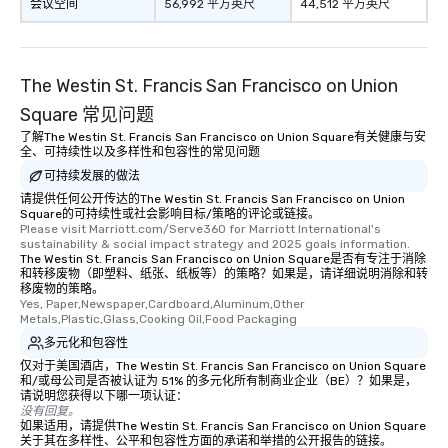
One of the best reason
会议空间
56,992 平方英尺
44,512 平方英尺
convenient and efficie
experience is designed
restaurants are within
The Westin St. Francis San Francisco on Union
walking distance of ea
short stroll allows you
Square 常见问题
members a chance to 
了解The Westin St. Francis San Francisco on Union Square有关健康与安
networking opportunit
全、可持续性以及多样性和包容性的常见问题
heading to the next pl
可持续发展的做法
itinerary. You Get a Dinner and a Show
请提供任何公开传达的The Westin St. Francis San Francisco on Union
Our tours offer an exqu
Square的可持续性或社会影响目标/策略的评论或链接。
Please visit Marriott.com/Serve360 for Marriott International's 
entertainment. All tour
sustainability & social impact strategy and 2025 goals information.
knowledgeable, profes
The Westin St. Francis San Francisco on Union Square是否有专注于消除
和转移废物（即塑料、纸张、纸板等）的策略？如果是，请详细说明消除和转
who leads the group on
移废物的策略。
offering engaging tidb
Yes, Paper,Newspaper,Cardboard,Aluminum,Other 
fascinating stories. S
Metals,Plastic,Glass,Cooking Oil,Food Packaging
interactive experience
多元化和包容性
along the way exclusive
仅对于美国酒店，The Westin St. Francis San Francisco on Union Square
ensuring there is neve
和/或母公司是否被认证为 51% 的多元化所有制商业企业（BE）？如果是，
请说明您获得以下哪一项认证：
Different Types of Cuis
没有回复。
experiences offer the a
如果适用，请提供The Westin St. Francis San Francisco on Union Square
关于其在多样性、公平和包容性方面的承诺和举措的公开报告的链接。
several renowned rest