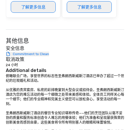
provides guests a sign
at various stops. Build Your Network
了解更多信息
了解更多信息
Our exclusive experien
ultimate networking op
a typical sit-down dinn
to engage the person t
right of you. Because 
其他信息
place at multiple resta
安全信息
walking in between, th
Commitment to Clean
countless opportunitie
取消政策
with different people 
24 小时
down at each venue a
Additional details
traverse along the way
俯瞰联合广场，享誉世界的标志性圣弗朗西斯威斯汀酒店已举办了超过一个世
experiences not only 
纪的壮观婚礼和活动。 

ways to network, but a
从优雅的贵宾套房、私密的彩排晚宴到大型会议或招待会，圣弗朗西斯威斯汀
way to do so. Large Groups Welcome
酒店为您的难忘活动的每一个细微之处带来美感和体验。全体员工同样关心每
Lip Smacking Foodie To
一个细节；他们的专业精神和完美主义使您可以放松身心，享受活动的每一
刻。 

groups, small or large.
experiences can acc
圣弗朗西斯威斯汀酒店的餐饮专业知识堪称传奇——他们的烹饪团队以毫不妥
groups from as few as
协的质量和服务标准创造令人难忘的用餐体验；他们为准备和呈现屡获殊荣的
as 500 guests, making
创新美食而感到自豪，这些美食将令所有特别客人的眼睛和味蕾愉悦。

choice for any corpora