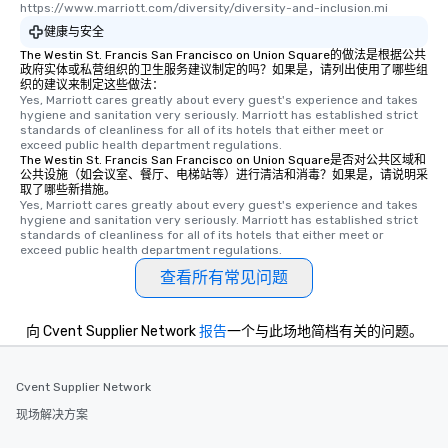
https://www.marriott.com/diversity/diversity-and-inclusion.mi
convenient outing, inc
健康与安全
and your guests might
The Westin St. Francis San Francisco on Union Square的做法是根据公共
discovered otherwise 
政府实体或私营组织的卫生服务建议制定的吗？如果是，请列出使用了哪些组
at a typical corporate 
织的建议来制定这些做法：
a way to try some of t
Yes, Marriott cares greatly about every guest's experience and takes 
hygiene and sanitation very seriously. Marriott has established strict 
in the city and dive in
standards of cleanliness for all of its hotels that either meet or 
cuisines and dishes. Al
exceed public health department regulations. 
The Westin St. Francis San Francisco on Union Square是否对公共区域和
selected dishes are cu
公共设施（如会议室、餐厅、电梯站等）进行清洁和消毒？如果是，请说明采
high standards to ensu
取了哪些新措施。
delight any palate. Tours Available
Yes, Marriott cares greatly about every guest's experience and takes 
hygiene and sanitation very seriously. Marriott has established strict 
from Day to Night With
standards of cleanliness for all of its hotels that either meet or 
group experience, bookin
exceed public health department regulations. 
key. Whether you desir
查看所有常见问题
business hours or earl
after work, we can coo
向 Cvent Supplier Network
报告
一个与此场地简档有关的问题。
you to provide options 
needs. Go for as Long or as Short as
You Like Along with fle
Cvent Supplier Network
scheduling, Lip Smack
Tours also provides a 
现场解决方案
durations. Our shortes