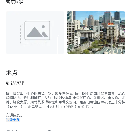
客房照片
查
看
另
外
4
个
地点
到达这里
位于旧金山市中心的联合广场，缆车停在我们前门外！周围环绕着世界一流的
购物场所、餐厅和剧院，步行即可到达莫斯康会议中心、金融区、唐人街、北
滩、渡轮大厦、现代艺术博物馆和甲骨文公园。距离旧金山国际机场三十分钟
（12 英里）；距离奥克兰国际机场 40 分钟（15 英里）。

交通信息

• 在机场出租车站或鲍威尔街入口外有出租车。单程大概费用：50-55 美元
阅读更多
（不包括小费），最多四人。总行程时间为 30-45 分钟。

• MUNI — 公共交通每人2.00美元，儿童和老年人0.75美元。运营时间因线路