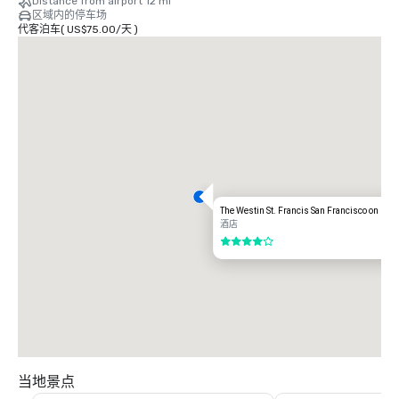
Distance from airport 12 mi
而异。

区域内的停车场
• 缆车 — 营业时间为早上 6 点至午夜 12 点。每人 7 美元。

代客泊车
(
US$75.00
/
天
)
• BART — 从鲍威尔街到奥克兰机场单程10.05美元或往返20.10美元；从鲍威
尔街到旧金山单程8.95美元或往返17.90美元。

• 班车服务-Geary Street 上的服务-所有服务仅限预订。费率：17.00 美元
（至 SFO）
The Westin St. Francis San Francisco on Uni
酒店
4/5
当地景点