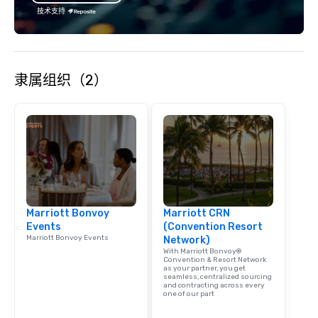
specializing in escort
技术支持
with utmost care, who
each experience with 
engaging information 
Lip Smacking Foodie T
隶属组织（2）
entertaining activity 
dining experience meld
that are sure to add ne
meeting events, from 
team building. All-Inclusive Group
Dining When meeting p
corporate group event
Smacking Foodie Tours,
group is assured a top
Marriott Bonvoy
Marriott CRN
experience with three 
Events
(Convention Resort
signature dishes at ea
Marriott Bonvoy Events
Network)
Our affordable tours a
With Marriott Bonvoy®
person with tax and gr
Convention & Resort Network
as your partner, you get
included. The only thi
seamless, centralized sourcing
and contracting across every
are drinks. However, 
one of our part
package upgrade is ava