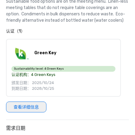
Sustainable food options are on the meeting menu.  Linen-less 
meeting tables that do not require table coverings are an 
option.  Condiments in bulk dispensers to reduce waste.  Eco-
friendly alternative instead of bottled water (water coolers)
认证（1）
Green Key
Sustainability level:
4 Green Keys
认证机构：
4 Green Keys
颁发日期： 2025/10/24
到期日期： 2028/10/25
查看详细信息
需求日期