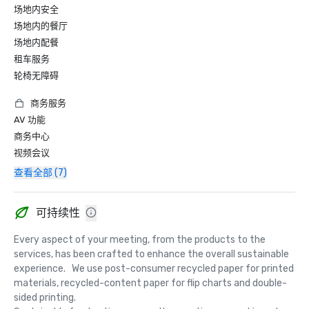
场地内安全
场地内的餐厅
场地内配餐
租车服务
轮椅无障碍
商务服务
AV 功能
商务中心
视频会议
查看全部 (7)
可持续性
Every aspect of your meeting, from the products to the 
services, has been crafted to enhance the overall sustainable 
experience.   We use post-consumer recycled paper for printed 
materials, recycled-content paper for flip charts and double-
sided printing.  
