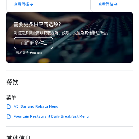
查看简档
查看简档
years of industry experience and
times, all-inclusive b
commitment to exceptional customer
turnarounds, strong i
service set us apart. We deliver
relationships, and ope
需要更多供应商选项？
smart, reliable solutions designed to
precision. We operate 
make the end-user experience
in key destinations su
浏览更多供应商以获取视听、娱乐、交通及其他活动所需。
seamless from start to finish. We are
Los Angeles, San Fran
了解更多信息
also a certified WOSB.
Diego, Orange County,
York, Chicago and Miam
技术支持
offices enable us to eff
both U.S. and internati
across multiple time zones. Let
something extraordin
餐饮
contact us today!
菜单
AJI Bar and Robata Menu
Fountain Restaurant Daily Breakfast Menu
其他信息