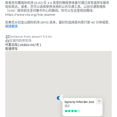
距离圣何塞国际机场 (SJC) 仅 3.6 英里的路程意味着可通过自驾或拼车服务
轻松抵达。或者，您可以选择使用当地的公共交通工具。山谷交通管理局
（VTA）提供前往圣何塞市中心的路线。你可以在这里规划路线：
https://www.vta.org/trip-planner

如果您从旧金山国际机场 (SFO) 进来，最好的选择是向南行驶 40 分钟或使用
拼车服务。或者，你可以通过 BART 和 Caltrain 使用铁路。
阅读更多
https://www.bart.gov 和 https://www.caltrain.com
Distance from airport 3.6 mi
区域内的停车场
代客泊车
(
US$50.00
/
天
)
街道停车
Signia by Hilton San Jose
酒店
4/5