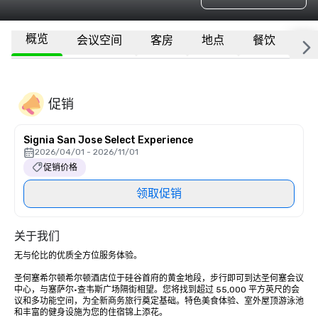
概览
会议空间
客房
地点
餐饮
更
促销
Signia San Jose Select Experience
2026/04/01 - 2026/11/01
促销价格
领取促销
关于我们
无与伦比的优质全方位服务体验。

圣何塞希尔顿希尔顿酒店位于硅谷首府的黄金地段，步行即可到达圣何塞会议
中心，与塞萨尔·查韦斯广场隔街相望。您将找到超过 55,000 平方英尺的会
议和多功能空间，为全新商务旅行奠定基础。特色美食体验、室外屋顶游泳池
和丰富的健身设施为您的住宿锦上添花。