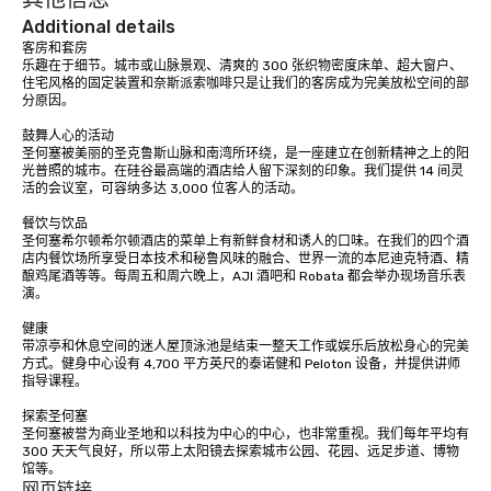
Additional details
客房和套房

乐趣在于细节。城市或山脉景观、清爽的 300 张织物密度床单、超大窗户、
住宅风格的固定装置和奈斯派索咖啡只是让我们的客房成为完美放松空间的部
分原因。

鼓舞人心的活动

圣何塞被美丽的圣克鲁斯山脉和南湾所环绕，是一座建立在创新精神之上的阳
光普照的城市。在硅谷最高端的酒店给人留下深刻的印象。我们提供 14 间灵
活的会议室，可容纳多达 3,000 位客人的活动。

餐饮与饮品

圣何塞希尔顿希尔顿酒店的菜单上有新鲜食材和诱人的口味。在我们的四个酒
店内餐饮场所享受日本技术和秘鲁风味的融合、世界一流的本尼迪克特酒、精
酿鸡尾酒等等。每周五和周六晚上，AJI 酒吧和 Robata 都会举办现场音乐表
演。 

健康

带凉亭和休息空间的迷人屋顶泳池是结束一整天工作或娱乐后放松身心的完美
方式。健身中心设有 4,700 平方英尺的泰诺健和 Peloton 设备，并提供讲师
指导课程。 

探索圣何塞

圣何塞被誉为商业圣地和以科技为中心的中心，也非常重视。我们每年平均有 
300 天天气良好，所以带上太阳镜去探索城市公园、花园、远足步道、博物
馆等。
网页链接