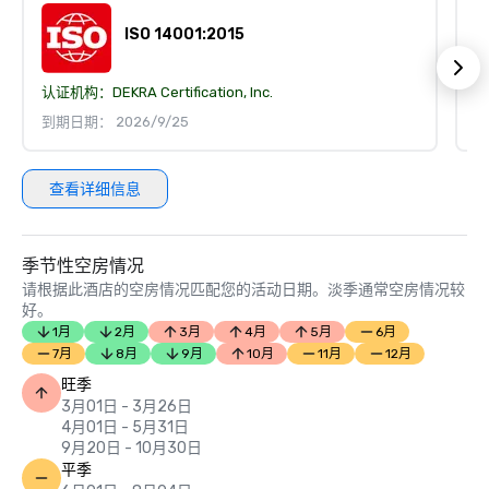
ISO 14001:2015
认证机构：
DEKRA Certification, Inc.
认
到期日期： 2026/9/25
到
查看详细信息
季节性空房情况
请根据此酒店的空房情况匹配您的活动日期。淡季通常空房情况较
好。
1月
2月
3月
4月
5月
6月
7月
8月
9月
10月
11月
12月
旺季
3月01日 - 3月26日
4月01日 - 5月31日
9月20日 - 10月30日
平季