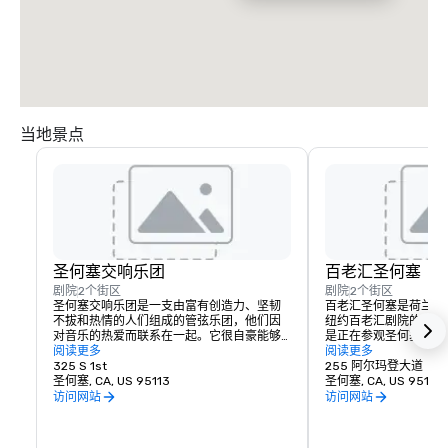
当地景点
圣何塞交响乐团
百老汇圣何塞
剧院
2个街区
剧院
2个街区
圣何塞交响乐团是一支由富有创造力、坚韧
百老汇圣何塞是荷兰人
不拔和热情的人们组成的管弦乐团，他们因
纽约百老汇剧院的地方
对音乐的热爱而联系在一起。它很自豪能够
是正在参观圣何塞，圣
称圣何塞为家，通过在表演和节目中体现同
阅读更多
看的节目。
阅读更多
样的精神，拥抱我们社区的创新和多元文
325 S 1st
255 阿尔玛登大道
化。每年，圣何塞交响乐团都会演出数十场
圣何塞, CA, US 95113
圣何塞, CA, US 95113
演出，包括经典音乐会、现场管弦乐演出的
访问网站
访问网站
标志性电影以及众多教育和社区节目。