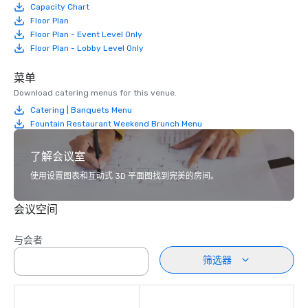
Capacity Chart
Floor Plan
Floor Plan - Event Level Only
Floor Plan - Lobby Level Only
菜单
Download catering menus for this venue.
Catering | Banquets Menu
Fountain Restaurant Weekend Brunch Menu
了解会议室
使用设置图表和互动式 3D 平面图找到完美的房间。
会议空间
与会者
筛选器