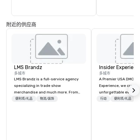
附近的供应商
LMS Brandz
Insider Experienc
多城市
多城市
LMS Brandz is a full-service agency
A Premier USA DMC Partner At 
specializing in trade show
Experience, we create
merchandise and much more. From
unforgettable events w
booth giveaways and branded apparel
access to premium ve
便利项/礼品
物流/装饰
行动
便利项/礼品
to executive gifting, displays,
class entertainment, a
banners, signage, fulfillment,
experiences. With over
logistics, shipping, along with e-
expertise, we handle e
commerce solutions we handle it all.
behind the scenes, en
While there are many promotional
flawless, five-star exp
companies to choose from, our 20+
Planners value our qu