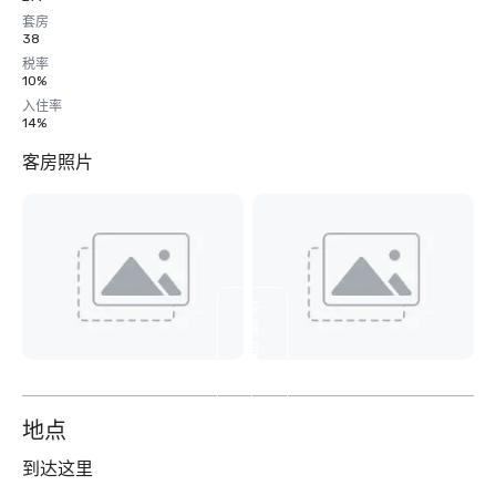
套房
38
税率
10%
入住率
14%
客房照片
查
看
另
外
4
个
地点
到达这里