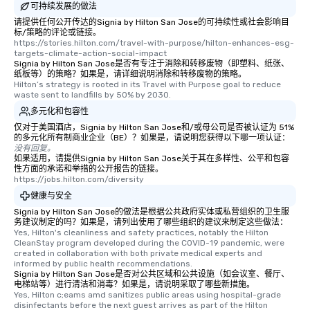
可持续发展的做法
请提供任何公开传达的Signia by Hilton San Jose的可持续性或社会影响目
标/策略的评论或链接。
https://stories.hilton.com/travel-with-purpose/hilton-enhances-esg-
targets-climate-action-social-impact
Signia by Hilton San Jose是否有专注于消除和转移废物（即塑料、纸张、
纸板等）的策略？如果是，请详细说明消除和转移废物的策略。
Hilton’s strategy is rooted in its Travel with Purpose goal to reduce 
waste sent to landfills by 50% by 2030.
多元化和包容性
仅对于美国酒店，Signia by Hilton San Jose和/或母公司是否被认证为 51%
的多元化所有制商业企业（BE）？如果是，请说明您获得以下哪一项认证：
没有回复。
如果适用，请提供Signia by Hilton San Jose关于其在多样性、公平和包容
性方面的承诺和举措的公开报告的链接。
https://jobs.hilton.com/diversity
健康与安全
Signia by Hilton San Jose的做法是根据公共政府实体或私营组织的卫生服
务建议制定的吗？如果是，请列出使用了哪些组织的建议来制定这些做法：
Yes, Hilton's cleanliness and safety practices, notably the Hilton 
CleanStay program developed during the COVID-19 pandemic, were 
created in collaboration with both private medical experts and 
informed by public health recommendations.
Signia by Hilton San Jose是否对公共区域和公共设施（如会议室、餐厅、
电梯站等）进行清洁和消毒？如果是，请说明采取了哪些新措施。
Yes, Hilton c;eams amd sanitizes public areas using hospital-grade 
disinfectants before the next guest arrives as part of the Hilton 