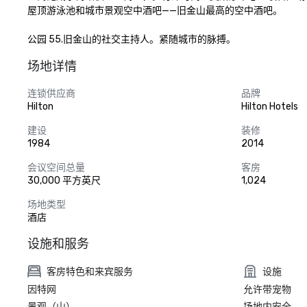
屋顶游泳池和城市景观空中酒吧——旧金山最高的空中酒吧。

公园 55.旧金山的社交主持人。紧随城市的脉搏。
场地详情
连锁供应商
品牌
Hilton
Hilton Hotels
建设
装修
1984
2014
会议空间总量
客房
30,000 平方英尺
1,024
场地类型
酒店
设施和服务
客房特色和来宾服务
设施
因特网
允许带宠物
景观（山）
场地内安全