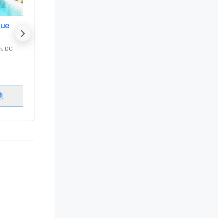
nue
Promote your venue
n
, DC
的 豪华酒店
Washington
, DC
客房
:
237
会议室
:
8
地
选择场地