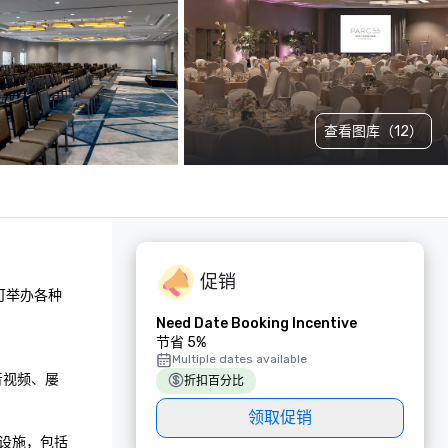
查看图库（12）
促销
可举办各种
Need Date Booking Incentive
节省 5%
 
Multiple dates available
业音视频、屡
折扣百分比
领取促销
设施，包括