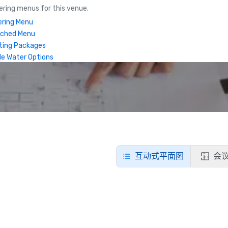
ring menus for this venue.
ring Menu
nched Menu
ting Packages
le Water Options
互动式平面图
会