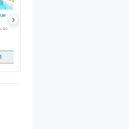
nue
Promote your venue
n
, DC
的 豪华酒店
Washington
, DC
客房
:
237
会议室
:
8
地
选择场地