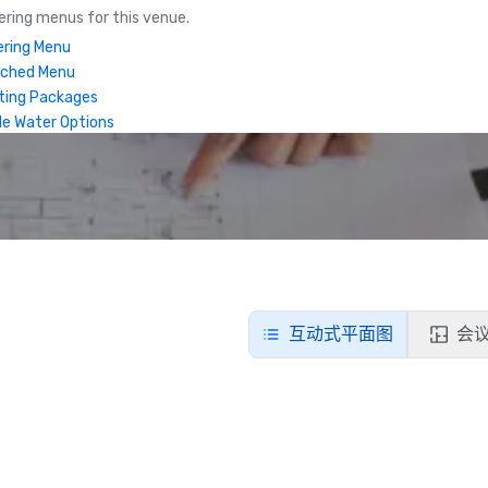
ring menus for this venue.
ring Menu
nched Menu
ting Packages
le Water Options
互动式平面图
会