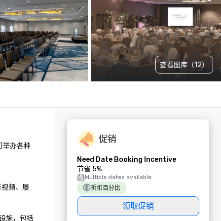
查看图库（12）
促销
可举办各种
Need Date Booking Incentive
节省 5%
 
Multiple dates available
业音视频、屡
折扣百分比
领取促销
设施，包括