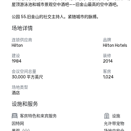
屋顶游泳池和城市景观空中酒吧——旧金山最高的空中酒吧。

公园 55.旧金山的社交主持人。紧随城市的脉搏。
场地详情
连锁供应商
品牌
Hilton
Hilton Hotels
建设
装修
1984
2014
会议空间总量
客房
30,000 平方英尺
1,024
场地类型
酒店
设施和服务
客房特色和来宾服务
设施
因特网
允许带宠物
景观（山）
场地内安全