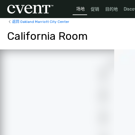
场地
促销
目的地
Disco
返回 Oakland Marriott City Center
California Room