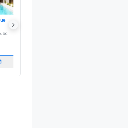
nue
Promote your venue
n
, DC
的 豪华酒店
Washington
, DC
客房
:
237
会议室
:
8
地
选择场地