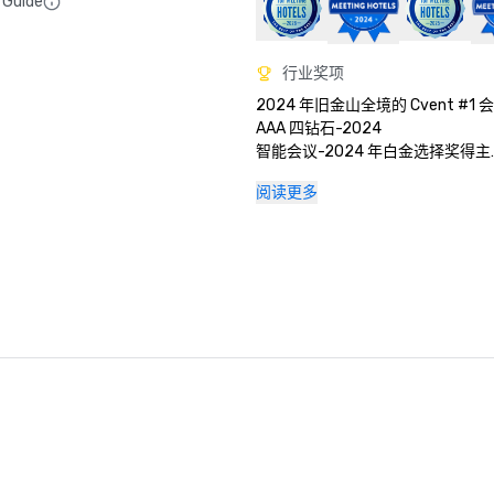
 Guide
行业奖项
2024 年旧金山全境的 Cvent #1 
AAA 四钻石-2024

智能会议-2024 年白金选择奖得主

Travel + Leisure 的 2025 年世
阅读更多
2025 年 Green Key 认证-4 键评级

2025 年 Northstar Stella 奖
佳现场支持人员” 

2024 年北极星斯特拉奖——铜牌，
度假村”

2024 年北极星斯特拉奖-铜牌，“
持人员”

2024 年北极星斯特拉奖——入围
店/度假村活动空间”

2024 年《康德纳斯特旅行者》读者