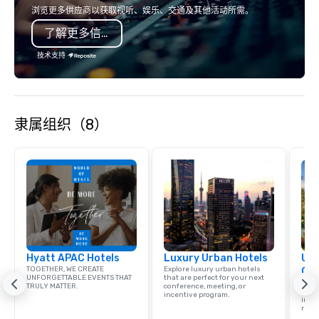
country with a focus on superb hiking,
event creates lasting 
浏览更多供应商以获取视听、娱乐、交通及其他活动所需。
lodging, food and wine. We also have
了解更多信息
a Monterey Bay Trek.
技术支持
隶属组织（8）
Hyatt APAC Hotels
Luxury Urban Hotels
Uni
TOGETHER, WE CREATE
Explore luxury urban hotels
Ca
UNFORGETTABLE EVENTS THAT
that are perfect for your next
Find 
TRULY MATTER.
conference, meeting, or
resor
incentive program.
ince
retre