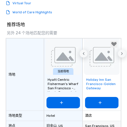
Virtual Tour
World of Care Highlights
推荐场地
另外 24 个场地匹配您的需要
当前场地
场地
Hyatt Centric
Holiday Inn San
Removed from
Fisherman's Wharf
Francisco-Golden
favorites
San Francisco -
Gateway
Newly Renovated
场地类型
Hotel
酒店
地点
旧金山
, US
San Francisco
, US