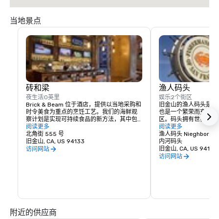
当地景点
砖和梁
渔人码头
夜生活
0英里
娱乐
2个街区
Brick & Beam 位于酒店，提供以当地采购和
旧金山的渔人码头是世
时令美食为重点的烹饪工艺。我们的海鲜观
也是一个繁荣而充满活
察计划是实现可持续食品的新方法，其中包
区。码头拥有世界一流
括精心采购和精心挑选的当地食品的负责任
阅读更多
和无尽的娱乐机会，真
阅读更多
菜单。从注重健康的有机食品到舒适的食
北角街 555 号
的地方。
渔人码头 Nieghborho
物，Brick & Beam 一定能满足任何美食家的
旧金山, CA, US 94133
内河码头
渴望。Brick & Beam 餐厅供应午餐和晚餐，
旧金山, CA, US 94133
访问网站
是在城市开始新的夜晚的完美方式。
访问网站
附近的供应商