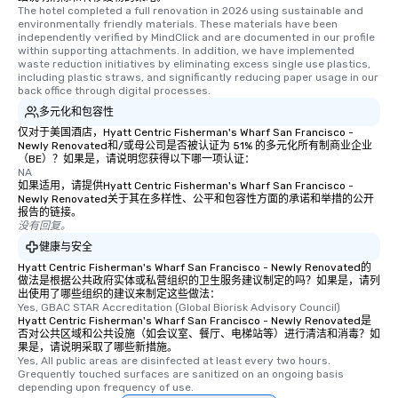
The hotel completed a full renovation in 2026 using sustainable and 
environmentally friendly materials. These materials have been 
independently verified by MindClick and are documented in our profile 
within supporting attachments. In addition, we have implemented 
waste reduction initiatives by eliminating excess single use plastics, 
including plastic straws, and significantly reducing paper usage in our 
back office through digital processes.
多元化和包容性
仅对于美国酒店，Hyatt Centric Fisherman's Wharf San Francisco -
Newly Renovated和/或母公司是否被认证为 51% 的多元化所有制商业企业
（BE）？如果是，请说明您获得以下哪一项认证：
NA
如果适用，请提供Hyatt Centric Fisherman's Wharf San Francisco -
Newly Renovated关于其在多样性、公平和包容性方面的承诺和举措的公开
报告的链接。
没有回复。
健康与安全
Hyatt Centric Fisherman's Wharf San Francisco - Newly Renovated的
做法是根据公共政府实体或私营组织的卫生服务建议制定的吗？如果是，请列
出使用了哪些组织的建议来制定这些做法：
Yes, GBAC STAR Accreditation (Global Biorisk Advisory Council)
Hyatt Centric Fisherman's Wharf San Francisco - Newly Renovated是
否对公共区域和公共设施（如会议室、餐厅、电梯站等）进行清洁和消毒？如
果是，请说明采取了哪些新措施。
Yes, All public areas are disinfected at least every two hours. 
Grequently touched surfaces are sanitized on an ongoing basis 
depending upon frequency of use.