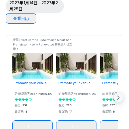
2027年1月14日 - 2027年2
月28日
查看日历
查看 Hyatt Centric Fisherman's Wharf San
Francisco - Newly Renovated 的策划人也查
看了
Promote your venue
Promote your venue
Promote your ve
的 豪华酒店
Washington
, DC
的 豪华酒店
Washington
, DC
的 豪华酒店
Washin
客房
:
237
客房
:
220
客房
:
237
会议室
:
8
会议室
:
17
会议室
:
8