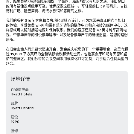
置，距离泰勒/海湾街缆车站仅一个街区，距离F线仅有几步之遥，使旧金山
的所有最佳景点触手可及。徒步探索这座城市，可轻松前往 39 号码头、吉拉
德利广场、隆巴第街、海湾水族馆和恶魔岛之旅。

我们的所有 316 间客房和套房均经过精心设计，可为您带来真正的宾至如归
的体验。享受免费 Wi-Fi 和带有蓝牙功能的媒体中心和充电站的媒体中心，这
样您就可以随时接通电源并保持联系。我们的客房还配备 47 英寸纯平高清电
视、带豪华床单的凯悦豪华睡床™ 以及配备豪华产品的舒缓浴室，是您的理想
居所。

在旧金山渔人码头凯悦酒店开会、聚会或庆祝您的下一个重要场合，这里有超
过 19,000 平方英尺的全新装修会议和活动空间，包括宴会厅和配有天窗和壁
炉的迎宾区。我们独特的会议空间采用模块化且可定制，几乎适合任何类型的
场合。
场地详情
连锁供应商
Hyatt Hotels
品牌
Hyatt Centric
建设
1990
装修