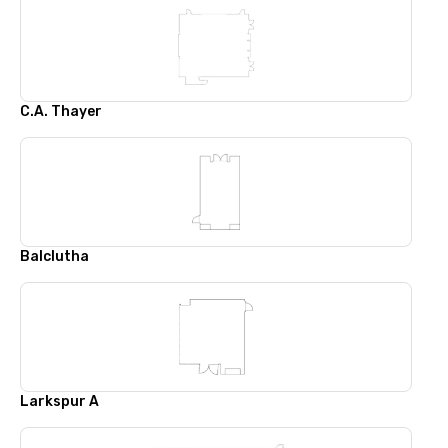
C.A. Thayer
Balclutha
Larkspur A