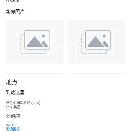
17.695%
客房照片
查
看
另
外
3
个
地点
到达这里
旧金山国际机场 (SFO)

14.9 英里

交通选项：

BART

成人

阅读更多