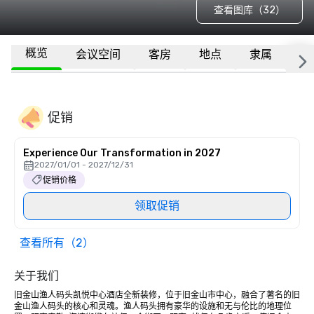
查看图库（32）
概览
会议空间
客房
地点
隶属
更
促销
Experience Our Transformation in 2027
2027/01/01 - 2027/12/31
促销价格
领取促销
查看所有（2）
关于我们
旧金山渔人码头凯悦中心酒店全新装修，位于旧金山市中心，融合了著名的旧
金山渔人码头的核心和灵魂。渔人码头拥有豪华的设施和无与伦比的地理位