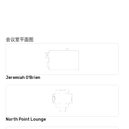
会议室平面图
Jeremiah O'Brien
North Point Lounge