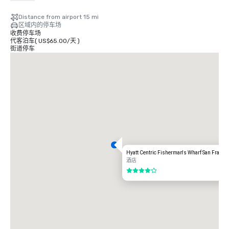
2.75 美元

Distance from airport 15 mi
有轨电车

区域内的停车场
时间：周一至周五-凌晨 4 点至午夜，周六-早上 6 点至午夜，周日-上午 8 点
收费停车场
至午夜。

代客泊车
(
US$65.00
/
天
)
免费

街道停车
出租车

单向

$55.00 美元

UBER/LYFT

单向

$60.00 美元

奥克兰国际机场 (OAK)

20 英里

交通选项：

Hyatt Centric Fisherman's Wharf San Franci
直接骑行

酒店
85.00 美元

4/5
出租车

70.00 美元。