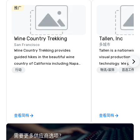
推广
Wine Country Trekking
Tallen, Inc
San Francisco
多城市
Wine Country Trekking provides
Tallen is a nationwide 
guided hikes in the beautiful wine
visual production and
country of California including Napa
technology. We provide
and Sonoma Valleys. These
solutions — from crea
行动
物流/装饰
首选工作人
experiences include walking in the
state-of-the-art equi
vineyards, amongst ancient redwood
technical support — fo
trees and oak groves with a curated
meetings, and live even
wine country lunch and visits to iconic
With a dedicated team
wineries for superb wine tasting
to-coast network, we 
experiences. In addition to our guided
consistent, high-quali
查看简档
查看简档
day hikes we provide luxury self-
while helping clients 
guided inn-to-in walking vacations
costs. Trusted by top 
from the gateway City of San
across all industries, 
需要更多供应商选项？
Francisco to the California wine
visions to life and en