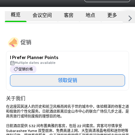
概览
会议空间
客房
地点
更多
常
促销
I Prefer Planner Points
Multiple dates available
促销价格
领取促销
关于我们
在这座因其迷人的历史和前卫风格而闻名于世的城市中，体验精湛的待客之道
和极致的个性化服务。日航酒店距离旧金山市中心的联合广场仅几步之遥，是
商务旅行或特别度假的理想目的地。 

日航酒店提供 532 间布置典雅的客房，包括 22 间套房。宾客可尽情享受 
Subarashee Yume 双垫层床、免费高速上网、大型高清液晶电视和迷你吧等