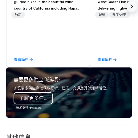
guided hikes in the beautiful wine
West Coast Fish House
country of California including Napa
delivering high-quality
and Sonoma Valleys. These
seafood with a unique 
行动
配餐
餐厅/酒吧
experiences include walking in the
flair. If you're not a fa
vineyards, amongst ancient redwood
a variety of delicious 
trees and oak groves with a curated
from our robust menu 
wine country lunch and visits to iconic
everyone finds somethi
wineries for superb wine tasting
We pride ourselves on 
experiences. In addition to our guided
Spirit" – a commitmen
查看简档
查看简档
day hikes we provide luxury self-
hospitality, communit
guided inn-to-in walking vacations
and protecting our oc
from the gateway City of San
thoughtful sourcing. 
需要更多供应商选项？
Francisco to the California wine
explores diverse flavo
country with a focus on superb hiking,
the Pacific Rim, served
浏览更多供应商以获取视听、娱乐、交通及其他活动所需。
lodging, food and wine. We also have
and welcoming atmosphere.
了解更多信息
a Monterey Bay Trek.
our locations offers u
from private rooms wi
技术支持
capabilities to semi-p
and patios with walk-u
areas are perfect for c
receptions, happy hou
其他信息
dining. If you can't make it to the