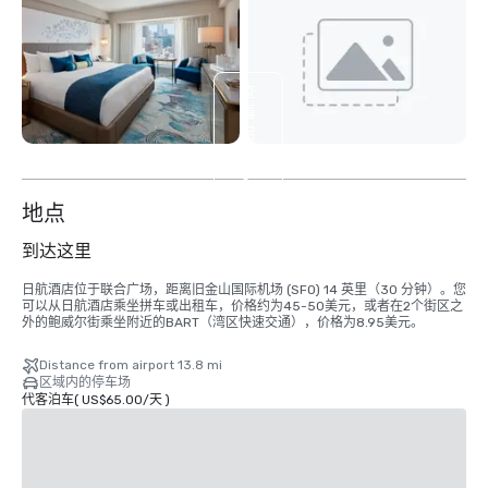
查
看
另
外
5
个
地点
到达这里
日航酒店位于联合广场，距离旧金山国际机场 (SFO) 14 英里（30 分钟）。您
可以从日航酒店乘坐拼车或出租车，价格约为45-50美元，或者在2个街区之
外的鲍威尔街乘坐附近的BART（湾区快速交通），价格为8.95美元。
Distance from airport 13.8 mi
区域内的停车场
代客泊车
(
US$65.00
/
天
)