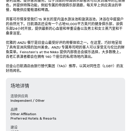
便利设施。提供客房服务。位于顶层的帝国俱乐部客房可欣赏到城市的壮丽景
色，并提供特殊功能，例如专属的帝国俱乐部酒廊，每天早上供应清淡的早
餐，每晚供应葡萄酒和啤酒。

宾客可尽情享受我们 15 米长的室内温水游泳池和漩涡浴池，沐浴在中庭窗户
的自然光下。日航酒店还设有一个占地10,000平方英尺的健身俱乐部，该俱
乐部24小时开放，提供最新的心血管和举重设备以及男士和女士蒸汽室和干
桑拿浴室。 

优雅的 ANZU 餐厅是旧金山最受好评的用餐体验之一。在这里，巧妙地呈现
了具有亚洲风情的加州美食。ANZU 专属寿司吧的客人可以享受无与伦比的鲜
鱼菜单。Feinstein's at the Nikko 提供内部夜总会娱乐选择，大多数晚上，
百老汇表演者都会在拥有 140 个座位的私密场地内演出。

旧金山日航酒店由旅行替代集团（TAG）推荐，以其对同性恋（LGBT）的友
好而闻名。
场地详情
连锁供应商
Independent / Other
品牌
Other Affiliation
Preferred Hotels & Resorts
建设