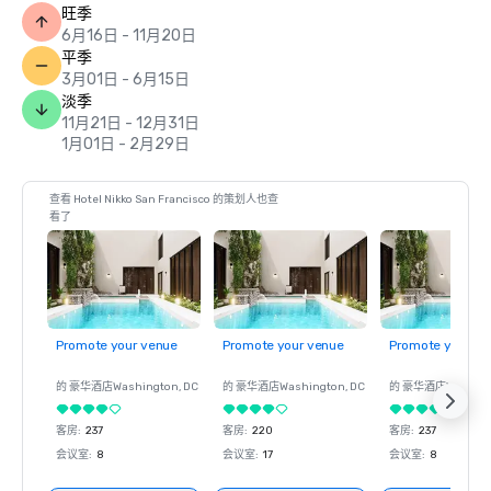
旺季
6月16日 - 11月20日
平季
3月01日 - 6月15日
淡季
11月21日 - 12月31日
1月01日 - 2月29日
查看 Hotel Nikko San Francisco 的策划人也查
看了
Promote your venue
Promote your venue
Promote your ve
的 豪华酒店
Washington
, DC
的 豪华酒店
Washington
, DC
的 豪华酒店
Washin
客房
:
237
客房
:
220
客房
:
237
会议室
:
8
会议室
:
17
会议室
:
8