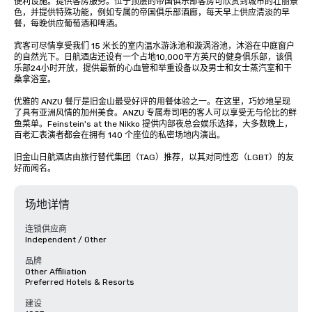
便利设施。提供客房服务。位于顶层的帝国俱乐部客房可欣赏到城市的壮丽景
色，并提供特殊功能，例如专属的帝国俱乐部酒廊，每天早上供应清淡的早
餐，每晚供应葡萄酒和啤酒。

宾客可尽情享受我们 15 米长的室内温水游泳池和漩涡浴池，沐浴在中庭窗户
的自然光下。日航酒店还设有一个占地10,000平方英尺的健身俱乐部，该俱
乐部24小时开放，提供最新的心血管和举重设备以及男士和女士蒸汽室和干
桑拿浴室。 

优雅的 ANZU 餐厅是旧金山最受好评的用餐体验之一。在这里，巧妙地呈现
了具有亚洲风情的加州美食。ANZU 专属寿司吧的客人可以享受无与伦比的鲜
鱼菜单。Feinstein's at the Nikko 提供内部夜总会娱乐选择，大多数晚上，
百老汇表演者都会在拥有 140 个座位的私密场地内演出。

旧金山日航酒店由旅行替代集团（TAG）推荐，以其对同性恋（LGBT）的友
好而闻名。
场地详情
连锁供应商
Independent / Other
品牌
Other Affiliation
Preferred Hotels & Resorts
建设