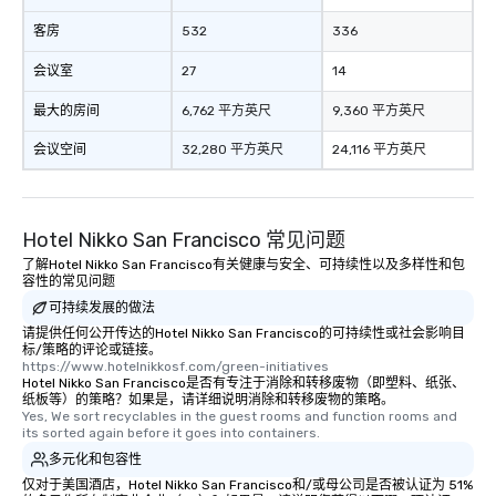
of from the moment the
booked to the minute i
客房
532
336
Since the menu is alre
会议室
27
14
have nothing to worry 
remember to submit ah
最大的房间
6,762 平方英尺
9,360 平方英尺
date any dietary restr
allergies for anyone in
会议空间
32,280 平方英尺
24,116 平方英尺
Feel Like a VIP at Each
Smacking Foodie Tours
group members never 
Hotel Nikko San Francisco 常见问题
about waiting in line to
restaurant or being sh
了解Hotel Nikko San Francisco有关健康与安全、可持续性以及多样性和包
容性的常见问题
than desirable table. O
可持续发展的做法
everyone is treated lik
immediate seating upon
请提供任何公开传达的Hotel Nikko San Francisco的可持续性或社会影响目
标/策略的评论或链接。
What’s more, your gro
https://www.hotelnikkosf.com/green-initiatives
a special warm welcom
Hotel Nikko San Francisco是否有专注于消除和转移废物（即塑料、纸张、
纸板等）的策略？如果是，请详细说明消除和转移废物的策略。
from the restaurant c
Yes, We sort recyclables in the guest rooms and function rooms and 
be printed featuring yo
its sorted again before it goes into containers.
which can be an added 
多元化和包容性
those Instagram mome
仅对于美国酒店，Hotel Nikko San Francisco和/或母公司是否被认证为 51%
For added ease, we ca