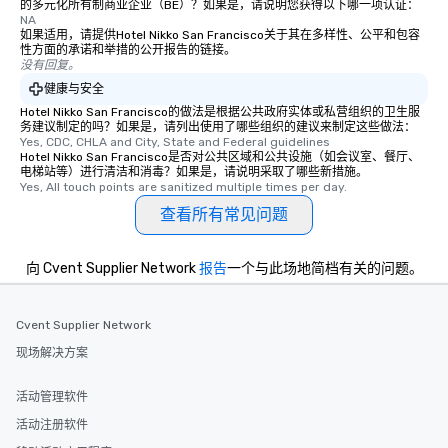
的多元化所有制商业企业（BE）？如果是，请说明您获得以下哪一项认证：
NA
transportation pick-up
如果适用，请提供Hotel Nikko San Francisco关于其在多样性、公平和包容
as well as an event ph
性方面的承诺和举措的公开报告的链接。
for groups that desire 
没有回复。
experience, we can als
健康与安全
an evening helicopter 
Hotel Nikko San Francisco的做法是根据公共政府实体或私营组织的卫生服
glittering lights of The S
务建议制定的吗？如果是，请列出使用了哪些组织的建议来制定这些做法：
Yes, CDC, CHLA and City, State and Federal guidelines
Memorable Experience f
Hotel Nikko San Francisco是否对公共区域和公共设施（如会议室、餐厅、
Smacking Foodie Tours
电梯站等）进行清洁和消毒？如果是，请说明采取了哪些新措施。
Yes, All touch points are sanitized multiple times per day.
to gather and dine tha
experienced, and all ar
查看所有常见问题
remember. Our one-of-
are special, from the fi
向 Cvent Supplier Network
报告
一个与此场地简档有关的问题。
last. It’s an experienc
will reminisce about lo
leave. Location, Location, Location
Cvent Supplier Network
One of the best reason
现场解决方案
convenient and efficie
experience is designed
活动管理软件
restaurants are within
walking distance of ea
活动注册软件
short stroll allows you