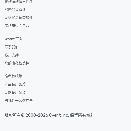
移动活动应用程序
members a chance to 
战略会议管理
networking opportunit
heading to the next pl
网络民意调查软件
itinerary. You Get a Dinner and a Show
网络研讨会平台
Our tours offer an exqu
entertainment. All tour
Cvent 首页
knowledgeable, profes
who leads the group on
联系我们
offering engaging tidb
客户支持
fascinating stories. S
您的隐私权选择
interactive experience
along the way exclusive
隐私权政策
ensuring there is neve
Different Types of Cuis
产品使用条款
experiences offer the a
网站使用条款
several renowned rest
与我们一起做广告
convenient outing, inc
and your guests might
discovered otherwise 
版权所有© 2000-2026 Cvent, Inc. 保留所有权利
at a typical corporate 
a way to try some of t