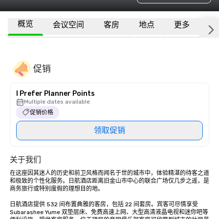
概览
会议空间
客房
地点
更多
常
促销
I Prefer Planner Points
Multiple dates available
促销价格
领取促销
关于我们
在这座因其迷人的历史和前卫风格而闻名于世的城市中，体验精湛的待客之道
和极致的个性化服务。日航酒店距离旧金山市中心的联合广场仅几步之遥，是
商务旅行或特别度假的理想目的地。 

日航酒店提供 532 间布置典雅的客房，包括 22 间套房。宾客可尽情享受 
Subarashee Yume 双垫层床、免费高速上网、大型高清液晶电视和迷你吧等