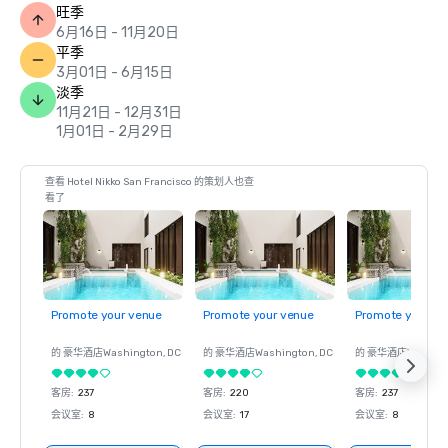
旺季
6月16日 - 11月20日
平季
3月01日 - 6月15日
淡季
11月21日 - 12月31日
1月01日 - 2月29日
查看 Hotel Nikko San Francisco 的策划人也查
看了
Promote your venue
Promote your venue
Promote your ve
的 豪华酒店
Washington
, DC
的 豪华酒店
Washington
, DC
的 豪华酒店
Washin
客房
:
237
客房
:
220
客房
:
237
会议室
:
8
会议室
:
17
会议室
:
8