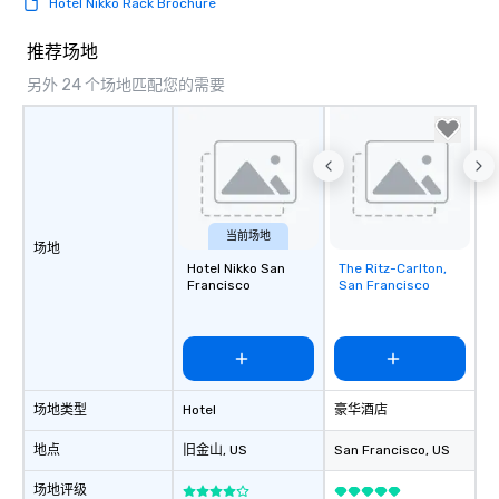
Hotel Nikko Rack Brochure
right of you. Because 
place at multiple resta
推荐场地
walking in between, th
另外 24 个场地匹配您的需要
countless opportunitie
with different people 
down at each venue a
traverse along the way
experiences not only 
ways to network, but a
way to do so. Large Groups Welcome
当前场地
场地
Lip Smacking Foodie To
Hotel Nikko San
The Ritz-Carlton,
Removed from
groups, small or large.
Francisco
San Francisco
favorites
experiences can acc
groups from as few as
as 500 guests, making
choice for any corpora
Stress-Free Booking 
场地类型
Hotel
豪华酒店
a tour is stress-free a
enjoy the company of 
地点
旧金山
, US
San Francisco
, US
more easily. You’ll tak
knowing that everythin
场地评级