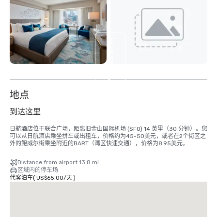
查
看
另
外
5
个
地点
到达这里
日航酒店位于联合广场，距离旧金山国际机场 (SFO) 14 英里（30 分钟）。您
可以从日航酒店乘坐拼车或出租车，价格约为45-50美元，或者在2个街区之
外的鲍威尔街乘坐附近的BART（湾区快速交通），价格为8.95美元。
Distance from airport 13.8 mi
区域内的停车场
代客泊车
(
US$65.00
/
天
)