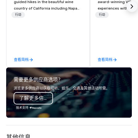
guided hikes in the beautiful wine
award-winning VIP gro
country of California including Napa
experiences with visits
and Sonoma Valleys. These
restaurants throughou
行动
行动
experiences include walking in the
States. Choose either
vineyards, amongst ancient redwood
activity or evening d
trees and oak groves with a curated
groups are escorted i
wine country lunch and visits to iconic
the best tables in the 
wineries for superb wine tasting
most-sought-after res
experiences. In addition to our guided
enjoy a parade of sign
查看简档
查看简档
day hikes we provide luxury self-
and craft cocktails at 
guided inn-to-in walking vacations
with complete VIP serv
from the gateway City of San
experience gives gues
需要更多供应商选项？
Francisco to the California wine
opportunity to sit next 
country with a focus on superb hiking,
colleagues at each ven
浏览更多供应商以获取视听、娱乐、交通及其他活动所需。
lodging, food and wine. We also have
mingle, and easily net
了解更多信息
a Monterey Bay Trek.
is led by a professiona
specializing in escort
技术支持
with utmost care, who
each experience with 
engaging information 
Lip Smacking Foodie T
其他信息
entertaining activity 