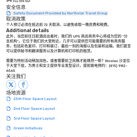
dining experience meld
安全信息
that are sure to add ne
Safety Document Provided by Northstar Travel Group
取消政策
meeting events, from 
个人预订必须在抵达前 72 天取消，以避免收取一晚房费和税费。
team building. All-Inclusive Group
Additional details
Dining When meeting p
此外，当您前往日航酒店出差时，我们的 UPS 商店商务中心将成为您的 “分
corporate group event
支机构”。它位于我们的大堂附近，几乎可以提供您可能需要的所有商务服
Smacking Foodie Tours,
务，包括彩色复印、打印和装订、最后一刻的海报以及包装和运输。我们甚至
可以提供秘书和翻译服务以及计算机和打印机的租赁。

group is assured a top
experience with three 
需要为特别活动稍加润色，或者需要前卫风格才能焕然一新？Nicolas 沙龙位
signature dishes at ea
于大堂下层，为男士和女士提供专业发型设计。提前致电预约：(415) 982-
Our affordable tours a
6565
关注我们
person with tax and gr
included. The only thi
are drinks. However, 
场地资源
package upgrade is ava
25th Floor Space Layout
provides guests a sign
2nd Floor Space Layout
at various stops. Build Your Network
Our exclusive experien
3rd Floor Space Layout
ultimate networking op
Green Initiatives
a typical sit-down dinn
to engage the person t