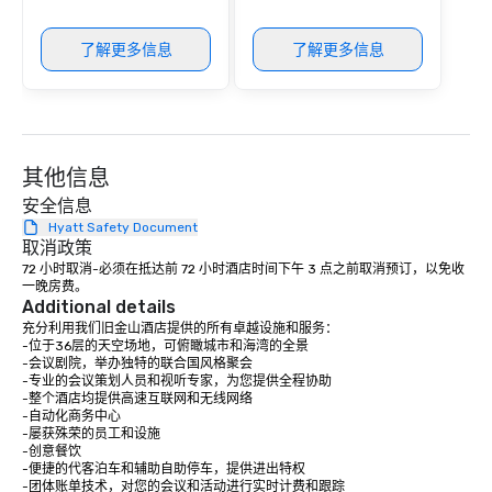
了解更多信息
了解更多信息
其他信息
安全信息
Hyatt Safety Document
取消政策
72 小时取消-必须在抵达前 72 小时酒店时间下午 3 点之前取消预订，以免收
一晚房费。
Additional details
充分利用我们旧金山酒店提供的所有卓越设施和服务：

-位于36层的天空场地，可俯瞰城市和海湾的全景

-会议剧院，举办独特的联合国风格聚会

-专业的会议策划人员和视听专家，为您提供全程协助

-整个酒店均提供高速互联网和无线网络

-自动化商务中心

-屡获殊荣的员工和设施

-创意餐饮

-便捷的代客泊车和辅助自助停车，提供进出特权

-团体账单技术，对您的会议和活动进行实时计费和跟踪
