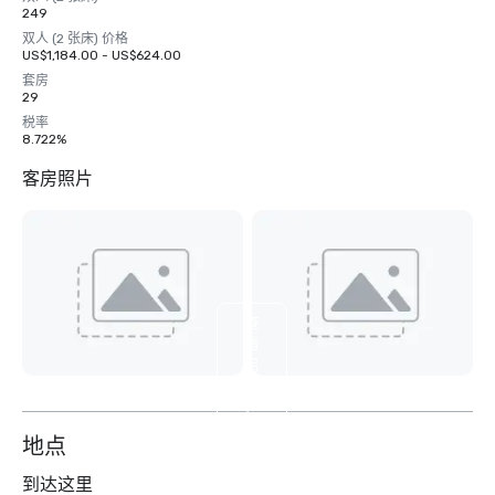
249
双人 (2 张床) 价格
US$1,184.00 - US$624.00
套房
29
税率
8.722%
客房照片
查
看
另
外
7
个
地点
到达这里