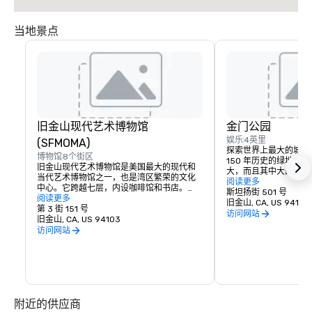
当地景点
旧金山现代艺术博物馆
金门公园
娱乐
4英里
(SFMOMA)
探索世界上最大的城市
博物馆
8个街区
150 年历史的绿地比
旧金山现代艺术博物馆是美国最大的现代和
大，而且其中大部分都
当代艺术博物馆之一，也是湾区繁荣的文化
索其所有隐藏宝藏的安
阅读更多
中心。它跨越七层，内设咖啡馆和书店。
学院、科雷特儿童区、
斯坦扬街 501 号
SFMOMA 的永久藏品包括当代艺术家考尔
阅读更多
活水牛等等！
旧金山, CA, US 94117
德、马蒂斯和毕加索。全年都会举办特别展
第 3 街 151 号
访问网站
览和活动。
旧金山, CA, US 94103
访问网站
附近的供应商