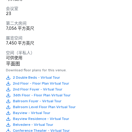
会议室
23
第二大房间
7,056 平方英尺
展览空间
7,450 平方英尺
空间（半私人）
可供使用
平面图
Download floor plans for this venue.
2 Double Beds - Virtual Tour
2nd Floor - Floor Plan Virtual Tour
2nd Floor Foyer - Virtual Tour
36th Floor - Floor Plan Virtual Tour
Ballroom Foyer - Virtual Tour
Ballroom Level Floor Plan Virtual Tour
Bayview - Virtual Tour
Bayview Residence - Virtual Tour
Belvedere - Virtual Tour
Conference Theater - Virtual Tour