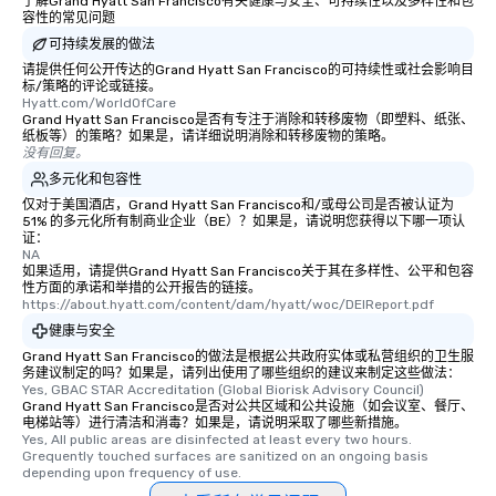
了解Grand Hyatt San Francisco有关健康与安全、可持续性以及多样性和包
容性的常见问题
可持续发展的做法
请提供任何公开传达的Grand Hyatt San Francisco的可持续性或社会影响目
标/策略的评论或链接。
Hyatt.com/WorldOfCare
Grand Hyatt San Francisco是否有专注于消除和转移废物（即塑料、纸张、
纸板等）的策略？如果是，请详细说明消除和转移废物的策略。
没有回复。
多元化和包容性
仅对于美国酒店，Grand Hyatt San Francisco和/或母公司是否被认证为
51% 的多元化所有制商业企业（BE）？如果是，请说明您获得以下哪一项认
证：
NA
如果适用，请提供Grand Hyatt San Francisco关于其在多样性、公平和包容
性方面的承诺和举措的公开报告的链接。
https://about.hyatt.com/content/dam/hyatt/woc/DEIReport.pdf
健康与安全
Grand Hyatt San Francisco的做法是根据公共政府实体或私营组织的卫生服
务建议制定的吗？如果是，请列出使用了哪些组织的建议来制定这些做法：
Yes, GBAC STAR Accreditation (Global Biorisk Advisory Council)
Grand Hyatt San Francisco是否对公共区域和公共设施（如会议室、餐厅、
电梯站等）进行清洁和消毒？如果是，请说明采取了哪些新措施。
Yes, All public areas are disinfected at least every two hours. 
Grequently touched surfaces are sanitized on an ongoing basis 
depending upon frequency of use.