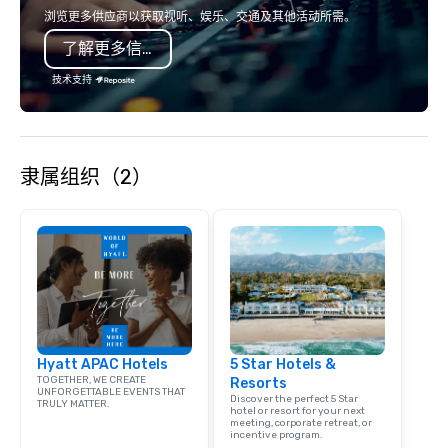
country with a focus on superb hiking,
the Pacific Rim, served
浏览更多供应商以获取视听、娱乐、交通及其他活动所需。
lodging, food and wine. We also have
and welcoming atmosphere.
了解更多信息
a Monterey Bay Trek.
our locations offers u
from private rooms wi
技术支持
capabilities to semi-p
and patios with walk-u
areas are perfect for c
receptions, happy hou
隶属组织（2）
dining. If you can't make it to the
restaurant, we can bri
you. Our buffet options
individually packaged
Favorites" can also be
office, hotel or meetin
Hyatt APAC Hotels
5 Star Hotels &
TOGETHER, WE CREATE
Resorts
UNFORGETTABLE EVENTS THAT
Discover the perfect 5 Star
TRULY MATTER.
hotel or resort for your next
meeting, corporate retreat, or
incentive program.