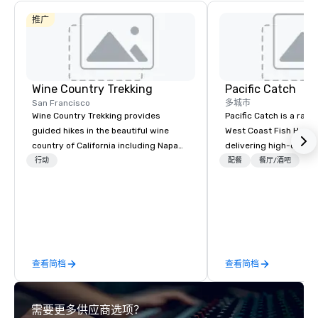
推广
Wine Country Trekking
Pacific Catch
San Francisco
多城市
Wine Country Trekking provides
Pacific Catch is a rapi
guided hikes in the beautiful wine
West Coast Fish House
country of California including Napa
delivering high-quality
and Sonoma Valleys. These
seafood with a unique 
行动
配餐
餐厅/酒吧
experiences include walking in the
flair. If you're not a fa
vineyards, amongst ancient redwood
a variety of delicious 
trees and oak groves with a curated
from our robust menu 
wine country lunch and visits to iconic
everyone finds somethi
wineries for superb wine tasting
We pride ourselves on 
experiences. In addition to our guided
Spirit" – a commitmen
查看简档
查看简档
day hikes we provide luxury self-
hospitality, communit
guided inn-to-in walking vacations
and protecting our oc
from the gateway City of San
thoughtful sourcing. 
需要更多供应商选项？
Francisco to the California wine
explores diverse flavo