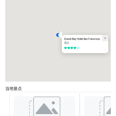
Grand Bay Hotel San Francisco
酒店
4/5
当地景点