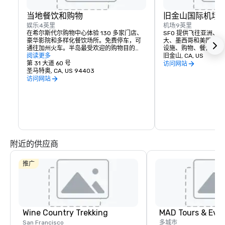
当地餐饮和购物
旧金山国际机场
娱乐
4英里
机场
9英里
在希尔斯代尔购物中心体验 130 多家门店、
SFO 提供飞往亚洲、
豪华影院和多样化餐饮场所。免费停车，可
大、墨西哥和美国的直
通往加州火车。半岛最受欢迎的购物目的
设施、购物、餐饮等！
地。
阅读更多
旧金山, CA, US
第 31 大道 60 号
访问网站
圣马特奥, CA, US 94403
访问网站
附近的供应商
推广
Wine Country Trekking
MAD Tours & Eve
San Francisco
多城市