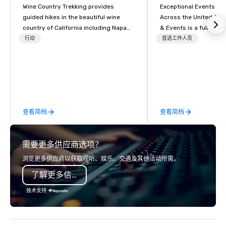
Wine Country Trekking provides
Exceptional Events & 
guided hikes in the beautiful wine
Across the United States! MAD 
country of California including Napa
& Events is a full-serv
and Sonoma Valleys. These
Management Company s
行动
首选工作人员
experiences include walking in the
corporate events, incen
vineyards, amongst ancient redwood
executive retreats, co
trees and oak groves with a curated
product launches, tea
wine country lunch and visits to iconic
programs, and luxury 
wineries for superb wine tasting
across the U.S. We provide end-to-
experiences. In addition to our guided
end support, includin
查看简档
查看简档
day hikes we provide luxury self-
sourcing, accommodat
guided inn-to-in walking vacations
transportation, VIP ser
from the gateway City of San
programs, entertainm
需要更多供应商选项？
Francisco to the California wine
events, exclusive expe
country with a focus on superb hiking,
on-site coordination. 
浏览更多供应商以获取视听、娱乐、交通及其他活动所需。
lodging, food and wine. We also have
executive gatherings t
了解更多信息
a Monterey Bay Trek.
events, we create sea
memorable experiences
技术支持
each client’s goals. Our multilingual
team supports clients 
Spanish, and English, 