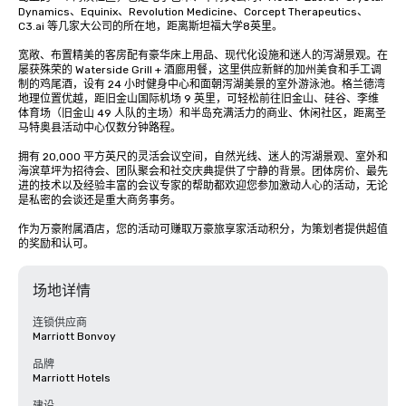
Dynamics、Equinix、Revolution Medicine、Corcept Therapeutics、
C3.ai 等几家大公司的所在地，距离斯坦福大学8英里。 

宽敞、布置精美的客房配有豪华床上用品、现代化设施和迷人的泻湖景观。在
屡获殊荣的 Waterside Grill + 酒廊用餐，这里供应新鲜的加州美食和手工调
制的鸡尾酒，设有 24 小时健身中心和面朝泻湖美景的室外游泳池。格兰德湾
地理位置优越，距旧金山国际机场 9 英里，可轻松前往旧金山、硅谷、李维
体育场（旧金山 49 人队的主场）和半岛充满活力的商业、休闲社区，距离圣
马特奥县活动中心仅数分钟路程。 

拥有 20,000 平方英尺的灵活会议空间，自然光线、迷人的泻湖景观、室外和
海滨草坪为招待会、团队聚会和社交庆典提供了宁静的背景。团体房价、最先
进的技术以及经验丰富的会议专家的帮助都欢迎您参加激动人心的活动，无论
是私密的会谈还是重大商务事务。 

作为万豪附属酒店，您的活动可赚取万豪旅享家活动积分，为策划者提供超值
的奖励和认可。
场地详情
连锁供应商
Marriott Bonvoy
品牌
Marriott Hotels