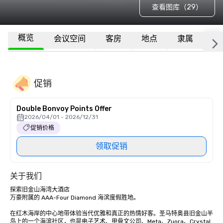
查看图库（29）
概览
会议空间
客房
地点
隶属
更
促销
Double Bonvoy Points Offer
2026/04/01 - 2026/12/31
促销价格
领取促销
关于我们
探索旧金山海湾大酒店

万豪附属的 AAA-Four Diamond 海滨度假胜地。

在红木海岸的中心地带体验当代优雅和真正的热情好客。圣马特奥县旧金山半
岛上的一个海滨社区，也是电子艺术、甲骨文公司、Meta、Zuora、Crystal 