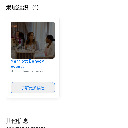
language support avai
隶属组织（1）
needed. As a Travelife
we are committed to su
ethical business pract
responsible tourism. With experience
across destinations lik
Miami, Los Angeles, Sa
Las Vegas, Chicago, Na
New Orleans, we combin
local expertise, and t
Marriott Bonvoy
ground support to brin
Events
life.
Marriott Bonvoy Events
了解更多信息
其他信息