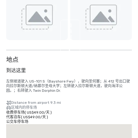
查
看
另
外
6
个
地点
到达这里
左侧坡道驶入 US-101 S（Bayshore Fwy），驶向圣何塞；从 412 号出口驶
向拉尔斯顿大道/纳慕尔圣母大学；左转驶入拉尔斯顿大道，驶向海洋公
园。；右转驶入 Twin Dorphin Dr.
Distance from airport 9.3 mi
区域内的停车场
收费停车场
(
US$49.00
/
天
)
代客泊车
(
US$49.00
/
天
)
公交车停车场