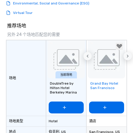
Environmental, Social and Governance (ESG)
Virtual Tour
推荐场地
另外 24 个场地匹配您的需要
当前场地
场地
DoubleTree by
Grand Bay Hotel
Removed from
Hilton Hotel
San Francisco
favorites
Berkeley Marina
场地类型
Hotel
酒店
地点
伯克利
, US
San Francisco
, US