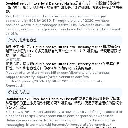
DoubleTree by Hilton Hotel Berkeley Marina是否有专注于消除和转移废物
（即塑料、纸张、纸板等）的策略？如果是，请详细说明消除和转移废物的策
略。
Yes, Hilton has committed to reducing waste in our managed 
operations by 50% by 2030. Through the end of 2020, we have 
reduced waste in our managed portfolio by 73% since our 2008 
baseline, and our managed and franchised hotels have reduced waste 
by 62%.
多元化和包容性
仅对于美国酒店，DoubleTree by Hilton Hotel Berkeley Marina和/或母公司
是否被认证为 51% 的多元化所有制商业企业（BE）？如果是，请说明您获得
以下哪一项认证：
没有回复。
如果适用，请提供DoubleTree by Hilton Hotel Berkeley Marina关于其在多
样性、公平和包容性方面的承诺和举措的公开报告的链接。
Please refer to https://jobs.hilton.com/diversity and our annual 
Supplier Diversity Report (https://cr.hilton.com/wp-
content/uploads/2021/03/Hilton-2020-Supplier-Diversity-
Report.pdf).
健康与安全
DoubleTree by Hilton Hotel Berkeley Marina的做法是根据公共政府实体或
私营组织的卫生服务建议制定的吗？如果是，请列出使用了哪些组织的建议来
制定这些做法：
Yes, CDC & WHO. Hilton CleanStay, a new industry-defining standard of 
cleanliness (https://newsroom.hilton.com/corporate/news/hilton-
defining-new-standard-of-cleanliness) Hilton up to date customer 
messaging: https://www.hilton.com/en/corporate/coronavirus/