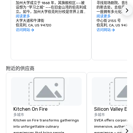
加州大学成立于 1868 年，其旗舰校区——被
寻找现场剧院、音乐、
设想为 “学习之城” ——在旧金山湾的伯克利成
的新去处，去伯克利市
立。如今，加州大学伯克利分校是世界上首
一座拥有多元化地区和
屈一指的公立大学，也是创新的源泉，占地
阅读更多
客来到这里是为了文化
阅读更多
1,232英亩，中心核心为sylvan 178英亩。加
大学大道和牛津街
然后带着他们的想象力
中心街 2155 号
州熊队的主场！
伯克利, CA, US 94720
挥出他们的想象力、味
伯克利, CA, US 94720
访问网站
访问网站
附近的供应商
Kitchen On Fire
多城市
多城市
Kitchen on Fire transforms gatherings
SVEA offers corporate
into unforgettable culinary
immersive, authentic S
experiences that bring people
experience — not a tour