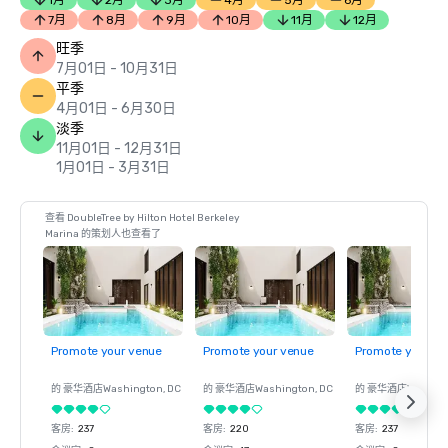
1月
2月
3月
4月
5月
6月
7月
8月
9月
10月
11月
12月
旺季
7月01日 - 10月31日
平季
4月01日 - 6月30日
淡季
11月01日 - 12月31日
1月01日 - 3月31日
查看 DoubleTree by Hilton Hotel Berkeley
Marina 的策划人也查看了
Promote your venue
Promote your venue
Promote your ve
的 豪华酒店
Washington
, DC
的 豪华酒店
Washington
, DC
的 豪华酒店
Washin
客房
:
237
客房
:
220
客房
:
237