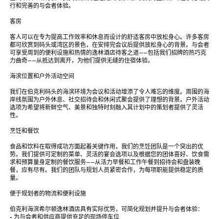
行和完善的与会者体验。

客房 

客人可以在专为提高工作效率和休息而设计的舒适客房中放松身心。许多客房
都可欣赏到码头或湾区的景色，在安排完会议后提供放松身心的背景。与会者
可享受周到的便利设施和热情的逸林酒店待客之道——包括我们招牌的热巧克
力曲奇——从抵达到离开，为他们提供无缝的住宿体验。

海滨位置和户外活动空间

我们在伯克利码头的海滨环境为会议和活动增添了令人难忘的维度。周围的海
岸线氛围为户外休息、社交招待会和休闲式聚会提供了理想的背景。户外活动
选项为希望将新鲜空气、美景和独特时刻融入其计划中的策划者提供了灵活
性。

烹饪和餐饮

食品和饮料在取得成功方面起着关键作用，我们的烹饪团队是一个突出的优
势。我们提供可定制的菜单、灵活的宴会选项以及根据您的团体喜好、饮食需
求和预算量身定制的餐饮服务——从活力早餐和工作午餐到招待会和盘装晚
餐，应有尽有。我们的团队与规划人员紧密合作，为每项职能提供稳定的质
量。

便于规划者的物流和便利设施

伯克利海滨希尔顿逸林酒店具有实际优势，可简化规划并提升与会者体验：

• 为与会者和供应商提供充足的现场停车位
