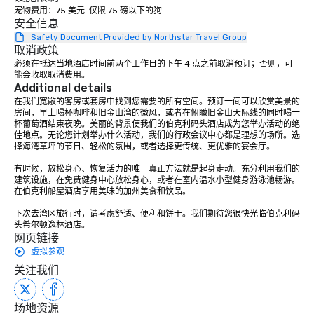
anniversary celebrations, rehearsal
宠物费用：75 美元-仅限 75 磅以下的狗
安全信息
dinners, holiday events, client
Safety Document Provided by Northstar Travel Group
entertainment, and virtual team
取消政策
connections. We handle everything
必须在抵达当地酒店时间前两个工作日的下午 4 点之前取消预订；否则，可
from ingredient sourcing to
能会收取取消费用。
instruction, making your event
Additional details
planning seamless.
在我们宽敞的客房或套房中找到您需要的所有空间。预订一间可以欣赏美景的
房间，早上喝杯咖啡和旧金山湾的微风，或者在俯瞰旧金山天际线的同时喝一
杯葡萄酒结束夜晚。美丽的背景使我们的伯克利码头酒店成为您举办活动的绝
佳地点。无论您计划举办什么活动，我们的行政会议中心都是理想的场所。选
择海湾草坪的节日、轻松的氛围，或者选择更传统、更优雅的宴会厅。

有时候，放松身心、恢复活力的唯一真正方法就是起身走动。充分利用我们的
建筑设施，在免费健身中心放松身心，或者在室内温水小型健身游泳池畅游。
在伯克利船屋酒店享用美味的加州美食和饮品。

下次去湾区旅行时，请考虑舒适、便利和饼干。我们期待您很快光临伯克利码
头希尔顿逸林酒店。
网页链接
虚拟参观
关注我们
场地资源