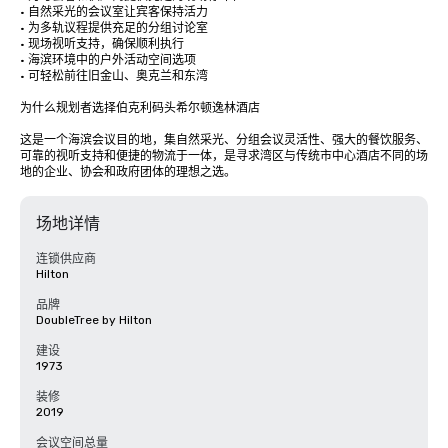
• 自然采光的会议室让宾客保持活力

• 为多轨议程提供充足的分组讨论室

• 现场视听支持，确保顺利执行

• 海滨环境中的户外活动空间选项

• 可轻松前往旧金山、奥克兰和东湾

为什么规划者选择伯克利码头希尔顿逸林酒店

这是一个海滨会议目的地，集自然采光、分组会议灵活性、强大的餐饮服务、
可靠的视听支持和便捷的物流于一体，是寻求湾区与传统市中心酒店不同的场
地的企业、协会和政府团体的理想之选。
场地详情
连锁供应商
Hilton
品牌
DoubleTree by Hilton
建设
1973
装修
2019
会议空间总量