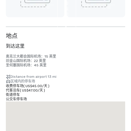
查
看
另
外
6
个
地点
到达这里
奥克兰大都会国际机场：15 英里

旧金山国际机场：22 英里

圣何塞国际机场：45 英里
Distance from airport 13 mi
区域内的停车场
收费停车场
(
US$45.00
/
天
)
代客泊车
(
US$47.00
/
天
)
街道停车
公交车停车场