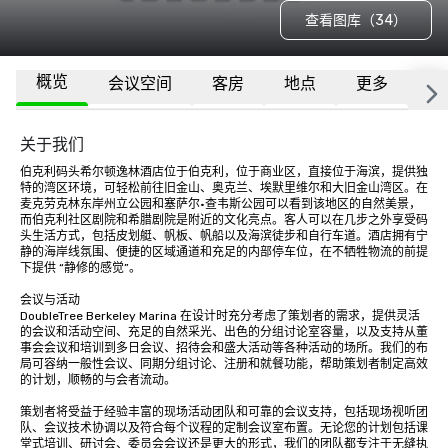
查看图库（34）
概览
会议空间
客房
地点
更多
常
关于我们
伯克利码头希尔顿逸林酒店位于伯克利，位于商业区，直接位于海滨，提供独
特的湾区环境，可轻松前往旧金山、奥克兰、埃默里维尔和大旧金山湾区。在
麦克劳克林东岸州立公园和塞萨尔·查韦斯公园可以看到该地区的自然美景，
而伯克利社区剧院和希腊剧院是附近的文化亮点。客人可以在几步之外享受码
头生活方式，包括皮划艇、帆板、帆船以及海滨徒步和自行车道。酒店拥有宁
静的海岸线氛围、便捷的区域通道和充足的内部停车位，在不牺牲物流的前提
下提供 “静修的感觉”。

会议与活动

DoubleTree Berkeley Marina 在设计时充分考虑了策划者的需求，提供灵活
的会议和活动空间、充足的自然采光、出色的分组讨论室容量，以及支持从董
事会会议和培训到多日会议、招待会和盛大活动等各种活动的场所。我们的布
局可容纳一般性会议、同期分组讨论、注册和就餐功能，帮助策划者制定高效
的计划，顺畅的与会者流动。

策划者将受益于经验丰富的现场活动团队和可靠的会议支持，包括现场视听团
队、会议技术协调以及符合每个议程的定制会议室布置。无论您的计划包括课
堂式培训、研讨会、委员会会议还是更大的形式，我们的团队都专注于无缝执