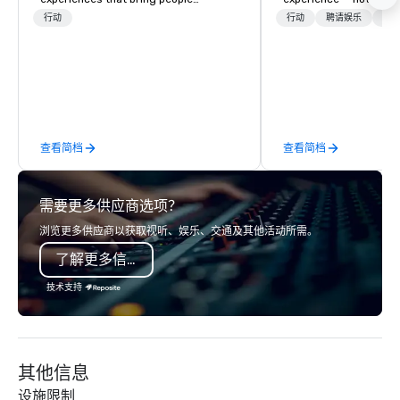
together. Since 2005, we've
transformation. We de
行动
行动
聘请娱乐
物流
specialized in interactive cooking
facilitate custom exec
events for corporate teams, social
tours, learning session
celebrations, and groups seeking
workshops, leadership
hands-on culinary adventures in
behind-the-scenes tec
Berkeley, Oakland, and virtually
experiences for visiti
worldwide. Our professional chef
incentive groups, and
查看简档
查看简档
instructors guide participants
offsites. Whether your
through collaborative cooking
think like a Silicon Val
sessions using high-quality
explore the mindsets d
需要更多供应商选项？
ingredients and time-tested
world's fastest-growi
techniques. Whether you're planning a
or walk away with a pr
浏览更多供应商以获取视听、娱乐、交通及其他活动所需。
corporate team-building retreat,
innovation playbook, S
了解更多信息
milestone celebration, or virtual
programming that is 
cooking experience, we create
substantive, and uniqu
技术支持
memorable events that encourage
the Valley. Ideal for g
connection, boost engagement, and
Fully customizable by 
leave participants with new skills
seniority, and objectiv
they'll actually use. Perfect for: Team
其他信息
building, corporate wellness
programs, birthday parties,
设施限制