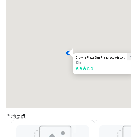
Crowne Plaza San Francisco Airport
酒店
3/5
当地景点