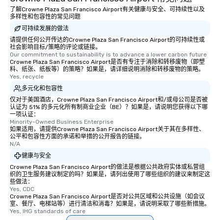
了解Crowne Plaza San Francisco Airport有关健康与安全、可持续性以及
多样性和包容性的常见问题
可持续发展的做法
请提供任何公开传达的Crowne Plaza San Francisco Airport的可持续性或
社会影响目标/策略的评论或链接。
Our commitment to sustainability is to advance a lower carbon future
Crowne Plaza San Francisco Airport是否有专注于消除和转移废物（即塑
料、纸张、纸板等）的策略？如果是，请详细说明消除和转移废物的策略。
Yes, recycle
多元化和包容性
仅对于美国酒店，Crowne Plaza San Francisco Airport和/或母公司是否被
认证为 51% 的多元化所有制商业企业（BE）？如果是，请说明您获得以下哪
一项认证：
Minority-Owned Business Enterprise
如果适用，请提供Crowne Plaza San Francisco Airport关于其在多样性、
公平和包容性方面的承诺和举措的公开报告的链接。
N/A
健康与安全
Crowne Plaza San Francisco Airport的做法是根据公共政府实体或私营组
织的卫生服务建议制定的吗？如果是，请列出使用了哪些组织的建议来制定这
些做法：
Yes, CDC
Crowne Plaza San Francisco Airport是否对公共区域和公共设施（如会议
室、餐厅、电梯站等）进行清洁和消毒？如果是，请说明采取了哪些新措施。
Yes, IHG standards of care