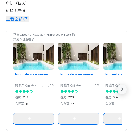
空间（私人）
轮椅无障碍
查看全部 (7)
查看 Crowne Plaza San Francisco Airport 的
策划人也查看了
Promote your venue
Promote your venue
Promote your ve
的 豪华酒店
Washington
, DC
的 豪华酒店
Washington
, DC
的 豪华酒店
Washin
客房
:
237
客房
:
220
客房
:
237
会议室
:
8
会议室
:
17
会议室
:
8