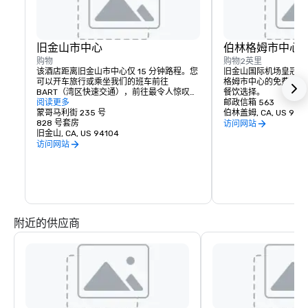
旧金山市中心
伯林格姆市中心
购物
购物
2英里
该酒店距离旧金山市中心仅 15 分钟路程。您
旧金山国际机场皇冠假
可以开车旅行或乘坐我们的班车前往 
格姆市中心的免费班车
BART（湾区快速交通），前往最令人惊叹的
餐饮选择。
世界知名目的地。
阅读更多
邮政信箱 563
蒙哥马利街 235 号
伯林盖姆, CA, US 9401
828 号套房
访问网站
旧金山, CA, US 94104
访问网站
附近的供应商