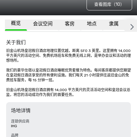
查看图库（10）
概览
会议空间
客房
地点
隶属
更
关于我们
旧金山机场皇冠假日酒店地理位置优越，距离 SFO 3 英里。这里拥有 14,000 
平方英尺的活动空间、免费机场班车和免费无线上网，是举办会议和活动的理
想场所。 

我们的豪华住宿以皇冠假日酒店睡眠优势套餐为特色。每间客房都提供您期望
在皇冠假日酒店享受的所有便利设施。我们每天 21 小时提供往返旧金山的免
费班车服务，每 15 分钟一班。

旧金山机场皇冠假日酒店拥有 14,000 平方英尺的灵活活动空间和皇冠会议总
监，将您的活动成功作为我们的首要任务。
场地详情
连锁供应商
IHG
品牌