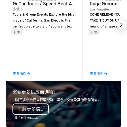
GoCar Tours / Speed Boat Adventures
Rage Ground
多城市
Los Angeles
Tours & Group Events Explore the birth
COME RELIEVE YOUR S
place of California. San Diego is the
TAKE IT OUT ON US! Ha
perfect place to visit if you want to
heard of a rage room?
mix fun with history and recreation
everyday folks can tak
行动
行动
with beauty. We deliver an engaging,
anger- uninhibited and p
fun and high-tech experience. Our
out! We call ours Rage
staff will build you a custom event
based in Los Angeles 
from the ground up or we can modify
stay. We provide a safe
one of our existing activities to meet
environment for those
your exact needs. Our programs are
indulge their destruct
查看简档
查看简档
greatly enhanced by a live
those seeking new expe
scoreboard, photo, video activities,
our utmost desire to 
3D navigation, augmented reality and
options to fit everyon
需要更多供应商选项？
challenges presented on the teams’
cravings through pac
mobile device. We can also
customizable options. Don’t worry
浏览更多供应商以获取视听、娱乐、交通及其他活动所需。
incorporate our Speedboat
though, it’s perfectly 
了解更多信息
Adventures into your group event
full protective gear inc
plans. Check out
Coveralls – Hard hat w
技术支持
www.speedboatadventures.com for
Gloves – Vest We also provide