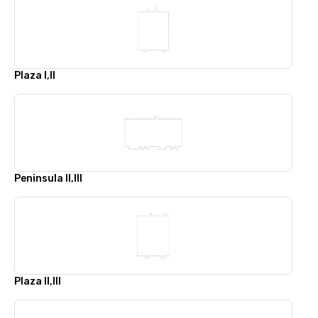
Plaza I,II
Peninsula II,III
Plaza II,III