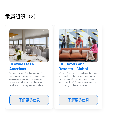
more information on taking your group
weapons/ tools such as: – Pipe
event to the water with our
Bats – Mallets – And i
Speedboat Adventure.
We’ll take care of you,
隶属组织（2）
about a thing, darling
lone wolf, with a group
with a partner for a r
night.
Crowne Plaza
IHG Hotels and
Americas
Resorts - Global
Whether you’re traveling for
We can't create the deck, but we
business, leisure or both, we
can definitely make meetings
connect you to the people,
more fun. So come meet how
places and possibilities to
you meet. We'll get your group
make your stay remarkable.
in the right headspace.
了解更多信息
了解更多信息