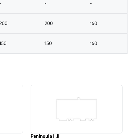
-
-
-
-
200
200
160
8
150
150
160
7
Peninsula II,III