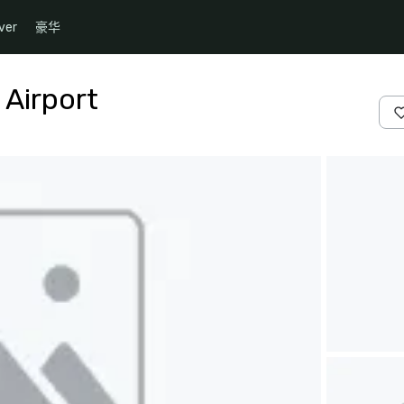
ver
豪华
 Airport