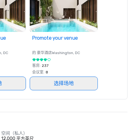
nue
Promote your venue
n
, DC
的 豪华酒店
Washington
, DC
客房
:
237
会议室
:
8
地
选择场地
空间（私人）
12,000 平方英尺