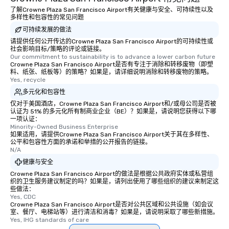
了解Crowne Plaza San Francisco Airport有关健康与安全、可持续性以及
多样性和包容性的常见问题
可持续发展的做法
请提供任何公开传达的Crowne Plaza San Francisco Airport的可持续性或
社会影响目标/策略的评论或链接。
Our commitment to sustainability is to advance a lower carbon future
Crowne Plaza San Francisco Airport是否有专注于消除和转移废物（即塑
料、纸张、纸板等）的策略？如果是，请详细说明消除和转移废物的策略。
Yes, recycle
多元化和包容性
仅对于美国酒店，Crowne Plaza San Francisco Airport和/或母公司是否被
认证为 51% 的多元化所有制商业企业（BE）？如果是，请说明您获得以下哪
一项认证：
Minority-Owned Business Enterprise
如果适用，请提供Crowne Plaza San Francisco Airport关于其在多样性、
公平和包容性方面的承诺和举措的公开报告的链接。
N/A
健康与安全
Crowne Plaza San Francisco Airport的做法是根据公共政府实体或私营组
织的卫生服务建议制定的吗？如果是，请列出使用了哪些组织的建议来制定这
些做法：
Yes, CDC
Crowne Plaza San Francisco Airport是否对公共区域和公共设施（如会议
室、餐厅、电梯站等）进行清洁和消毒？如果是，请说明采取了哪些新措施。
Yes, IHG standards of care