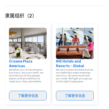
Shopify, and many more.
隶属组织（2）
Crowne Plaza
IHG Hotels and
Americas
Resorts - Global
Whether you’re traveling for
We can't create the deck, but we
business, leisure or both, we
can definitely make meetings
connect you to the people,
more fun. So come meet how
places and possibilities to
you meet. We'll get your group
make your stay remarkable.
in the right headspace.
了解更多信息
了解更多信息