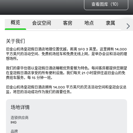
查看图库（10）
概览
会议空间
客房
地点
隶属
更
关于我们
旧金山机场皇冠假日酒店地理位置优越，距离 SFO 3 英里。这里拥有 14,000 
平方英尺的活动空间、免费机场班车和免费无线上网，是举办会议和活动的理
想场所。 

我们的豪华住宿以皇冠假日酒店睡眠优势套餐为特色。每间客房都提供您期望
在皇冠假日酒店享受的所有便利设施。我们每天 21 小时提供往返旧金山的免
费班车服务，每 15 分钟一班。

旧金山机场皇冠假日酒店拥有 14,000 平方英尺的灵活活动空间和皇冠会议总
监，将您的活动成功作为我们的首要任务。
场地详情
连锁供应商
IHG
品牌