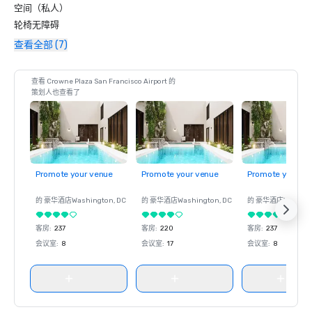
空间（私人）
轮椅无障碍
查看全部 (7)
查看 Crowne Plaza San Francisco Airport 的
策划人也查看了
Promote your venue
Promote your venue
Promote your ve
的 豪华酒店
Washington
, DC
的 豪华酒店
Washington
, DC
的 豪华酒店
Washin
客房
:
237
客房
:
220
客房
:
237
会议室
:
8
会议室
:
17
会议室
:
8