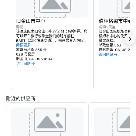
旧金山市中心
伯林格姆市中心
购物
购物
2英里
该酒店距离旧金山市中心仅 15 分钟路程。您
旧金山国际机场皇冠假
可以开车旅行或乘坐我们的班车前往 
格姆市中心的免费班车
BART（湾区快速交通），前往最令人惊叹的
餐饮选择。
世界知名目的地。
阅读更多
邮政信箱 563
蒙哥马利街 235 号
伯林盖姆, CA, US 9401
828 号套房
访问网站
旧金山, CA, US 94104
访问网站
附近的供应商