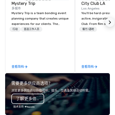
Mystery Trip
City Club LA
多城市
Los Angeles
Mystery Trip is a team bonding event
You'll be hard-pressed
planning company that creates unique
active, invigorating sc
experiences for our clients. The
Club. From film screen
"mystery" is that none of your guests
dinners to high-profil
行动
首选工作人员
餐厅/酒吧
will know what they'll be doing until
networking mixers, City
they experience it (don't worry...you'll
modern forum where t
be in the know!). We believe in the
brightest of our city 
concept of "true fun" - where
and then make them rea
playfulness, connection, and flow
merge - and build each of our events
查看简档
查看简档
with this philosophy in mind in order
to create a space for organic
connection as guests have a shared
需要更多供应商选项？
visceral experience. Over the last 15
years, we have worked all over the US
浏览更多供应商以获取视听、娱乐、交通及其他活动所需。
with hundreds of international blue-
了解更多信息
chip companies, including SpaceX,
Chevron, Google, Red Bull, YouTube,
技术支持
Facebook, Netflix, Cisco, Tiffany & Co,