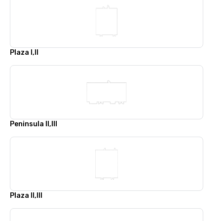
Plaza I,II
Peninsula II,III
Plaza II,III