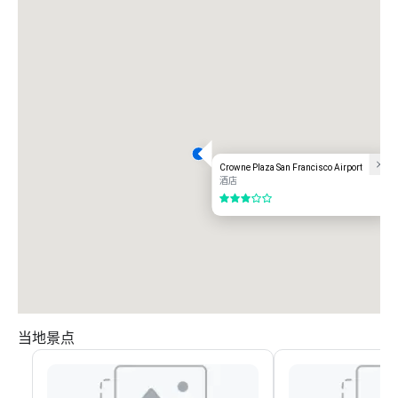
Crowne Plaza San Francisco Airport
酒店
3/5
当地景点