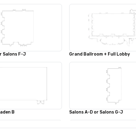
r Salons F-J
Grand Ballroom + Full Lobby
Baden B
Salons A-D or Salons G-J