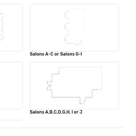
Salons A-C or Salons G-I
Salons A,B,C,D,G,H, I or J