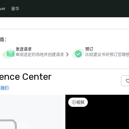
ver
豪华
指南：
发送请求
预订
审阅选定的场地并创建请求
比较建议书并预订您理
rence Center
系我们
视频