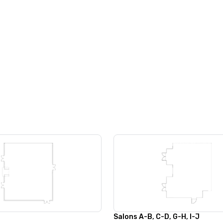
Salons A-B, C-D, G-H, I-J