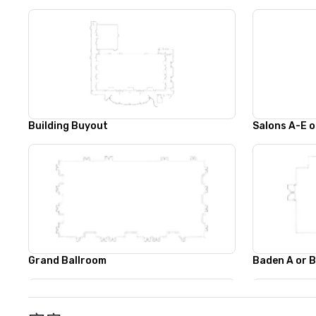
Building Buyout
Salons A-E o
Grand Ballroom
Baden A or 