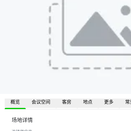
概览
会议空间
客房
地点
更多
常
场地详情