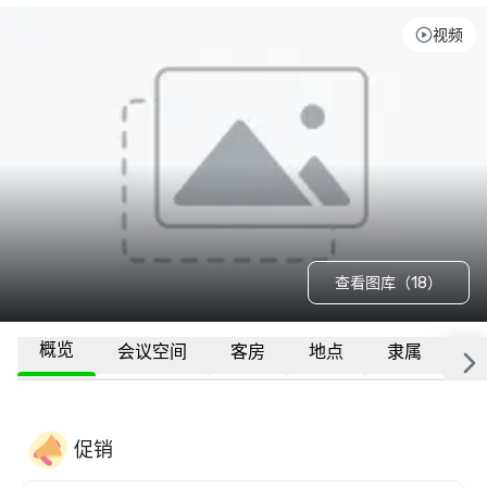
视频
查看图库（18）
概览
会议空间
客房
地点
隶属
更
促销