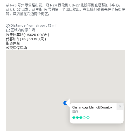
从 I-75 号州际公路出发，沿 I-24 西段到 US-27 北段再到查塔努加市中心。
从 US-27 出发，从主街 1A 号的第一个出口驶出。在红绿灯处首先在卡特街左
转，酒店就在右边两个街区。
Distance from airport 13 mi
区域内的停车场
收费停车场
(
US$25.00
/
天
)
代客泊车
(
US$30.00
/
天
)
街道停车
公交车停车场
Chattanooga Marriott Downtown
酒店
3/5