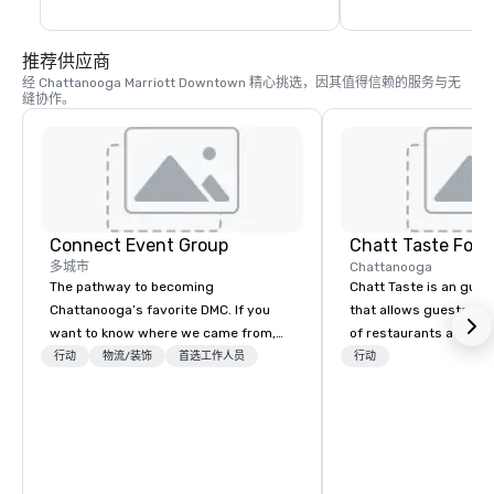
推荐供应商
经 Chattanooga Marriott Downtown 精心挑选，因其值得信赖的服务与无
缝协作。
Connect Event Group
Chatt Taste Food
多城市
Chattanooga
The pathway to becoming
Chatt Taste is an guid
Chattanooga’s favorite DMC. If you
that allows guests to v
want to know where we came from,
of restaurants at once
we’re going to have to go all the way
行动
物流/装饰
首选工作人员
行动
back to the year 2000 (yep, we’ve
been around for a while!). That’s when
our company was founded in
Tennessee, but back then we were
known as Specialty Planners