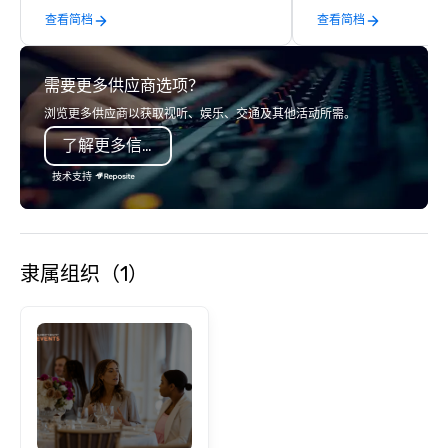
International (SPI). Our primary focus
查看简档
查看简档
was on meeting and corporate
incentive travel planning. It wasn’t
long before we moved our
需要更多供应商选项？
headquarters to the glittering lights
of Las Vegas, where we worked with
浏览更多供应商以获取视听、娱乐、交通及其他活动所需。
corporate clients traveling all over the
了解更多信息
globe – everywhere from El Salvador
to San Francisco. We loved our time
技术支持
under Vegas’ bright neon colors, but in
2014 the hills of Tennessee called us
home. After moving our corporate
headquarters back to Middle
隶属组织（1）
Tennessee, we expanded our offerings
to include all DMC services. We found
that having our trifecta of offerings
made us truly unstoppable – DMC
services, meeting planning, and
incentive travel all under one
umbrella. Our clients were thrilled! We
like to keep things fresh, so we soon
decided it was time for another