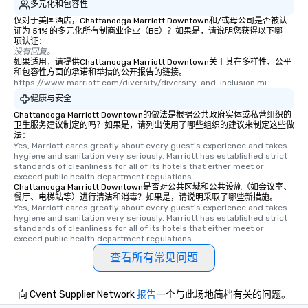
多元化和包容性
仅对于美国酒店，Chattanooga Marriott Downtown和/或母公司是否被认
证为 51% 的多元化所有制商业企业（BE）？如果是，请说明您获得以下哪一
项认证：
没有回复。
如果适用，请提供Chattanooga Marriott Downtown关于其在多样性、公平
和包容性方面的承诺和举措的公开报告的链接。
https://www.marriott.com/diversity/diversity-and-inclusion.mi
健康与安全
Chattanooga Marriott Downtown的做法是根据公共政府实体或私营组织的
卫生服务建议制定的吗？如果是，请列出使用了哪些组织的建议来制定这些做
法：
Yes, Marriott cares greatly about every guest's experience and takes 
hygiene and sanitation very seriously. Marriott has established strict 
standards of cleanliness for all of its hotels that either meet or 
exceed public health department regulations. 
Chattanooga Marriott Downtown是否对公共区域和公共设施（如会议室、
餐厅、电梯站等）进行清洁和消毒？如果是，请说明采取了哪些新措施。
Yes, Marriott cares greatly about every guest's experience and takes 
hygiene and sanitation very seriously. Marriott has established strict 
standards of cleanliness for all of its hotels that either meet or 
exceed public health department regulations. 
查看所有常见问题
向 Cvent Supplier Network
报告
一个与此场地简档有关的问题。