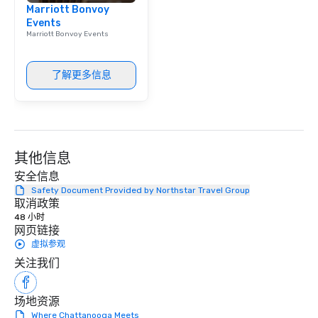
Marriott Bonvoy
change. That’s when we rebranded
Events
into Connect Event Group. We felt our
Marriott Bonvoy Events
new name really encompassed
exactly what we do. We connect
groups of people through strategic
了解更多信息
events, meetings, and trips. Along
with the new brand, we also moved
our company headquarters to
beautiful Chattanooga, Tennessee.
And the rest, as they say, is history.
其他信息
And that’s how we became the
安全信息
leading Chattanooga DMC!
Safety Document Provided by Northstar Travel Group
取消政策
48 小时
网页链接
虚拟参观
关注我们
场地资源
Where Chattanooga Meets