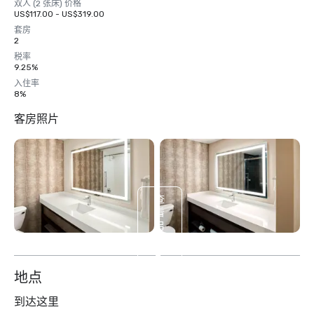
双人 (2 张床) 价格
US$117.00 - US$319.00
套房
2
税率
9.25%
入住率
8%
客房照片
查
看
另
外
2
个
地点
到达这里