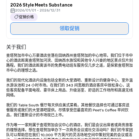
2026 Style Meets Substance
2026/01/01 - 2026/12/31
促销价格
领取促销
关于我们
查塔努加市中心万豪酒店坐落在田纳西州查塔努加的中心地带。我们位于市中
心的酒店距离查塔努加河滨、田纳西水族馆和其他令人兴奋的地区景点仅片刻
路程。我们的酒店距离该市的免费电动班车服务仅几步之遥，是探索查塔努加
市中心的理想之选。

我们的现代化酒店内设施包括全新的大堂酒吧、重新设计的健身中心、室外温
水游泳池和 24 小时市场。在我们的 343 间宽敞的酒店客房中放松身心，这
些客房配备平面电视、豪华床上用品、升级浴室、舒适的工作场所和高速无线
网络。

我们的 Table South 餐厅每天供应美式菜肴。其他餐饮选择也可通过客房送
餐服务或我们的大堂酒吧提供。尽情享受您最喜欢的 Peet's Coffee 早间饮
品，我们重新设计的市场现已上市。

作为唯一一家附属于查塔努加会议中心的酒店，我们是会议出席者或商务旅客
的理想选择。想在查塔努加举办下一次商务会议或社交活动吗？我们的专家团
队可以帮助您在我们 10,000 平方英尺的灵活场地空间中策划完美的会议或活