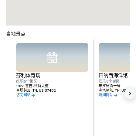
当地景点
芬利体育场
田纳西海洋馆
娱乐
5个街区
娱乐
8个街区
1826 雷吉·怀特大道
布罗德街一号
查塔努加, TN, US 37402
查塔努加, TN, US 3740
访问网站
访问网站