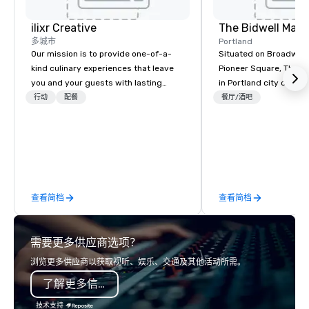
ilixr Creative
The Bidwell Marri
多城市
Portland
Our mission is to provide one-of-a-
Situated on Broadway 
kind culinary experiences that leave
Pioneer Square, The Bid
you and your guests with lasting
in Portland city center
memories and satiated palates. Every
edge of the forest: th
行动
配餐
餐厅/酒吧
detail is meticulously thought out, and
location for those see
our commitment to hospitality, with
entertainment, and rela
over 40 years of experience working
one place. Our downto
in some of the world's most
hotel allows you to hav
acclaimed restaurants, brings a level
the city and one foot in
of excellence rarely found in the
times with outdoor eq
查看简档
查看简档
catering industry.
at Base Camp, one co
rental per day is inclu
stay's destination fee
需要更多供应商选项？
experience at one of t
to stay in Portland.
浏览更多供应商以获取视听、娱乐、交通及其他活动所需。
了解更多信息
技术支持