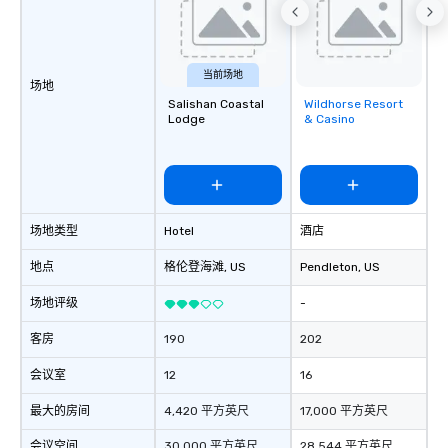
当前场地
场地
Salishan Coastal
Wildhorse Resort
Removed from
Lodge
& Casino
favorites
场地类型
Hotel
酒店
地点
格伦登海滩
, US
Pendleton
, US
场地评级
-
客房
190
202
会议室
12
16
最大的房间
4,420 平方英尺
17,000 平方英尺
会议空间
30,000 平方英尺
28,544 平方英尺