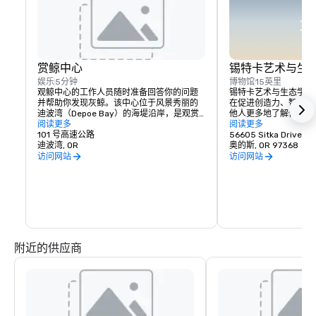
赏鲸中心
锡特卡艺术与生
娱乐
5分钟
博物馆
15英里
观鲸中心的工作人员随时准备回答你的问题
锡特卡艺术与生态学中心
并帮助你发现灰鲸。该中心位于风景秀丽的
在促进创造力、智力探
迪波湾（Depoe Bay）的海堤沿岸，是观赏
他人更多地了解他们的
鲸鱼吹击、潜水、间谍跳跃和突破的理想场
阅读更多
与自然的联系，锡特卡
阅读更多
所。

101 号高速公路
大艺术、自然和人类之
56605 Sitka Drive
迪波湾, OR
奥的斯, OR 97368
全年在俄勒冈海岸观鲸！

锡特卡中心提供研讨会
访问网站
访问网站
同时维护适合其需求的
在最繁忙的几周里，成千上万的灰鲸在往返
特角和萨蒙河河口附近
阿拉斯加和墨西哥水域的途中越过我们的窗
调。

户迁移。我们整年都在监视，你永远不知道
谁会游过。从我们的窗户发现了许多物种，
从字面上看，锡特卡中
包括座头鲸、逆戟鲸、海豚、海豚甚至蓝
陆地与天空交汇，盐水
鲸。
是一个多元化的人群和
形的地方。
附近的供应商