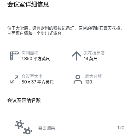
会议室详细信息
位于大堂层，设有定制的穆拉诺吊灯、原创的模制石膏天花板、
三面窗户墙和一个步出式露台。
房间面积
天花板高度
1,850 平方英尺
13 英尺
会议室大小
最大名额
50 x 37 平方英尺
120
会议室容纳名额
宴会圆桌
120