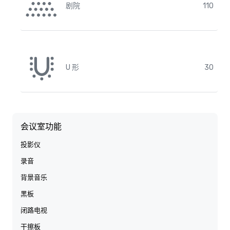
剧院
110
U 形
30
会议室功能
投影仪
录音
背景音乐
黑板
闭路电视
干擦板