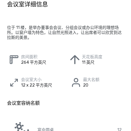
会议室详细信息
位于 11 楼，是举办董事会会议、分组会议或办公环境的理想场
所。以窗户墙为特色，让自然光照进入，让出席者可以欣赏到达
拉斯的美景。
房间面积
天花板高度
264 平方英尺
11 英尺
会议室大小
最大名额
12 x 22 平方英尺
20
会议室容纳名额
宴会圆桌
12