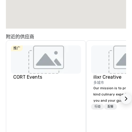
附近的供应商
推广
CORT Events
ilixr Creative
多城市
Our mission is to prov
kind culinary experien
you and your guests wi
memories and satiated
行动
配餐
detail is meticulously 
our commitment to hosp
over 40 years of expe
in some of the world'