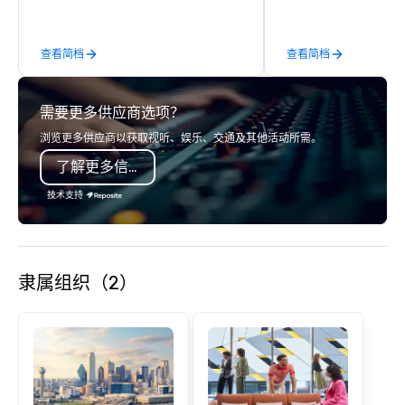
acclaimed restaurants,
of excellence rarely fo
查看简档
查看简档
catering industry.
需要更多供应商选项？
浏览更多供应商以获取视听、娱乐、交通及其他活动所需。
了解更多信息
技术支持
隶属组织（2）