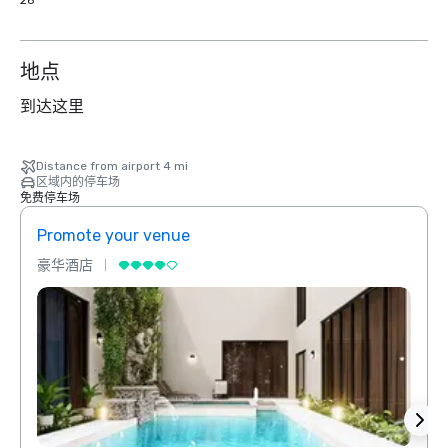
26
地点
到达这里
Distance from airport 4 mi
区域内的停车场
免费停车场
Promote your venue
Prom
豪华酒店
豪华