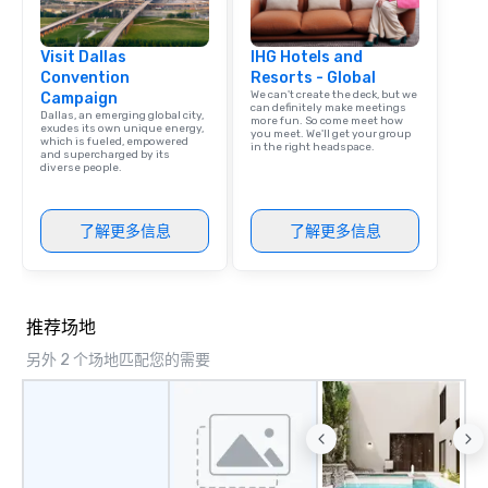
Visit Dallas
IHG Hotels and
Convention
Resorts - Global
We can't create the deck, but we
Campaign
can definitely make meetings
Dallas, an emerging global city,
more fun. So come meet how
exudes its own unique energy,
you meet. We'll get your group
which is fueled, empowered
in the right headspace.
and supercharged by its
diverse people.
了解更多信息
了解更多信息
推荐场地
另外 2 个场地匹配您的需要