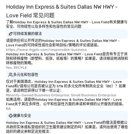
Holiday Inn Express & Suites Dallas NW HWY -
Love Field 常见问题
了解Holiday Inn Express & Suites Dallas NW HWY - Love Field有关健康与
安全、可持续性以及多样性和包容性的常见问题
可持续发展的做法
请提供任何公开传达的Holiday Inn Express & Suites Dallas NW HWY -
Love Field的可持续性或社会影响目标/策略的评论或链接。
https://www.ihgplc.com/responsible-business
Holiday Inn Express & Suites Dallas NW HWY - Love Field是否有专注于消
除和转移废物（即塑料、纸张、纸板等）的策略？如果是，请详细说明消除和
转移废物的策略。
Yes, RECYLE
多元化和包容性
仅对于美国酒店，Holiday Inn Express & Suites Dallas NW HWY - Love
Field和/或母公司是否被认证为 51% 的多元化所有制商业企业（BE）？如果
是，请说明您获得以下哪一项认证：
Minority-Owned Business Enterprise, Small Business Enterprise
如果适用，请提供Holiday Inn Express & Suites Dallas NW HWY - Love
Field关于其在多样性、公平和包容性方面的承诺和举措的公开报告的链接。
NA
健康与安全
Holiday Inn Express & Suites Dallas NW HWY - Love Field的做法是根据公
共政府实体或私营组织的卫生服务建议制定的吗？如果是，请列出使用了哪些
组织的建议来制定这些做法：