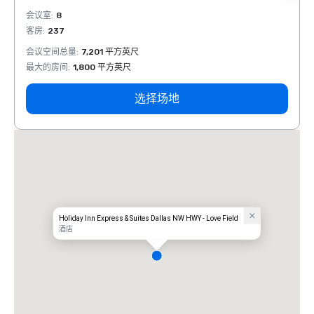
会议室
:
8
会议室
客房
:
237
客房
:
会议空间总量
:
7,201 平方英尺
会议空
最大的房间
:
1,800 平方英尺
最大的
选择场地
Holiday Inn Express & Suites Dallas NW HWY - Love Field
酒店