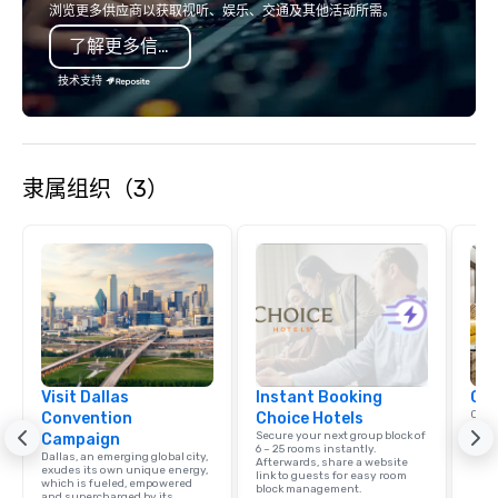
浏览更多供应商以获取视听、娱乐、交通及其他活动所需。
了解更多信息
技术支持
隶属组织（3）
Visit Dallas
Instant Booking
Cho
Conn
Convention
Choice Hotels
Grou
Secure your next group block of
Campaign
Choi
6 – 25 rooms instantly.
Dallas, an emerging global city,
Afterwards, share a website
exudes its own unique energy,
link to guests for easy room
which is fueled, empowered
block management.
and supercharged by its