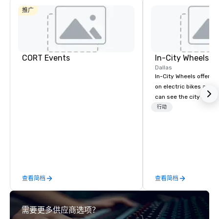
推广
Budget Suites
of America
Empire
Central/Dallas
Crowne Pl
Dallas Ma
Ctr - Love
CORT Events
In-City Wheels
Field
Dallas
In-City Wheels offers t
on electric bikes and 
can see the city in th
possible. Our tours ar
行动
customizable, so you 
which parts of Dallas 
And our guides are the
business, so you’re g
have a good time.
查看简档
查看简档
需要更多供应商选项？