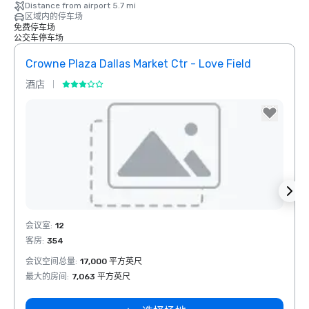
Distance from airport 5.7 mi
区域内的停车场
免费停车场
公交车停车场
Crowne Plaza Dallas Market Ctr - Love Field
Holid
酒店
酒店
Removed from favorites
Rem
会议室
:
12
会议室
客房
:
354
客房
:
会议空间总量
:
17,000 平方英尺
会议空
最大的房间
:
7,063 平方英尺
最大的