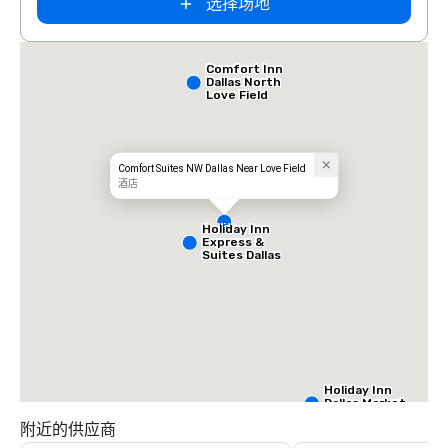
选择场地
Comfort Inn
Dallas North
Love Field
Airport
Comfort Suites NW Dallas Near Love Field
酒店
Holiday Inn
Express &
Suites Dallas
NW HWY - Love
Field
Holiday Inn
Dallas Market
Ctr Love Field
附近的供应商