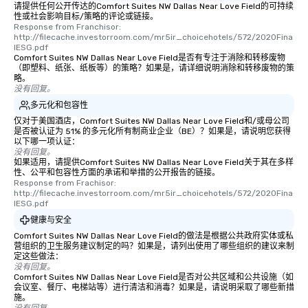
请提供任何公开传达的Comfort Suites NW Dallas Near Love Field的可持续
性或社会影响目标/策略的评论或链接。
Response from Franchisor: 
http://filecache.investorroom.com/mr5ir_choicehotels/572/2020Fina
lESG.pdf
Comfort Suites NW Dallas Near Love Field是否有专注于消除和转移废物
（即塑料、纸张、纸板等）的策略？如果是，请详细说明消除和转移废物的策
略。
没有回复。
多元化和包容性
仅对于美国酒店，Comfort Suites NW Dallas Near Love Field和/或母公司
是否被认证为 51% 的多元化所有制商业企业（BE）？如果是，请说明您获得
以下哪一项认证：
没有回复。
如果适用，请提供Comfort Suites NW Dallas Near Love Field关于其在多样
性、公平和包容性方面的承诺和举措的公开报告的链接。
Response from Frachisor: 
http://filecache.investorroom.com/mr5ir_choicehotels/572/2020Fina
lESG.pdf
健康与安全
Comfort Suites NW Dallas Near Love Field的做法是根据公共政府实体或私
营组织的卫生服务建议制定的吗？如果是，请列出使用了哪些组织的建议来制
定这些做法：
没有回复。
Comfort Suites NW Dallas Near Love Field是否对公共区域和公共设施（如
会议室、餐厅、电梯站等）进行清洁和消毒？如果是，请说明采取了哪些新措
施。