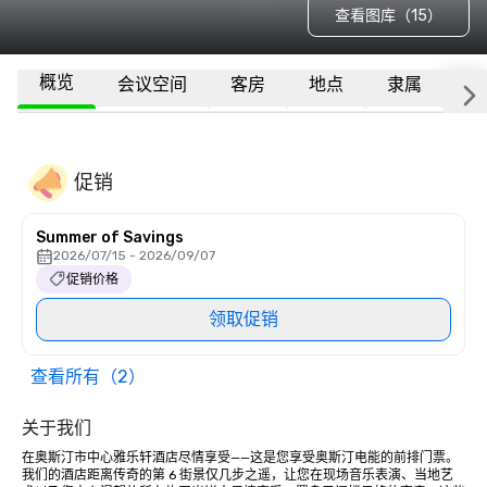
查看图库（15）
概览
会议空间
客房
地点
隶属
更
促销
Summer of Savings
2026/07/15 - 2026/09/07
促销价格
领取促销
查看所有（2）
关于我们
在奥斯汀市中心雅乐轩酒店尽情享受——这是您享受奥斯汀电能的前排门票。
我们的酒店距离传奇的第 6 街景仅几步之遥，让您在现场音乐表演、当地艺