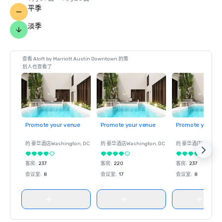
平季
淡季
查看 Aloft by Marriott Austin Downtown 的策
划人也查看了
Promote your venue
Promote your venue
Promote your ve
的 豪华酒店
Washington
, DC
的 豪华酒店
Washington
, DC
的 豪华酒店
Washin
客房
:
237
客房
:
220
客房
:
237
会议室
:
8
会议室
:
17
会议室
:
8