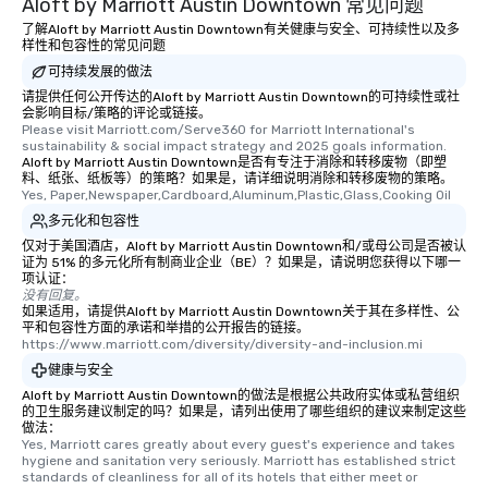
Aloft by Marriott Austin Downtown 常见问题
了解Aloft by Marriott Austin Downtown有关健康与安全、可持续性以及多
样性和包容性的常见问题
可持续发展的做法
请提供任何公开传达的Aloft by Marriott Austin Downtown的可持续性或社
会影响目标/策略的评论或链接。
Please visit Marriott.com/Serve360 for Marriott International's 
sustainability & social impact strategy and 2025 goals information.
Aloft by Marriott Austin Downtown是否有专注于消除和转移废物（即塑
料、纸张、纸板等）的策略？如果是，请详细说明消除和转移废物的策略。
Yes, Paper,Newspaper,Cardboard,Aluminum,Plastic,Glass,Cooking Oil
多元化和包容性
仅对于美国酒店，Aloft by Marriott Austin Downtown和/或母公司是否被认
证为 51% 的多元化所有制商业企业（BE）？如果是，请说明您获得以下哪一
项认证：
没有回复。
如果适用，请提供Aloft by Marriott Austin Downtown关于其在多样性、公
平和包容性方面的承诺和举措的公开报告的链接。
https://www.marriott.com/diversity/diversity-and-inclusion.mi
健康与安全
Aloft by Marriott Austin Downtown的做法是根据公共政府实体或私营组织
的卫生服务建议制定的吗？如果是，请列出使用了哪些组织的建议来制定这些
做法：
Yes, Marriott cares greatly about every guest's experience and takes 
hygiene and sanitation very seriously. Marriott has established strict 
standards of cleanliness for all of its hotels that either meet or 