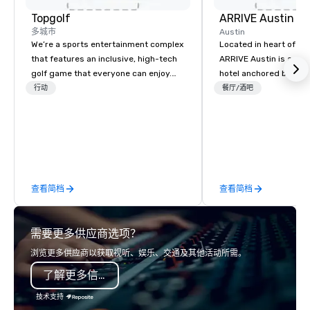
Topgolf
ARRIVE Austin
多城市
Austin
We’re a sports entertainment complex
Located in heart of Eas
that features an inclusive, high-tech
ARRIVE Austin is an 8
golf game that everyone can enjoy.
hotel anchored by res
Paired with an outstanding food and
bars that complement 
行动
餐厅/酒吧
beverage menu, climate-controlled
State’s food and drink
hitting bays and music, every Topgolf
architectural landmark
has an energetic hum that you can
remarkable façade, the
feel right when you walk through the
rooms feature distinc
door.
artwork – collages by
that pay tribute to the
查看简档
查看简档
“cowboy mythology,” a
inspiration from the u
landscape.
需要更多供应商选项？
浏览更多供应商以获取视听、娱乐、交通及其他活动所需。
了解更多信息
技术支持