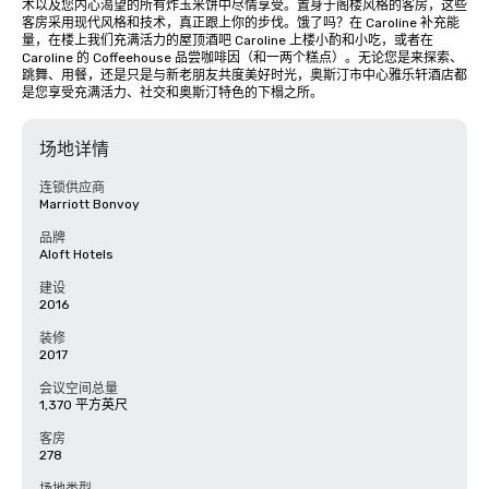
术以及您内心渴望的所有炸玉米饼中尽情享受。置身于阁楼风格的客房，这些
客房采用现代风格和技术，真正跟上你的步伐。饿了吗？在 Caroline 补充能
量，在楼上我们充满活力的屋顶酒吧 Caroline 上楼小酌和小吃，或者在 
Caroline 的 Coffeehouse 品尝咖啡因（和一两个糕点）。无论您是来探索、
跳舞、用餐，还是只是与新老朋友共度美好时光，奥斯汀市中心雅乐轩酒店都
是您享受充满活力、社交和奥斯汀特色的下榻之所。
场地详情
连锁供应商
Marriott Bonvoy
品牌
Aloft Hotels
建设
2016
装修
2017
会议空间总量
1,370 平方英尺
客房
278