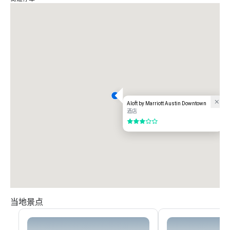
Aloft by Marriott Austin Downtown
酒店
3/5
当地景点