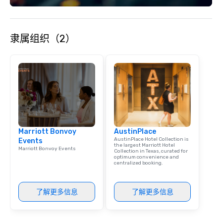
隶属组织（2）
Marriott Bonvoy
AustinPlace
AustinPlace Hotel Collection is
Events
the largest Marriott Hotel
Marriott Bonvoy Events
Collection in Texas, curated for
optimum convenience and
centralized booking.
了解更多信息
了解更多信息