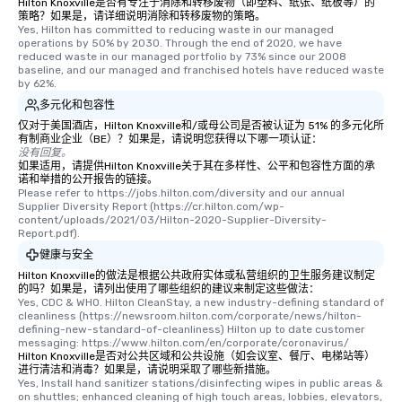
Hilton Knoxville是否有专注于消除和转移废物（即塑料、纸张、纸板等）的
策略？如果是，请详细说明消除和转移废物的策略。
Yes, Hilton has committed to reducing waste in our managed 
operations by 50% by 2030. Through the end of 2020, we have 
reduced waste in our managed portfolio by 73% since our 2008 
baseline, and our managed and franchised hotels have reduced waste 
by 62%.
多元化和包容性
仅对于美国酒店，Hilton Knoxville和/或母公司是否被认证为 51% 的多元化所
有制商业企业（BE）？如果是，请说明您获得以下哪一项认证：
没有回复。
如果适用，请提供Hilton Knoxville关于其在多样性、公平和包容性方面的承
诺和举措的公开报告的链接。
Please refer to https://jobs.hilton.com/diversity and our annual 
Supplier Diversity Report (https://cr.hilton.com/wp-
content/uploads/2021/03/Hilton-2020-Supplier-Diversity-
Report.pdf).
健康与安全
Hilton Knoxville的做法是根据公共政府实体或私营组织的卫生服务建议制定
的吗？如果是，请列出使用了哪些组织的建议来制定这些做法：
Yes, CDC & WHO. Hilton CleanStay, a new industry-defining standard of 
cleanliness (https://newsroom.hilton.com/corporate/news/hilton-
defining-new-standard-of-cleanliness) Hilton up to date customer 
messaging: https://www.hilton.com/en/corporate/coronavirus/
Hilton Knoxville是否对公共区域和公共设施（如会议室、餐厅、电梯站等）
进行清洁和消毒？如果是，请说明采取了哪些新措施。
Yes, Install hand sanitizer stations/disinfecting wipes in public areas & 
on shuttles; enhanced cleaning of high touch areas, lobbies, elevators, 