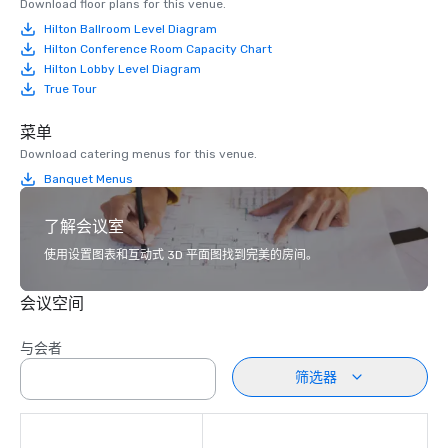
Download floor plans for this venue.
Hilton Ballroom Level Diagram
Hilton Conference Room Capacity Chart
Hilton Lobby Level Diagram
True Tour
菜单
Download catering menus for this venue.
Banquet Menus
了解会议室
使用设置图表和互动式 3D 平面图找到完美的房间。
会议空间
与会者
筛选器