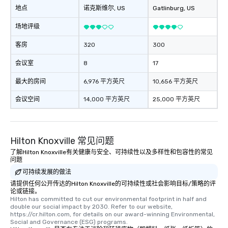
地点
诺克斯维尔
, US
Gatlinburg
, US
场地评级
客房
320
300
会议室
8
17
最大的房间
6,976 平方英尺
10,656 平方英尺
会议空间
14,000 平方英尺
25,000 平方英尺
Hilton Knoxville 常见问题
了解Hilton Knoxville有关健康与安全、可持续性以及多样性和包容性的常见
问题
可持续发展的做法
请提供任何公开传达的Hilton Knoxville的可持续性或社会影响目标/策略的评
论或链接。
Hilton has committed to cut our environmental footprint in half and 
double our social impact by 2030. Refer to our website, 
https://cr.hilton.com, for details on our award-winning Environmental, 
Social and Governance (ESG) programs.