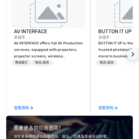
AV INTERFACE
BUTTON IT UP
多城市
多城市
AV INTERFACE offers full AV Production
BUTTON IT UP is the S
services, equipped with projectors,
trusted photobooth pro
projector screens, wireless
more! In business for 35+ years, we
microphones, powered speakers, flat
have the largest varie
聘请娱乐
物流/装饰
物流/装饰
screen monitors, interfaces, flip
photo/video booths a
charts, lighting, stage and sound, for
activations to make s
events, DJ's, and Photo Booths
make memories last a l
nationwide.
查看简档
查看简档
需要更多供应商选项？
浏览更多供应商以获取视听、娱乐、交通及其他活动所需。