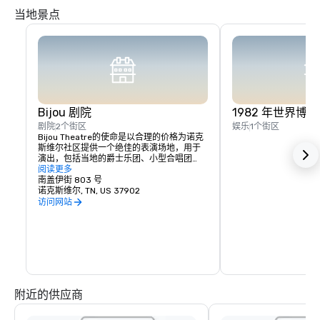
当地景点
Bijou 剧院
1982 年世界博
剧院
2个街区
娱乐
1个街区
Bijou Theatre的使命是以合理的价格为诺克
斯维尔社区提供一个绝佳的表演场地，用于
演出，包括当地的爵士乐团、小型合唱团
体、独奏和小型器乐团体、学生歌剧制作和
阅读更多
当地音乐剧。此外，Bijou致力于举办特殊的
南盖伊街 803 号
文化和娱乐活动，以丰富东田纳西州的生
诺克斯维尔, TN, US 37902
活，刺激文化多样性，促进市中心的发展，
访问网站
并体现出表演艺术的卓越表演艺术。
附近的供应商