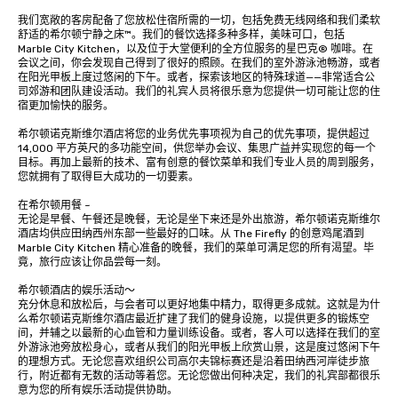
我们宽敞的客房配备了您放松住宿所需的一切，包括免费无线网络和我们柔软
舒适的希尔顿宁静之床™。我们的餐饮选择多种多样，美味可口，包括 
Marble City Kitchen，以及位于大堂便利的全方位服务的星巴克® 咖啡。在
会议之间，你会发现自己得到了很好的照顾。在我们的室外游泳池畅游，或者
在阳光甲板上度过悠闲的下午。或者，探索该地区的特殊球道——非常适合公
司郊游和团队建设活动。我们的礼宾人员将很乐意为您提供一切可能让您的住
宿更加愉快的服务。

希尔顿诺克斯维尔酒店将您的业务优先事项视为自己的优先事项，提供超过 
14,000 平方英尺的多功能空间，供您举办会议、集思广益并实现您的每一个
目标。再加上最新的技术、富有创意的餐饮菜单和我们专业人员的周到服务，
您就拥有了取得巨大成功的一切要素。

在希尔顿用餐 ~

无论是早餐、午餐还是晚餐，无论是坐下来还是外出旅游，希尔顿诺克斯维尔
酒店均供应田纳西州东部一些最好的口味。从 The Firefly 的创意鸡尾酒到 
Marble City Kitchen 精心准备的晚餐，我们的菜单可满足您的所有渴望。毕
竟，旅行应该让你品尝每一刻。

希尔顿酒店的娱乐活动〜

充分休息和放松后，与会者可以更好地集中精力，取得更多成就。这就是为什
么希尔顿诺克斯维尔酒店最近扩建了我们的健身设施，以提供更多的锻炼空
间，并辅之以最新的心血管和力量训练设备。或者，客人可以选择在我们的室
外游泳池旁放松身心，或者从我们的阳光甲板上欣赏山景，这是度过悠闲下午
的理想方式。无论您喜欢组织公司高尔夫锦标赛还是沿着田纳西河岸徒步旅
行，附近都有无数的活动等着您。无论您做出何种决定，我们的礼宾部都很乐
意为您的所有娱乐活动提供协助。
