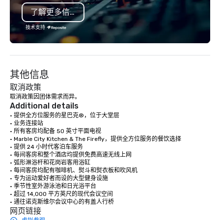
了解更多信息
技术支持
其他信息
取消政策
取消政策因团体需求而异。
Additional details
• 提供全方位服务的星巴克®，位于大堂层

• 业务连接站 

• 所有客房均配备 50 英寸平面电视

• Marble City Kitchen & The Firefly，提供全方位服务的餐饮选择

• 提供 24 小时代客泊车服务

• 每间客房和整个酒店均提供免费高速无线上网

• 弧形淋浴杆和花岗岩客用浴缸

• 每间客房均配有咖啡机、熨斗和熨衣板和吹风机

• 专为运动爱好者而设的大型健身设施

• 季节性室外游泳池和日光浴平台

• 超过 14,000 平方英尺的现代会议空间

• 通往诺克斯维尔会议中心的有盖人行桥
网页链接