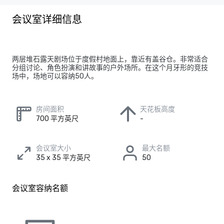
会议室详细信息
两层堆石露天剧场位于度假村地面上，靠近有盖谷仓。非常适合
分组讨论、角色扮演和讲故事的户外场所。在这个月牙形的竞技
场中，场地可以容纳50人。
房间面积
天花板高度
700 平方英尺
-
会议室大小
最大名额
35 x 35 平方英尺
50
会议室容纳名额