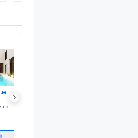
nue
Promote your venue
n
, DC
的 豪华酒店
Washington
, DC
客房
:
237
会议室
:
8
地
选择场地