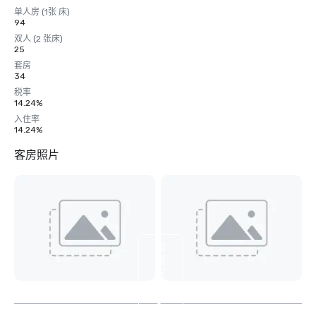
单人房 (1张 床)
94
双人 (2 张床)
25
套房
34
税率
14.24%
入住率
14.24%
客房照片
查
看
另
外
8
个