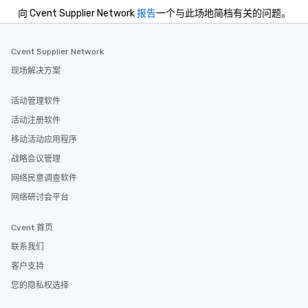
group experience, booking flexibility is
向 Cvent Supplier Network
报告
一个与此场地简档有关的问题。
key. Whether you desire a tour during
business hours or early evening right
after work, we can coordinate with
Cvent Supplier Network
you to provide options that fit your
现场解决方案
needs. Go for as Long or as Short as
You Like Along with flexible
活动管理软件
scheduling, Lip Smacking Foodie
活动注册软件
Tours also provides a range of tour
durations. Our shortest tour is about
移动活动应用程序
2.5 hours; our longest is about 5
战略会议管理
hours, with optional add-ons and
网络民意调查软件
incentives.
网络研讨会平台
Cvent 首页
联系我们
客户支持
您的隐私权选择