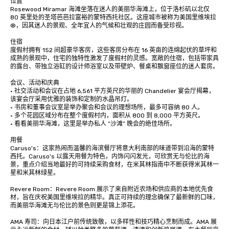
位置

Rosewood Miramar 海滩坐落在迷人的美丽华海滩上，位于洛杉矶以北仅 
80 英里处的圣塔芭芭拉富裕的蒙特西托社区。这座城市被称为美国里维埃拉
®，因其迷人的景观、全年宜人的气候和壮观的庄园而备受珍视。

住宿

度假村拥有 152 间超豪华客房，这些客房分布在 16 英亩的连绵起伏的草坪和
成熟的景观中，住宅的独特性激发了度假村的灵感。宽敞的住宿，包括带家具
的露台、带独立浴缸的设计师浴室以及带壁炉、餐桌和飘窗座位的迷人套房。

会议、活动和庆典

· 社交活动和会议在占地 6,561 平方英尺的华丽的 Chandelier 宴会厅揭幕，
该宴会厅采用优雅的装饰和定制的水晶吊灯。

· 书房和董事会议室是举办聚会和会议的理想场所，最多可容纳 80 人。

· 多个花园区域分布在整个度假村内，面积从 800 到 8,000 平方英尺。

· 看看美丽华海滩，这里是举办私人 “沙滩” 晚会的绝佳场所。

用餐

Caruso's：这家热闹而温馨的海滨餐厅将意大利南部的味道带到沿海的蒙特
西托。Caruso's 以露天用餐为特色，内饰闪闪发光，可欣赏无与伦比的海
景，重点介绍当地最好的可持续采购食材，在米其林指南中不断获得米其林一
星和米其林绿星。 

Revere Room：Revere Room 展示了来自附近农场和供应商的本地优先食
材，旨在庆祝美国里维埃拉的精华。真正可持续的理念确保了最新鲜的口味，
而美丽华海滩无与伦比的景色则更是锦上添花。

AMA 寿司：向日本江户前传统致敬，以多样性和技巧精心烹制而成。AMA 展