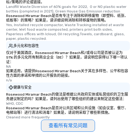
标/策略的评论或链接。
knowledgeable, professional guide
Landfill Waste Diversion of 60% goals for 2022,  0 or NO plastic water 
bottles (completed in 2021), Green House Gas Emission reduction
who leads the group on a walking tour,
Rosewood Miramar Beach是否有专注于消除和转移废物（即塑料、纸张、
offering engaging tidbits and
纸板等）的策略？如果是，请详细说明消除和转移废物的策略。
fascinating stories. Several other
Yes, Installed recycle compactor, Waste Tracking installed at waste 
center, Wet food waste composted, printers print both sides, 
interactive experiences are included
Paperless offices with Icloud, Oil recycling.Towels, cardboard, glass, 
along the way exclusively to our tours,
paper, plastic recycled.
ensuring there is never a dull moment.
多元化和包容性
Different Types of Cuisine Our
仅对于美国酒店，Rosewood Miramar Beach和/或母公司是否被认证为
experiences offer the ability to enjoy
51% 的多元化所有制商业企业（BE）？如果是，请说明您获得以下哪一项认
证：
several renowned restaurants in one
NA
convenient outing, including ones you
如果适用，请提供Rosewood Miramar Beach关于其在多样性、公平和包容
and your guests might not have
性方面的承诺和举措的公开报告的链接。
n/a
discovered otherwise on your own or
健康与安全
at a typical corporate dinner. We offer
Rosewood Miramar Beach的做法是根据公共政府实体或私营组织的卫生服
a way to try some of the finest spots
务建议制定的吗？如果是，请列出使用了哪些组织的建议来制定这些做法：
in the city and dive into various
WHO, CDC
cuisines and dishes. All the pre-
Rosewood Miramar Beach是否对公共区域和公共设施（如会议室、餐厅、
电梯站等）进行清洁和消毒？如果是，请说明采取了哪些新措施。
selected dishes are curated to our
Cleaned more frequently
high standards to ensure they will
查看所有常见问题
delight any palate. Tours Available
from Day to Night With any corporate