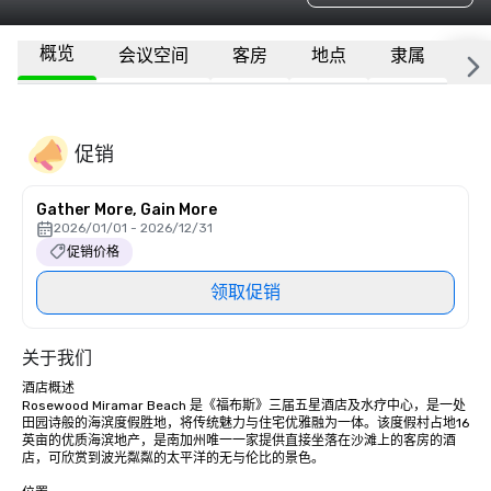
概览
会议空间
客房
地点
隶属
更
促销
Gather More, Gain More
2026/01/01 - 2026/12/31
促销价格
领取促销
关于我们
酒店概述

Rosewood Miramar Beach 是《福布斯》三届五星酒店及水疗中心，是一处
田园诗般的海滨度假胜地，将传统魅力与住宅优雅融为一体。该度假村占地16
英亩的优质海滨地产，是南加州唯一一家提供直接坐落在沙滩上的客房的酒
店，可欣赏到波光粼粼的太平洋的无与伦比的景色。
