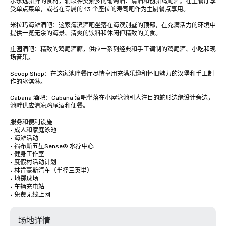
示永远新鲜的食材，辅以种类繁多的葡萄酒、清酒和创新鸡尾酒。在主餐厅享
受单点菜单，或者在专属的 13 个座位的寿司吧作为主厨餐点享用。

米拉玛海滩酒吧：这家海滨酒吧坐落在海滨别墅的顶部，在充满活力的环境中
提供一览无余的海景、清爽的饮料和休闲但精致的美食。

庄园酒吧：精致的鸡尾酒廊，供应一系列经典和手工调制的鸡尾酒、小吃和现
场音乐。

Scoop Shop：在这家池畔餐厅尽情享用充满乐趣和怀旧魅力的汉堡和手工制
作的冰淇淋。

Cabana 酒吧：Cabana 酒吧坐落在小屋泳池引人注目的蛇形边缘设计旁边，
池畔供应清凉鸡尾酒和便餐。

服务和便利设施

· 成人和家庭泳池

· 海滩活动

· 福布斯五星Sense® 水疗中心

· 健身工作室

· 度假村活动计划

· 林肯豪斯汽车（半径三英里）

· 地掷球场

· 车辆充电站

· 免费无线上网
场地详情