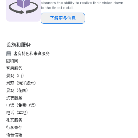
连续第三年被评为五星级水疗中心

planners the ability to realize their vision down
to the finest detail.
米其林指南-卡鲁索被授予一颗米其林一星和一颗米其林绿星

了解更多信息
《美国新闻与世界报道》2022年最佳酒店排名——获得银徽
章，并被评为 “圣塔芭芭拉最佳酒店” 前五名之一 

设施和服务
2021 年：

客房特色和来宾服务
《葡萄酒观察家》的2021年餐厅奖——将卡鲁索评为 “最佳卓
因特网
越奖” 的获得者

客房服务
景观（山）
Travel + Leisure 的 T+L 500 2021 年 — 被公认为全球 500 
景观（海洋或水）
家最佳酒店之一

景观（花园）
《2021年福布斯旅游指南》星级评级——位于美丽华瑰丽海
洗衣服务
滩的瑰丽水疗中心Sense连续第二年获得五星评级

电话（免费电话）
电话（本地）
《美国新闻与世界报道》2021年最佳酒店排名——获得金徽
礼宾服务
章，并被评为 “圣塔芭芭拉最佳酒店” 和 “加州最佳酒店” 第九
行李寄存
名

语音信箱