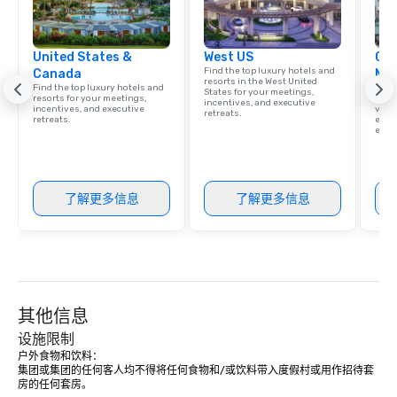
corporate group event through Lip
Smacking Foodie Tours, the entire
group is assured a top-notch dining
United States &
West US
Cve
experience with three to four
Find the top luxury hotels and
Canada
Ma
signature dishes at each restaurant.
resorts in the West United
Find the top luxury hotels and
Brows
States for your meetings,
Our affordable tours are priced per
resorts for your meetings,
hotel
incentives, and executive
incentives, and executive
villa
person with tax and gratuities
retreats.
retreats.
ever
ease
included. The only thing not included
are drinks. However, a beverage
package upgrade is available, which
provides guests a signature cocktail
了解更多信息
了解更多信息
at various stops. Build Your Network
Our exclusive experiences provide the
ultimate networking opportunities. At
a typical sit-down dinner, you’re lucky
to engage the person to the left and
right of you. Because our tours take
其他信息
place at multiple restaurants, with
设施限制
walking in between, there are
户外食物和饮料：

countless opportunities to interact
集团或集团的任何客人均不得将任何食物和/或饮料带入度假村或用作招待套
with different people when you sit
房的任何套房。

down at each venue and as you