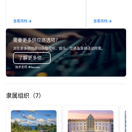
the best tables in the house at the
most-sought-after restaurants to
enjoy a parade of signature dishes
查看简档
查看简档
and craft cocktails at each venue, all
with complete VIP service. This unique
experience gives guests the
需要更多供应商选项？
opportunity to sit next to different
colleagues at each venue to mix,
浏览更多供应商以获取视听、娱乐、交通及其他活动所需。
mingle, and easily network. Each tour
了解更多信息
is led by a professional guide
specializing in escorting large groups
技术支持
with utmost care, who personalizes
each experience with fun and
engaging information along the way.
Lip Smacking Foodie Tours are both an
隶属组织（7）
entertaining activity and unique
dining experience melded into one,
that are sure to add new vitality to
meeting events, from conferences to
team building. All-Inclusive Group
Dining When meeting planners book a