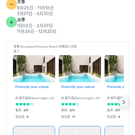
平季
胜地”

8月25日 - 11月16日
3月01日 - 6月30日
《葡萄酒观察家》的2020年餐厅奖——将卡鲁索评为 “最佳卓
淡季
越奖” 的获得者

1月02日 - 2月29日
11月26日 - 12月20日
福布斯旅游 G
查看 Rosewood Miramar Beach 的策划人也查
看了
Promote your venue
Promote your venue
Promote your ve
的 豪华酒店
Washington
, DC
的 豪华酒店
Washington
, DC
的 豪华酒店
Washin
客房
:
237
客房
:
220
客房
:
237
会议室
:
8
会议室
:
17
会议室
:
8