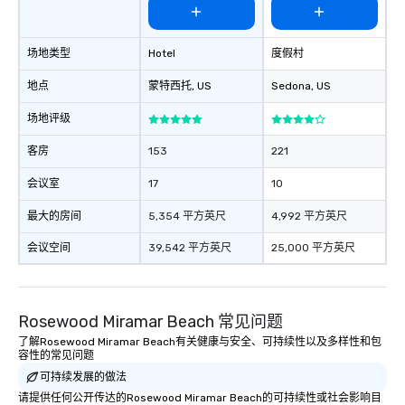
glittering lights of The Strip. A
Memorable Experience for All Lip
Smacking Foodie Tours offers a way
场地类型
Hotel
度假村
to gather and dine that few have
experienced, and all are sure to
地点
蒙特西托
, US
Sedona
, US
remember. Our one-of-a-kind tours
are special, from the first stop to the
场地评级
last. It’s an experience that attendees
客房
153
221
will reminisce about long after they
leave. Location, Location, Location
会议室
17
10
One of the best reasons to book is the
convenient and efficient way the
最大的房间
5,354 平方英尺
4,992 平方英尺
experience is designed. All
会议空间
39,542 平方英尺
25,000 平方英尺
restaurants are within an easy
walking distance of each other. The
short stroll allows your group
members a chance to engage in prime
Rosewood Miramar Beach 常见问题
networking opportunities before
了解Rosewood Miramar Beach有关健康与安全、可持续性以及多样性和包
heading to the next place on your tour
容性的常见问题
itinerary. You Get a Dinner and a Show
可持续发展的做法
Our tours offer an exquisite feast plus
请提供任何公开传达的Rosewood Miramar Beach的可持续性或社会影响目
entertainment. All tours include a