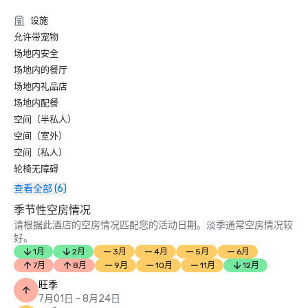
2020:

设施
允许带宠物
《旅行周刊》2020年麦哲伦奖——荣获 “整体豪华酒店/度假
场地内安全
村” 类别的金奖；Caruso's获得 “豪华（五星级）餐厅设计” 类
别银奖；小屋泳池获得 “豪华（五星级）泳池设计” 类别银奖

场地内的餐厅
场地内礼品店
2020 年酒店设计大奖——荣获 “豪华公共空间” 类别的获胜者

场地内配餐
《康德纳斯特旅行家》2020年读者选择奖——被评为 “南加州
空间（半私人）
十五大度假村” 之一

空间（室外）
空间（私人）
American Way 的 2020 年白金榜奖——被 Caruso's 评为 “最
轮椅无障碍
佳酒店餐厅” 类别的获胜者

查看全部 (6)
《今日美国》2020年十佳读者选择旅行奖——被评为 “最佳海
季节性空房情况
滨酒店” 十大获奖者之一

请根据此酒店的空房情况匹配您的活动日期。淡季通常空房情况较
好。
2020 年 Travel + Leisure 全球最佳奖项 — 被评为 “加利福尼
1月
2月
3月
4月
5月
6月
亚顶级度假酒店” 前 15 名获奖者之一，以及 “最适合家庭入住
7月
8月
9月
10月
11月
12月
的美国度假村” 前 25 名获奖者之一

旺季
7月01日 - 8月24日
2020年加州婚礼日最佳奖项——被评为 “圣塔芭芭拉最佳度假