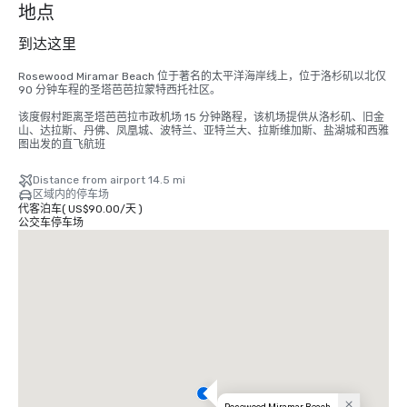
地点
到达这里
Rosewood Miramar Beach 位于著名的太平洋海岸线上，位于洛杉矶以北仅 
90 分钟车程的圣塔芭芭拉蒙特西托社区。

该度假村距离圣塔芭芭拉市政机场 15 分钟路程，该机场提供从洛杉矶、旧金
山、达拉斯、丹佛、凤凰城、波特兰、亚特兰大、拉斯维加斯、盐湖城和西雅
图出发的直飞航班
Distance from airport 14.5 mi
区域内的停车场
代客泊车
(
US$90.00
/
天
)
公交车停车场