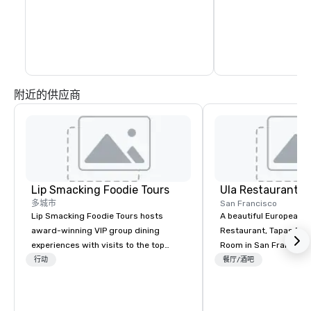
霞珠、黑皮诺、西拉和
（santaynezwinecou
附近的供应商
Lip Smacking Foodie Tours
Ula Restaurant
多城市
San Francisco
Lip Smacking Foodie Tours hosts
A beautiful European 
award-winning VIP group dining
Restaurant, Tapas Bar,
experiences with visits to the top
Room in San Francisco. ​From t
restaurants throughout the United
行动
餐厅/酒吧
States. Choose either a daytime
activity or evening dine-around where
groups are escorted immediately to