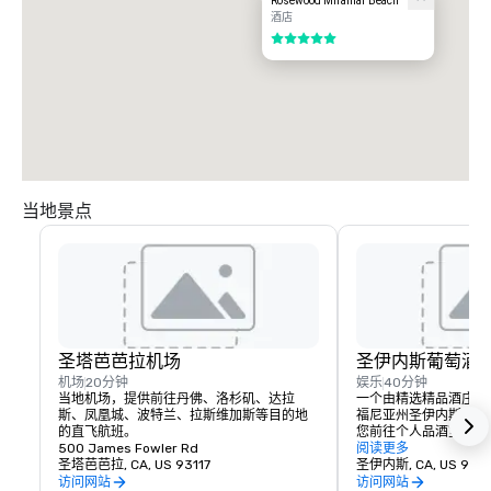
Rosewood Miramar Beach
酒店
5/5
当地景点
圣塔芭芭拉机场
圣伊内斯葡萄酒
机场
20分钟
娱乐
40分钟
当地机场，提供前往丹佛、洛杉矶、达拉
一个由精选精品酒庄组
斯、凤凰城、波特兰、拉斯维加斯等目的地
福尼亚州圣伊内斯谷的
的直飞航班。
您前往个人品酒室，在
500 James Fowler Rd
您最喜欢的葡萄酒。在
阅读更多
圣塔芭芭拉, CA, US 93117
了品尝各种优质葡萄酒
圣伊内斯, CA, US 934
（但不限于）霞多丽、
访问网站
访问网站