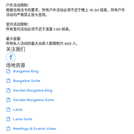
traverse along the way. Our
户外活动限制： 

根据当地法令的要求，所有户外活动必须不迟于晚上 10:30 结束。所有户外
experiences not only provide more
活动均严格禁止放大音效。

ways to network, but a more convivial
way to do so. Large Groups Welcome
室内活动限制： 

所有室内活动必须不迟于凌晨 1:00 结束。

Lip Smacking Foodie Tours is ideal for
groups, small or large. Our
最大容量： 

experiences can accommodate
关注我们
groups from as few as 1 to as many
as 500 guests, making us an ideal
choice for any corporate group event.
场地资源
Stress-Free Booking Process Booking
Bungalow King
a tour is stress-free and allows you to
enjoy the company of your guests
Bungalow Suite
more easily. You’ll take comfort
Garden Bungalow King
knowing that everything is taken care
of from the moment the tour is
Garden Bungalow Suite
booked to the minute it concludes.
Lanai
Since the menu is already set, you
have nothing to worry about. Just
Lanai Suite
remember to submit ahead of the tour
Meetings & Events Video
date any dietary restrictions and food